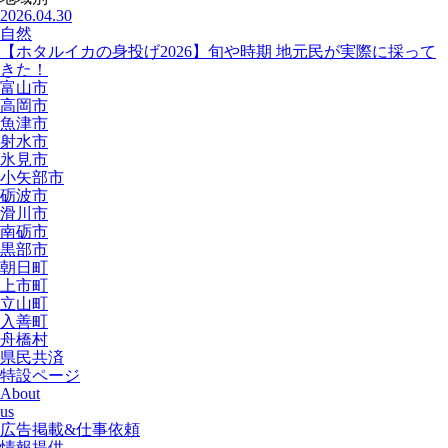
2026.04.30
自然
【ホタルイカの身投げ2026】旬や時期 地元民が実際に採って
きた！
富山市
高岡市
魚津市
射水市
氷見市
小矢部市
砺波市
滑川市
南砺市
黒部市
朝日町
上市町
立山町
入善町
舟橋村
県民共済
特設ページ
About
us
広告掲載&仕事依頼
情報提供