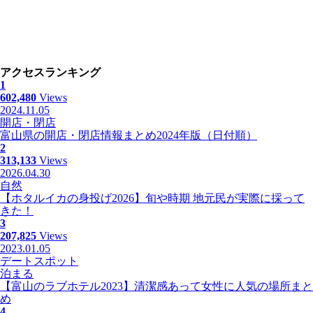
アクセスランキング
1
602,480
Views
2024.11.05
開店・閉店
富山県の開店・閉店情報まとめ2024年版（日付順）
2
313,133
Views
2026.04.30
自然
【ホタルイカの身投げ2026】旬や時期 地元民が実際に採って
きた！
3
207,825
Views
2023.01.05
デートスポット
泊まる
【富山のラブホテル2023】清潔感あって女性に人気の場所まと
め
4