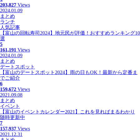
203,827
Views
2024.01.09
まとめ
ランチ
人気記事
【富山の回転寿司2024】地元民が評価！おすすめランキング10
選
5
161,191
Views
2024.01.09
まとめ
デートスポット
【富山のデートスポット2024】雨の日もOK！最新から定番ま
でご紹介
6
159,672
Views
2021.09.08
まとめ
イベント
【富山のイベントカレンダー2021】これを見ればまるわかり
随時更新中
7
157,937
Views
2021.12.31
まとめ