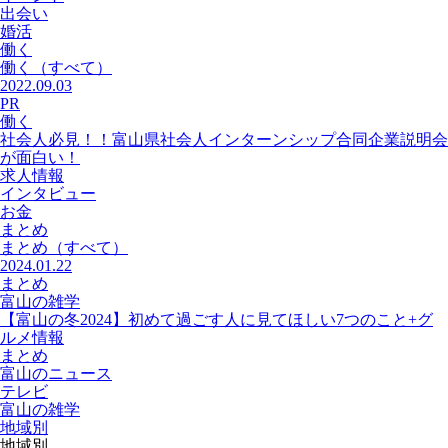
出会い
婚活
働く
働く
（すべて）
2022.09.03
PR
働く
社会人必見！！富山県社会人インターンシップ合同企業説明会
が面白い！
求人情報
インタビュー
お金
まとめ
まとめ
（すべて）
2024.01.22
まとめ
富山の雑学
【富山の冬2024】初めて過ごす人に見てほしい7つのこと+グ
ルメ情報
まとめ
富山のニュース
テレビ
富山の雑学
地域別
地域別