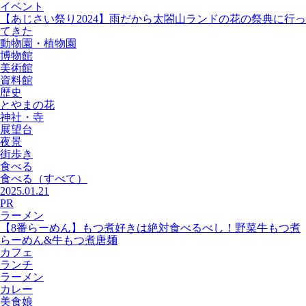
イベント
【あじさい祭り2024】雨だから太閤山ランドの花の祭典に行っ
てきた
動物園・植物園
博物館
美術館
資料館
歴史
とやまの花
神社・寺
展望台
夜景
街歩き
食べる
食べる
（すべて）
2025.01.21
PR
ラーメン
【8番らーめん】もつ煮好きは絶対食べるべし！野菜牛もつ煮
らーめん&牛もつ煮唐麺
カフェ
ランチ
ラーメン
カレー
美食娘