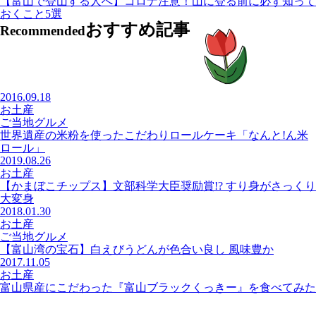
【富山で登山する人へ】コロナ注意！山に登る前に必ず知って
おくこと5選
おすすめ記事
Recommended
2016.09.18
お土産
ご当地グルメ
世界遺産の米粉を使ったこだわりロールケーキ「なんと!ん米
ロール」
2019.08.26
お土産
【かまぼこチップス】文部科学大臣奨励賞!? すり身がさっくり
大変身
2018.01.30
お土産
ご当地グルメ
【富山湾の宝石】白えびうどんが色合い良し 風味豊か
2017.11.05
お土産
富山県産にこだわった『富山ブラックくっきー』を食べてみた