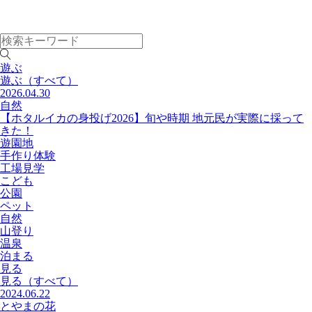
遊ぶ
遊ぶ
（すべて）
2026.04.30
自然
【ホタルイカの身投げ2026】旬や時期 地元民が実際に採って
きた！
遊園地
手作り体験
工場見学
こども
公園
ペット
自然
山登り
温泉
泊まる
見る
見る
（すべて）
2024.06.22
とやまの花