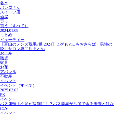
名水
パン屋さん
スイーツ店
酒屋
買う
買う
（すべて）
2024.01.09
まとめ
ビューティー
【富山のメンズ脱毛7選 2024】ヒゲもVIOもおさらば！男性の
脱毛サロン専門店まとめ
お土産
雑貨
家具
お花
アパレル
不動産
イベント
イベント
（すべて）
2025.03.03
PR
イベント
バス運転手不足が深刻に！？バス業界が活躍できる未来とはな
にか
イベント