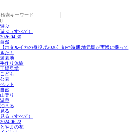
遊ぶ
遊ぶ
（すべて）
2026.04.30
自然
【ホタルイカの身投げ2026】旬や時期 地元民が実際に採って
きた！
遊園地
手作り体験
工場見学
こども
公園
ペット
自然
山登り
温泉
泊まる
見る
見る
（すべて）
2024.06.22
とやまの花