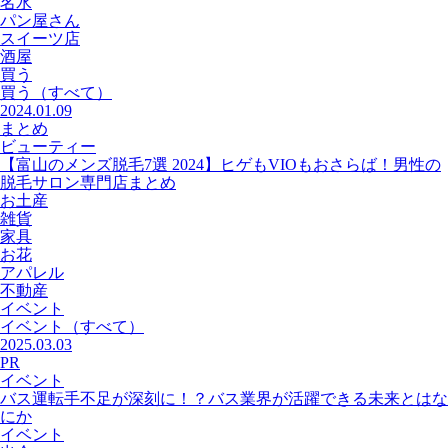
名水
パン屋さん
スイーツ店
酒屋
買う
買う
（すべて）
2024.01.09
まとめ
ビューティー
【富山のメンズ脱毛7選 2024】ヒゲもVIOもおさらば！男性の
脱毛サロン専門店まとめ
お土産
雑貨
家具
お花
アパレル
不動産
イベント
イベント
（すべて）
2025.03.03
PR
イベント
バス運転手不足が深刻に！？バス業界が活躍できる未来とはな
にか
イベント