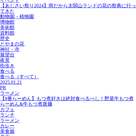
イベント
【あじさい祭り2024】雨だから太閤山ランドの花の祭典に行っ
てきた
動物園・植物園
博物館
美術館
資料館
歴史
とやまの花
神社・寺
展望台
夜景
街歩き
食べる
食べる
（すべて）
2025.01.21
PR
ラーメン
【8番らーめん】もつ煮好きは絶対食べるべし！野菜牛もつ煮
らーめん&牛もつ煮唐麺
カフェ
ランチ
ラーメン
カレー
美食娘