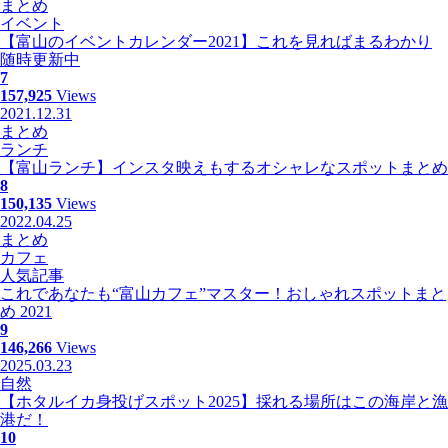
まとめ
イベント
【富山のイベントカレンダー2021】これを見ればまるわかり
随時更新中
7
157,925
Views
2021.12.31
まとめ
ランチ
【富山ランチ】インスタ映えもするオシャレなスポットまとめ
8
150,135
Views
2022.04.25
まとめ
カフェ
人気記事
これであなたも“富山カフェ”マスター！おしゃれスポットまと
め 2021
9
146,266
Views
2025.03.23
自然
【ホタルイカ身投げスポット2025】採れる場所はこの海岸と漁
港だ！
10