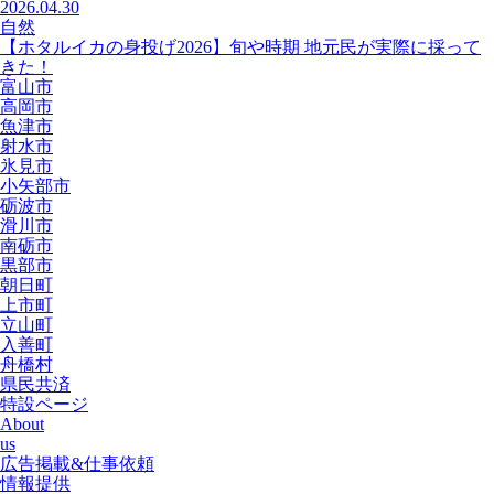
2026.04.30
自然
【ホタルイカの身投げ2026】旬や時期 地元民が実際に採って
きた！
富山市
高岡市
魚津市
射水市
氷見市
小矢部市
砺波市
滑川市
南砺市
黒部市
朝日町
上市町
立山町
入善町
舟橋村
県民共済
特設ページ
About
us
広告掲載&仕事依頼
情報提供