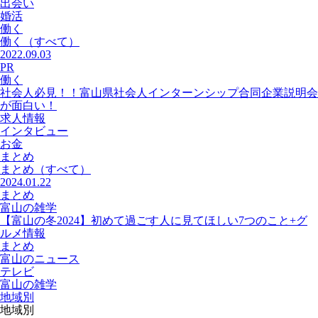
出会い
婚活
働く
働く
（すべて）
2022.09.03
PR
働く
社会人必見！！富山県社会人インターンシップ合同企業説明会
が面白い！
求人情報
インタビュー
お金
まとめ
まとめ
（すべて）
2024.01.22
まとめ
富山の雑学
【富山の冬2024】初めて過ごす人に見てほしい7つのこと+グ
ルメ情報
まとめ
富山のニュース
テレビ
富山の雑学
地域別
地域別