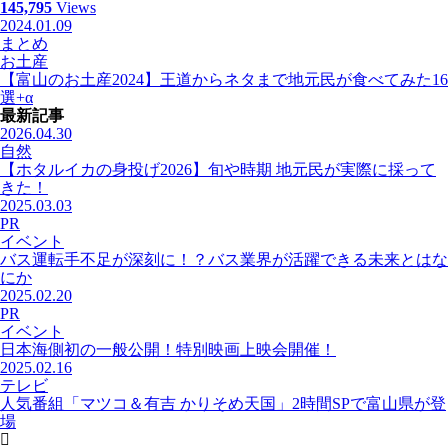
145,795
Views
2024.01.09
まとめ
お土産
【富山のお土産2024】王道からネタまで地元民が食べてみた16
選+α
最新記事
2026.04.30
自然
【ホタルイカの身投げ2026】旬や時期 地元民が実際に採って
きた！
2025.03.03
PR
イベント
バス運転手不足が深刻に！？バス業界が活躍できる未来とはな
にか
2025.02.20
PR
イベント
日本海側初の一般公開！特別映画上映会開催！
2025.02.16
テレビ
人気番組「マツコ＆有吉 かりそめ天国」2時間SPで富山県が登
場