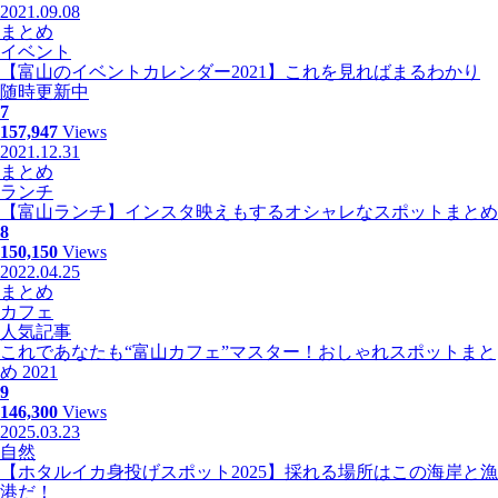
2021.09.08
まとめ
イベント
【富山のイベントカレンダー2021】これを見ればまるわかり
随時更新中
7
157,947
Views
2021.12.31
まとめ
ランチ
【富山ランチ】インスタ映えもするオシャレなスポットまとめ
8
150,150
Views
2022.04.25
まとめ
カフェ
人気記事
これであなたも“富山カフェ”マスター！おしゃれスポットまと
め 2021
9
146,300
Views
2025.03.23
自然
【ホタルイカ身投げスポット2025】採れる場所はこの海岸と漁
港だ！