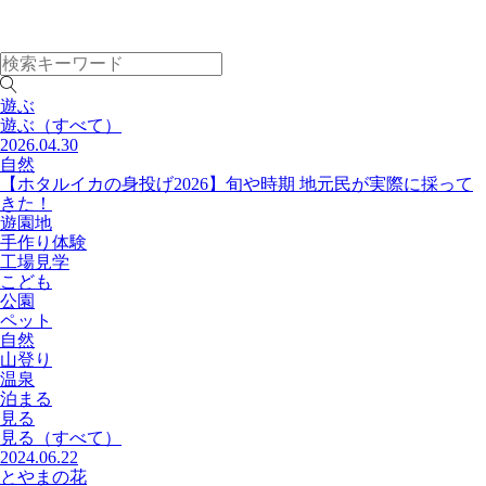
遊ぶ
遊ぶ
（すべて）
2026.04.30
自然
【ホタルイカの身投げ2026】旬や時期 地元民が実際に採って
きた！
遊園地
手作り体験
工場見学
こども
公園
ペット
自然
山登り
温泉
泊まる
見る
見る
（すべて）
2024.06.22
とやまの花