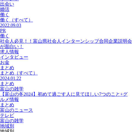
出会い
婚活
働く
働く
（すべて）
2022.09.03
PR
働く
社会人必見！！富山県社会人インターンシップ合同企業説明会
が面白い！
求人情報
インタビュー
お金
まとめ
まとめ
（すべて）
2024.01.22
まとめ
富山の雑学
【富山の冬2024】初めて過ごす人に見てほしい7つのこと+グ
ルメ情報
まとめ
富山のニュース
テレビ
富山の雑学
地域別
地域別