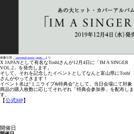
画像引用
「universal music japan」
より
X JAPANとして有名なToshlさんが12月4日に「IM A SINGER
VOL.2」を発売します。
そして、それを記念したイベントとしてなんと富山県にToshl
さんがやってきます！
イベント名は“ミニライブ&特典会”として、当日会場にて対象
商品の購入枚数に応じてそれぞれ「特典会参加券」を配布しま
す。
【
公式HP
】
開催日
開催日