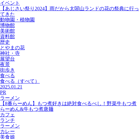
イベント
【あじさい祭り2024】雨だから太閤山ランドの花の祭典に行っ
てきた
動物園・植物園
博物館
美術館
資料館
歴史
とやまの花
神社・寺
展望台
夜景
街歩き
食べる
食べる
（すべて）
2025.01.21
PR
ラーメン
【8番らーめん】もつ煮好きは絶対食べるべし！野菜牛もつ煮
らーめん&牛もつ煮唐麺
カフェ
ランチ
ラーメン
カレー
美食娘