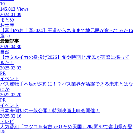
10
145,813
Views
2024.01.09
まとめ
お土産
【富山のお土産2024】王道からネタまで地元民が食べてみた16
選+α
最新記事
2026.04.30
自然
【ホタルイカの身投げ2026】旬や時期 地元民が実際に採って
きた！
2025.03.03
PR
イベント
バス運転手不足が深刻に！？バス業界が活躍できる未来とはな
にか
2025.02.20
PR
イベント
日本海側初の一般公開！特別映画上映会開催！
2025.02.16
テレビ
人気番組「マツコ＆有吉 かりそめ天国」2時間SPで富山県が登
場