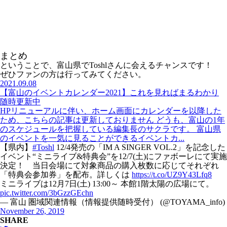
まとめ
ということで、富山県でToshlさんに会えるチャンスです！
ぜひファンの方は行ってみてください。
2021.09.08
【富山のイベントカレンダー2021】これを見ればまるわかり
随時更新中
HPリニューアルに伴い、ホーム画面にカレンダーを以降した
ため、こちらの記事は更新しておりません どうも、富山の1年
のスケジュールを把握している編集長のサクラです。 富山県
のイベントを一気に見ることができるイベントカ...
【県内】
#Toshl
12/4発売の「IM A SINGER VOL.2」を記念した
イベント“ミニライブ&特典会”を12/7(土)にファボーレにて実施
決定！ 当日会場にて対象商品の購入枚数に応じてそれぞれ
「特典会参加券」を配布。詳しくは
https://t.co/UZ9Y43Lfq8
ミニライブは12月7日(土) 13:00～ 本館1階太陽の広場にて。
pic.twitter.com/3bGzzGEchn
— 富山 圏域関連情報（情報提供随時受付） (@TOYAMA_info)
November 26, 2019
SHARE