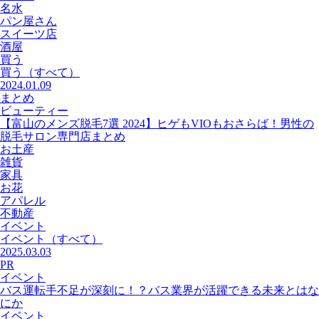
名水
パン屋さん
スイーツ店
酒屋
買う
買う
（すべて）
2024.01.09
まとめ
ビューティー
【富山のメンズ脱毛7選 2024】ヒゲもVIOもおさらば！男性の
脱毛サロン専門店まとめ
お土産
雑貨
家具
お花
アパレル
不動産
イベント
イベント
（すべて）
2025.03.03
PR
イベント
バス運転手不足が深刻に！？バス業界が活躍できる未来とはな
にか
イベント