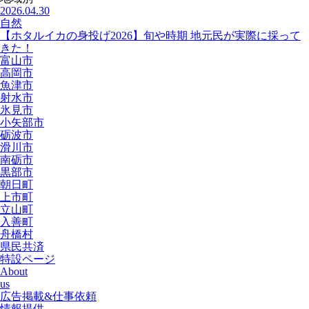
2026.04.30
自然
【ホタルイカの身投げ2026】旬や時期 地元民が実際に採って
きた！
富山市
高岡市
魚津市
射水市
氷見市
小矢部市
砺波市
滑川市
南砺市
黒部市
朝日町
上市町
立山町
入善町
舟橋村
県民共済
特設ページ
About
us
広告掲載&仕事依頼
情報提供