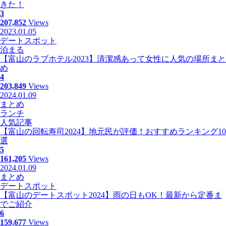
きた！
3
207,852
Views
2023.01.05
デートスポット
泊まる
【富山のラブホテル2023】清潔感あって女性に人気の場所まと
め
4
203,849
Views
2024.01.09
まとめ
ランチ
人気記事
【富山の回転寿司2024】地元民が評価！おすすめランキング10
選
5
161,205
Views
2024.01.09
まとめ
デートスポット
【富山のデートスポット2024】雨の日もOK！最新から定番ま
でご紹介
6
159,677
Views