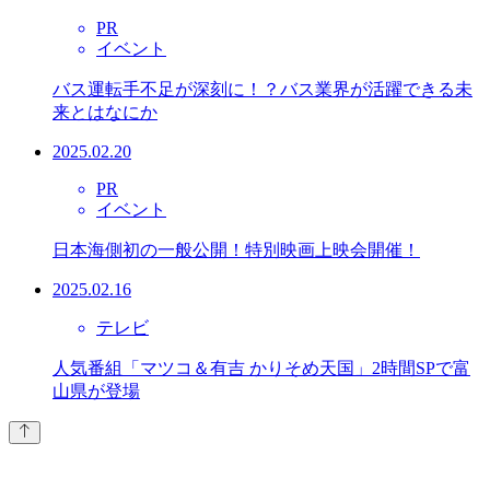
PR
イベント
バス運転手不足が深刻に！？バス業界が活躍できる未
来とはなにか
2025.02.20
PR
イベント
日本海側初の一般公開！特別映画上映会開催！
2025.02.16
テレビ
人気番組「マツコ＆有吉 かりそめ天国」2時間SPで富
山県が登場