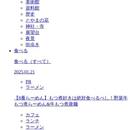
美術館
資料館
歴史
とやまの花
神社・寺
展望台
夜景
街歩き
食べる
食べる
（すべて）
2025.01.21
PR
ラーメン
【8番らーめん】もつ煮好きは絶対食べるべし！野菜牛
もつ煮らーめん&牛もつ煮唐麺
カフェ
ランチ
ラーメン