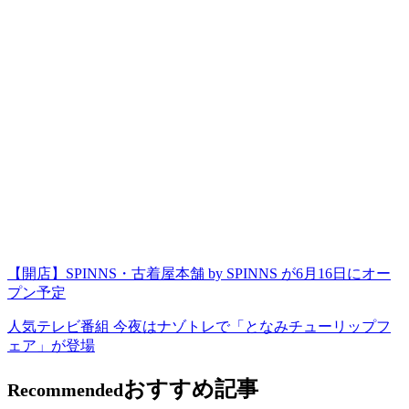
【開店】SPINNS・古着屋本舗 by SPINNS が6月16日にオー
プン予定
人気テレビ番組 今夜はナゾトレで「となみチューリップフ
ェア」が登場
おすすめ記事
Recommended