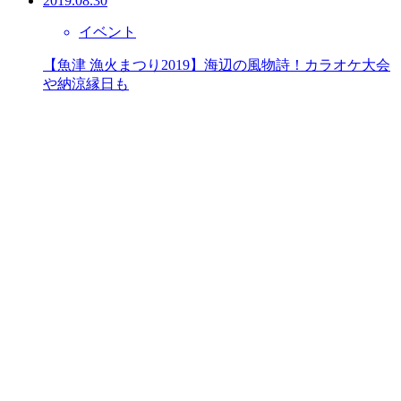
2019.08.30
イベント
【魚津 漁火まつり2019】海辺の風物詩！カラオケ大会
や納涼縁日も