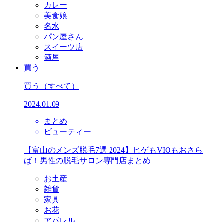
カレー
美食娘
名水
パン屋さん
スイーツ店
酒屋
買う
買う
（すべて）
2024.01.09
まとめ
ビューティー
【富山のメンズ脱毛7選 2024】ヒゲもVIOもおさら
ば！男性の脱毛サロン専門店まとめ
お土産
雑貨
家具
お花
アパレル