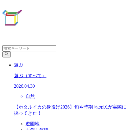
遊ぶ
遊ぶ
（すべて）
2026.04.30
自然
【ホタルイカの身投げ2026】旬や時期 地元民が実際に
採ってきた！
遊園地
手作り体験