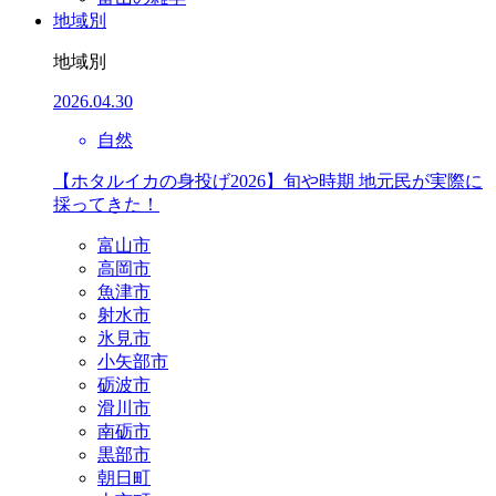
地域別
地域別
2026.04.30
自然
【ホタルイカの身投げ2026】旬や時期 地元民が実際に
採ってきた！
富山市
高岡市
魚津市
射水市
氷見市
小矢部市
砺波市
滑川市
南砺市
黒部市
朝日町