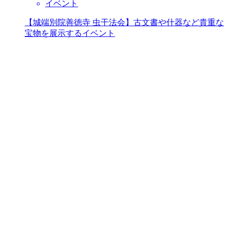
イベント
【城端別院善徳寺 虫干法会】古文書や什器など貴重な
宝物を展示するイベント