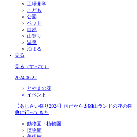
工場見学
こども
公園
ペット
自然
山登り
温泉
泊まる
見る
見る
（すべて）
2024.06.22
とやまの花
イベント
【あじさい祭り2024】雨だから太閤山ランドの花の祭
典に行ってきた
動物園・植物園
博物館
美術館