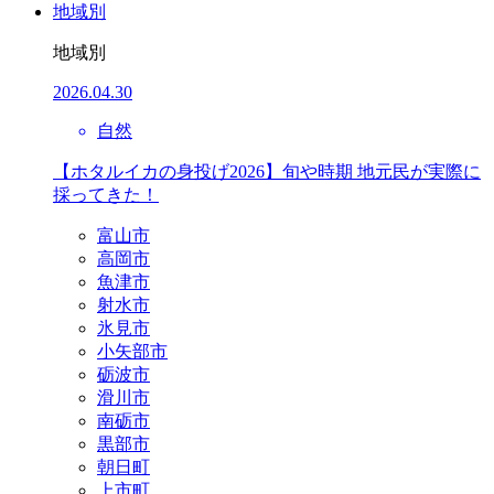
地域別
地域別
2026.04.30
自然
【ホタルイカの身投げ2026】旬や時期 地元民が実際に
採ってきた！
富山市
高岡市
魚津市
射水市
氷見市
小矢部市
砺波市
滑川市
南砺市
黒部市
朝日町
上市町