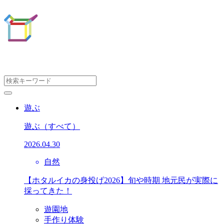
遊ぶ
遊ぶ
（すべて）
2026.04.30
自然
【ホタルイカの身投げ2026】旬や時期 地元民が実際に
採ってきた！
遊園地
手作り体験