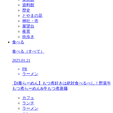
資料館
歴史
とやまの花
神社・寺
展望台
夜景
街歩き
食べる
食べる
（すべて）
2025.01.21
PR
ラーメン
【8番らーめん】もつ煮好きは絶対食べるべし！野菜牛
もつ煮らーめん&牛もつ煮唐麺
カフェ
ランチ
ラーメン