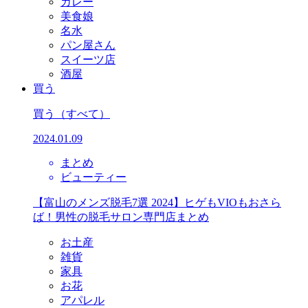
カレー
美食娘
名水
パン屋さん
スイーツ店
酒屋
買う
買う
（すべて）
2024.01.09
まとめ
ビューティー
【富山のメンズ脱毛7選 2024】ヒゲもVIOもおさら
ば！男性の脱毛サロン専門店まとめ
お土産
雑貨
家具
お花
アパレル