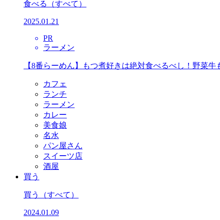
食べる
（すべて）
2025.01.21
PR
ラーメン
【8番らーめん】もつ煮好きは絶対食べるべし！野菜牛
カフェ
ランチ
ラーメン
カレー
美食娘
名水
パン屋さん
スイーツ店
酒屋
買う
買う
（すべて）
2024.01.09