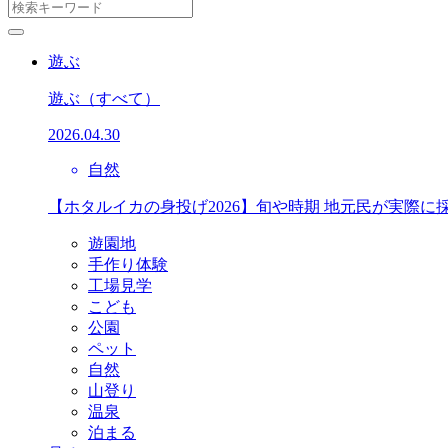
遊ぶ
遊ぶ
（すべて）
2026.04.30
自然
【ホタルイカの身投げ2026】旬や時期 地元民が実際に
遊園地
手作り体験
工場見学
こども
公園
ペット
自然
山登り
温泉
泊まる