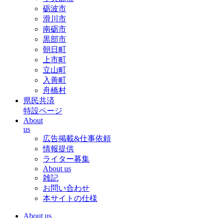
砺波市
滑川市
南砺市
黒部市
朝日町
上市町
立山町
入善町
舟橋村
県民共済
特設ページ
About
us
広告掲載&仕事依頼
情報提供
ライター募集
About us
雑記
お問い合わせ
本サイトの仕様
About us