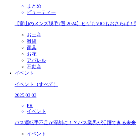
まとめ
ビューティー
【富山のメンズ脱毛7選 2024】ヒゲもVIOもおさら
お土産
雑貨
家具
お花
アパレル
不動産
イベント
イベント
（すべて）
2025.03.03
PR
イベント
バス運転手不足が深刻に！？バス業界が活躍できる未来
イベント