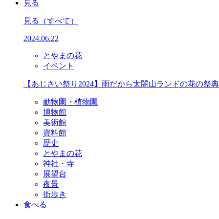
見る
見る
（すべて）
2024.06.22
とやまの花
イベント
【あじさい祭り2024】雨だから太閤山ランドの花の祭
動物園・植物園
博物館
美術館
資料館
歴史
とやまの花
神社・寺
展望台
夜景
街歩き
食べる