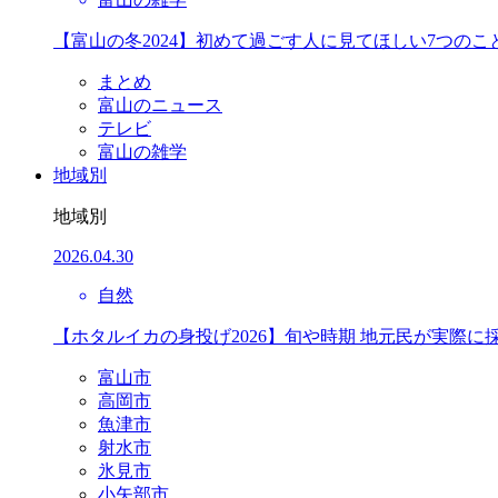
【富山の冬2024】初めて過ごす人に見てほしい7つのこ
まとめ
富山のニュース
テレビ
富山の雑学
地域別
地域別
2026.04.30
自然
【ホタルイカの身投げ2026】旬や時期 地元民が実際に
富山市
高岡市
魚津市
射水市
氷見市
小矢部市