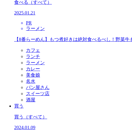
食べる
（すべて）
2025.01.21
PR
ラーメン
【8番らーめん】もつ煮好きは絶対食べるべし！野菜牛
カフェ
ランチ
ラーメン
カレー
美食娘
名水
パン屋さん
スイーツ店
酒屋
買う
買う
（すべて）
2024.01.09