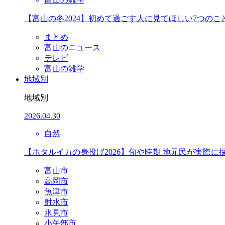
【富山の冬2024】初めて過ごす人に見てほしい7つのこ
まとめ
富山のニュース
テレビ
富山の雑学
地域別
地域別
2026.04.30
自然
【ホタルイカの身投げ2026】旬や時期 地元民が実際に
富山市
高岡市
魚津市
射水市
氷見市
小矢部市