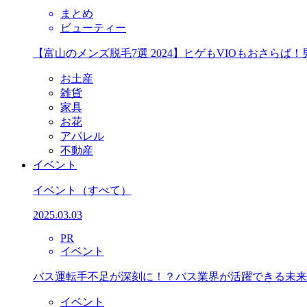
まとめ
ビューティー
【富山のメンズ脱毛7選 2024】ヒゲもVIOもおさら
お土産
雑貨
家具
お花
アパレル
不動産
イベント
イベント
（すべて）
2025.03.03
PR
イベント
バス運転手不足が深刻に！？バス業界が活躍できる未来
イベント