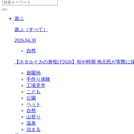
遊ぶ
遊ぶ
（すべて）
2026.04.30
自然
【ホタルイカの身投げ2026】旬や時期 地元民が実際に
遊園地
手作り体験
工場見学
こども
公園
ペット
自然
山登り
温泉
泊まる