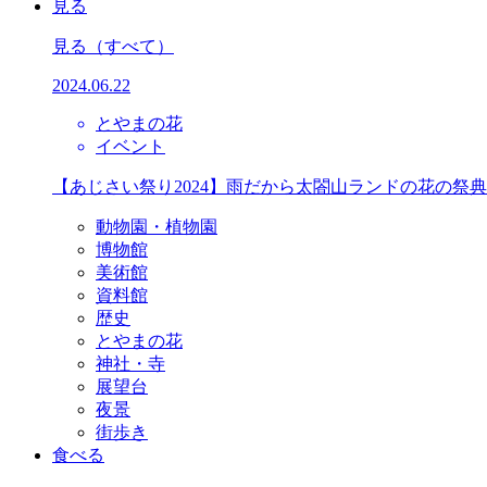
見る
見る
（すべて）
2024.06.22
とやまの花
イベント
【あじさい祭り2024】雨だから太閤山ランドの花の祭
動物園・植物園
博物館
美術館
資料館
歴史
とやまの花
神社・寺
展望台
夜景
街歩き
食べる