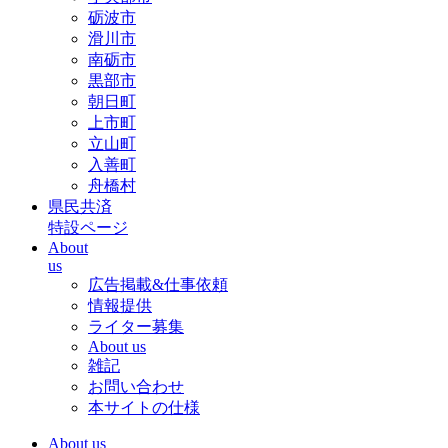
砺波市
滑川市
南砺市
黒部市
朝日町
上市町
立山町
入善町
舟橋村
県民共済
特設ページ
About
us
広告掲載&仕事依頼
情報提供
ライター募集
About us
雑記
お問い合わせ
本サイトの仕様
About us