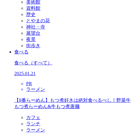
美術館
資料館
歴史
とやまの花
神社・寺
展望台
夜景
街歩き
食べる
食べる
（すべて）
2025.01.21
PR
ラーメン
【8番らーめん】もつ煮好きは絶対食べるべし！野菜牛
もつ煮らーめん&牛もつ煮唐麺
カフェ
ランチ
ラーメン