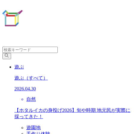
遊ぶ
遊ぶ
（すべて）
2026.04.30
自然
【ホタルイカの身投げ2026】旬や時期 地元民が実際に
採ってきた！
遊園地
手作り体験