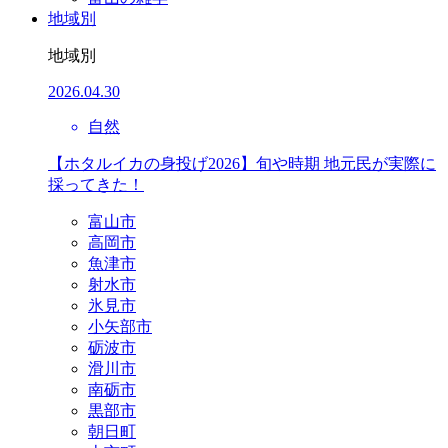
地域別
地域別
2026.04.30
自然
【ホタルイカの身投げ2026】旬や時期 地元民が実際に
採ってきた！
富山市
高岡市
魚津市
射水市
氷見市
小矢部市
砺波市
滑川市
南砺市
黒部市
朝日町