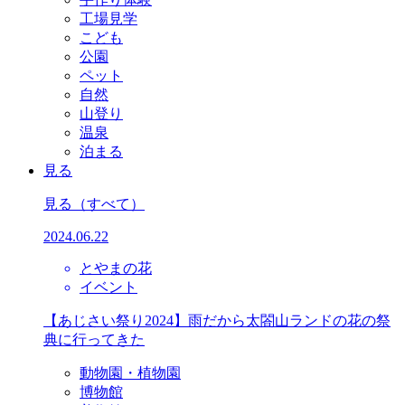
工場見学
こども
公園
ペット
自然
山登り
温泉
泊まる
見る
見る
（すべて）
2024.06.22
とやまの花
イベント
【あじさい祭り2024】雨だから太閤山ランドの花の祭
典に行ってきた
動物園・植物園
博物館