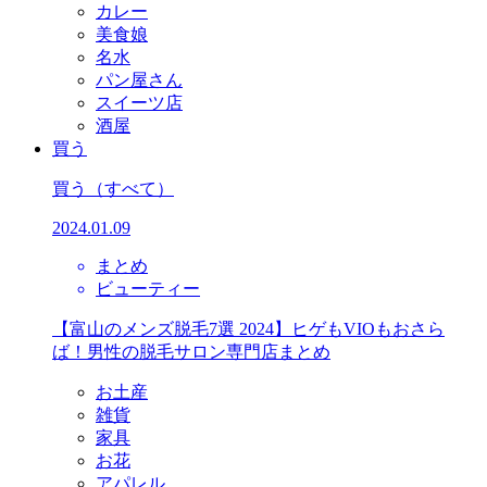
カレー
美食娘
名水
パン屋さん
スイーツ店
酒屋
買う
買う
（すべて）
2024.01.09
まとめ
ビューティー
【富山のメンズ脱毛7選 2024】ヒゲもVIOもおさら
ば！男性の脱毛サロン専門店まとめ
お土産
雑貨
家具
お花
アパレル