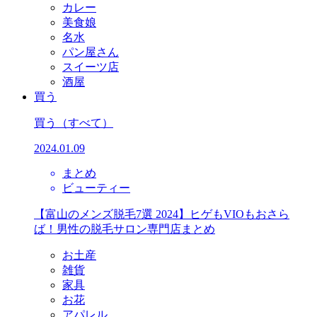
カレー
美食娘
名水
パン屋さん
スイーツ店
酒屋
買う
買う
（すべて）
2024.01.09
まとめ
ビューティー
【富山のメンズ脱毛7選 2024】ヒゲもVIOもおさら
ば！男性の脱毛サロン専門店まとめ
お土産
雑貨
家具
お花
アパレル