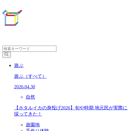
遊ぶ
遊ぶ
（すべて）
2026.04.30
自然
【ホタルイカの身投げ2026】旬や時期 地元民が実際に
採ってきた！
遊園地
手作り体験