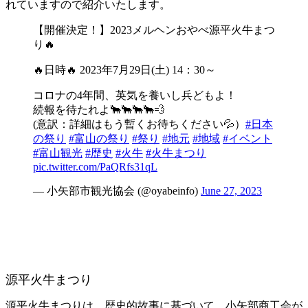
れていますので紹介いたします。
【開催決定！】2023メルヘンおやべ源平火牛まつ
り🔥
🔥日時🔥 2023年7月29日(土) 14：30～
コロナの4年間、英気を養いし兵どもよ！
続報を待たれよ🐂🐂🐂🐂💨
(意訳：詳細はもう暫くお待ちください💦）
#日本
の祭り
#富山の祭り
#祭り
#地元
#地域
#イベント
#富山観光
#歴史
#火牛
#火牛まつり
pic.twitter.com/PaQRfs31qL
— 小矢部市観光協会 (@oyabeinfo)
June 27, 2023
源平火牛まつり
源平火牛まつりは、歴史的故事に基づいて、小矢部商工会が