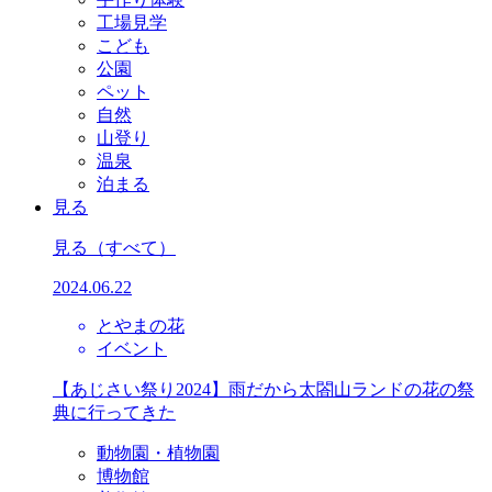
工場見学
こども
公園
ペット
自然
山登り
温泉
泊まる
見る
見る
（すべて）
2024.06.22
とやまの花
イベント
【あじさい祭り2024】雨だから太閤山ランドの花の祭
典に行ってきた
動物園・植物園
博物館