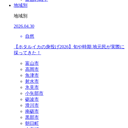
地域別
地域別
2026.04.30
自然
【ホタルイカの身投げ2026】旬や時期 地元民が実際に
採ってきた！
富山市
高岡市
魚津市
射水市
氷見市
小矢部市
砺波市
滑川市
南砺市
黒部市
朝日町