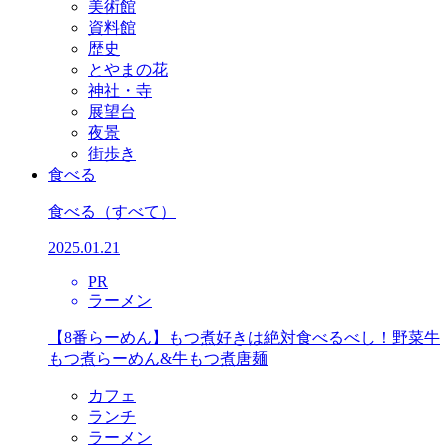
美術館
資料館
歴史
とやまの花
神社・寺
展望台
夜景
街歩き
食べる
食べる
（すべて）
2025.01.21
PR
ラーメン
【8番らーめん】もつ煮好きは絶対食べるべし！野菜牛
もつ煮らーめん&牛もつ煮唐麺
カフェ
ランチ
ラーメン