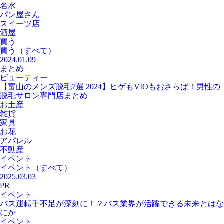
名水
パン屋さん
スイーツ店
酒屋
買う
買う
（すべて）
2024.01.09
まとめ
ビューティー
【富山のメンズ脱毛7選 2024】ヒゲもVIOもおさらば！男性の
脱毛サロン専門店まとめ
お土産
雑貨
家具
お花
アパレル
不動産
イベント
イベント
（すべて）
2025.03.03
PR
イベント
バス運転手不足が深刻に！？バス業界が活躍できる未来とはな
にか
イベント