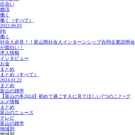
出会い
婚活
働く
働く
（すべて）
2022.09.03
PR
働く
社会人必見！！富山県社会人インターンシップ合同企業説明会
が面白い！
求人情報
インタビュー
お金
まとめ
まとめ
（すべて）
2024.01.22
まとめ
富山の雑学
【富山の冬2024】初めて過ごす人に見てほしい7つのこと+グ
ルメ情報
まとめ
富山のニュース
テレビ
富山の雑学
地域別
地域別