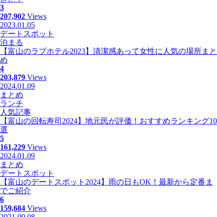
3
207,902
Views
2023.01.05
デートスポット
泊まる
【富山のラブホテル2023】清潔感あって女性に人気の場所まと
め
4
203,879
Views
2024.01.09
まとめ
ランチ
人気記事
【富山の回転寿司2024】地元民が評価！おすすめランキング10
選
5
161,229
Views
2024.01.09
まとめ
デートスポット
【富山のデートスポット2024】雨の日もOK！最新から定番ま
でご紹介
6
159,684
Views
2021.09.08