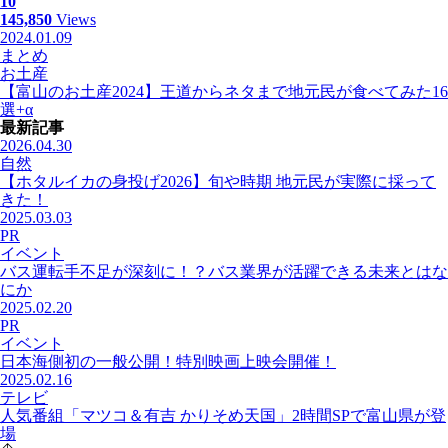
10
145,850
Views
2024.01.09
まとめ
お土産
【富山のお土産2024】王道からネタまで地元民が食べてみた16
選+α
最新記事
2026.04.30
自然
【ホタルイカの身投げ2026】旬や時期 地元民が実際に採って
きた！
2025.03.03
PR
イベント
バス運転手不足が深刻に！？バス業界が活躍できる未来とはな
にか
2025.02.20
PR
イベント
日本海側初の一般公開！特別映画上映会開催！
2025.02.16
テレビ
人気番組「マツコ＆有吉 かりそめ天国」2時間SPで富山県が登
場