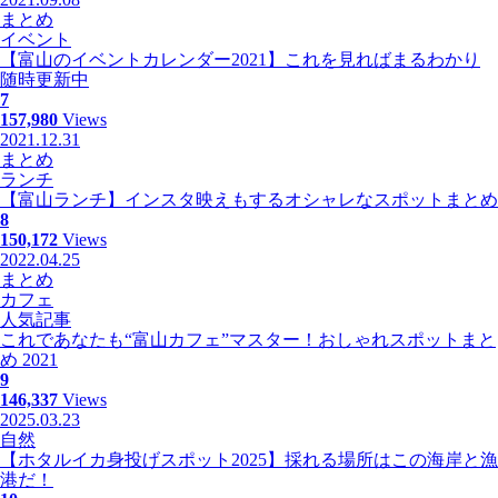
まとめ
イベント
【富山のイベントカレンダー2021】これを見ればまるわかり
随時更新中
7
157,980
Views
2021.12.31
まとめ
ランチ
【富山ランチ】インスタ映えもするオシャレなスポットまとめ
8
150,172
Views
2022.04.25
まとめ
カフェ
人気記事
これであなたも“富山カフェ”マスター！おしゃれスポットまと
め 2021
9
146,337
Views
2025.03.23
自然
【ホタルイカ身投げスポット2025】採れる場所はこの海岸と漁
港だ！