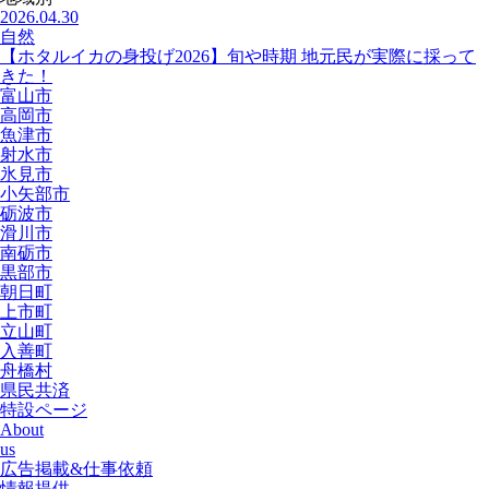
2026.04.30
自然
【ホタルイカの身投げ2026】旬や時期 地元民が実際に採って
きた！
富山市
高岡市
魚津市
射水市
氷見市
小矢部市
砺波市
滑川市
南砺市
黒部市
朝日町
上市町
立山町
入善町
舟橋村
県民共済
特設ページ
About
us
広告掲載&仕事依頼
情報提供