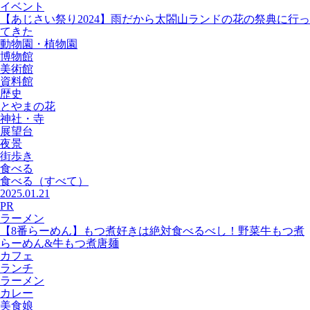
イベント
【あじさい祭り2024】雨だから太閤山ランドの花の祭典に行っ
てきた
動物園・植物園
博物館
美術館
資料館
歴史
とやまの花
神社・寺
展望台
夜景
街歩き
食べる
食べる
（すべて）
2025.01.21
PR
ラーメン
【8番らーめん】もつ煮好きは絶対食べるべし！野菜牛もつ煮
らーめん&牛もつ煮唐麺
カフェ
ランチ
ラーメン
カレー
美食娘