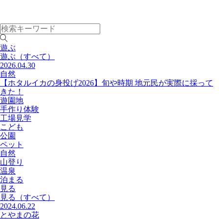
遊ぶ
遊ぶ
（すべて）
2026.04.30
自然
【ホタルイカの身投げ2026】旬や時期 地元民が実際に採って
きた！
遊園地
手作り体験
工場見学
こども
公園
ペット
自然
山登り
温泉
泊まる
見る
見る
（すべて）
2024.06.22
とやまの花