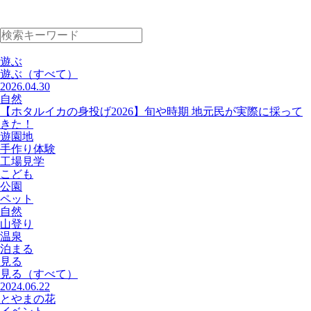
遊ぶ
遊ぶ
（すべて）
2026.04.30
自然
【ホタルイカの身投げ2026】旬や時期 地元民が実際に採って
きた！
遊園地
手作り体験
工場見学
こども
公園
ペット
自然
山登り
温泉
泊まる
見る
見る
（すべて）
2024.06.22
とやまの花