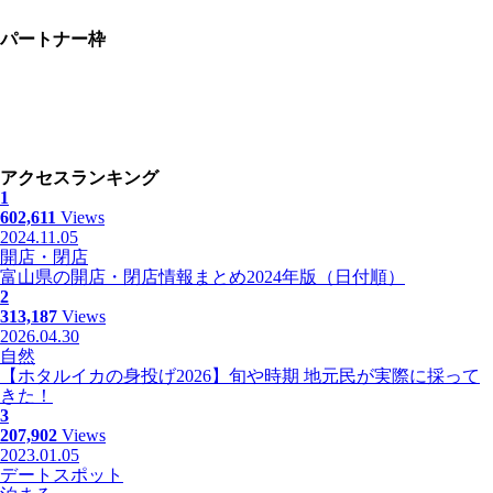
パートナー枠
アクセスランキング
1
602,611
Views
2024.11.05
開店・閉店
富山県の開店・閉店情報まとめ2024年版（日付順）
2
313,187
Views
2026.04.30
自然
【ホタルイカの身投げ2026】旬や時期 地元民が実際に採って
きた！
3
207,902
Views
2023.01.05
デートスポット