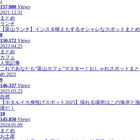
7
157,980
Views
2021.12.31
まとめ
ランチ
【富山ランチ】インスタ映えもするオシャレなスポットまとめ
8
150,172
Views
2022.04.25
まとめ
カフェ
人気記事
これであなたも“富山カフェ”マスター！おしゃれスポットまと
め 2021
9
146,337
Views
2025.03.23
自然
【ホタルイカ身投げスポット2025】採れる場所はこの海岸と漁
港だ！
10
145,850
Views
2024.01.09
まとめ
お土産