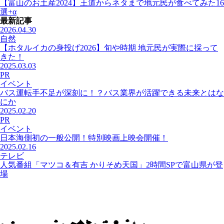
【富山のお土産2024】王道からネタまで地元民が食べてみた16
選+α
最新記事
2026.04.30
自然
【ホタルイカの身投げ2026】旬や時期 地元民が実際に採って
きた！
2025.03.03
PR
イベント
バス運転手不足が深刻に！？バス業界が活躍できる未来とはな
にか
2025.02.20
PR
イベント
日本海側初の一般公開！特別映画上映会開催！
2025.02.16
テレビ
人気番組「マツコ＆有吉 かりそめ天国」2時間SPで富山県が登
場