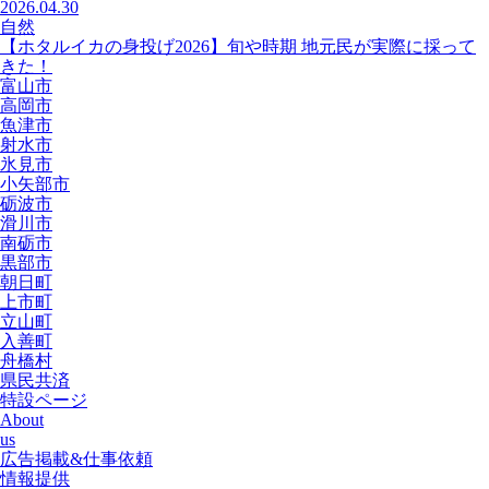
2026.04.30
自然
【ホタルイカの身投げ2026】旬や時期 地元民が実際に採って
きた！
富山市
高岡市
魚津市
射水市
氷見市
小矢部市
砺波市
滑川市
南砺市
黒部市
朝日町
上市町
立山町
入善町
舟橋村
県民共済
特設ページ
About
us
広告掲載&仕事依頼
情報提供