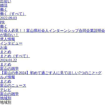
出会い
婚活
働く
働く
（すべて）
2022.09.03
PR
働く
社会人必見！！富山県社会人インターンシップ合同企業説明会
が面白い！
求人情報
インタビュー
お金
まとめ
まとめ
（すべて）
2024.01.22
まとめ
富山の雑学
【富山の冬2024】初めて過ごす人に見てほしい7つのこと+グ
ルメ情報
まとめ
富山のニュース
テレビ
富山の雑学
地域別
地域別