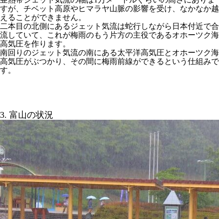
すが、チベット高原やヒマラヤ山脈の影響を受け、なかなか越
えることができません。
二本目の北側にあるジェット気流は蛇行しながら日本付近で合
流していて、これが梅雨のもう片方の主役であるオホーツク海
高気圧を作ります。
南回りのジェット気流の南にある太平洋高気圧とオホーツク海
高気圧がぶつかり、その間に梅雨前線ができるという仕組みで
す。
3. 富山の状況