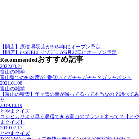
【開店】原信 呉羽店が2024年にオープン予定
【開店】risoDELI リゾデリが6月27日にオープン予定
おすすめ記事
Recommended
2022.03.21
富山の雑学
富山県での知名度が1番低い!? ガチャガチャ？ガシャポン？
2021.01.08
富山の雑学
【富山の積雪】年々雪の量が減ってるって本当なの？調べてみ
た
2019.10.19
とやまクイズ
コシヒカリより早く収穫できる富山のブランド米って？【とや
まクイズ】
2019.07.17
とやまクイズ
TOYAMAキラリって奇抜なデザインだけど建築家はだれ？