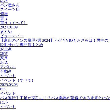
名水
パン屋さん
スイーツ店
酒屋
買う
買う
（すべて）
2024.01.09
まとめ
ビューティー
【富山のメンズ脱毛7選 2024】ヒゲもVIOもおさらば！男性の
脱毛サロン専門店まとめ
お土産
雑貨
家具
お花
アパレル
不動産
イベント
イベント
（すべて）
2025.03.03
PR
イベント
バス運転手不足が深刻に！？バス業界が活躍できる未来とはな
にか
イベント