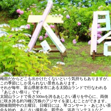
梅雨だからどこも出かけたくないという気持ちもありますが、
この季節にしか見られない景色もあります。
それが毎年、富山県射水市にある太閤山ランドで行なわれる
『あじさい祭り』です。
太閤山ランドで長さ500mを誇るあじさい通りを中心に、両側
に咲き誇る約70種2万株のアジサイを楽しむことができます。
開催期間中の土曜日、日曜日には、琴コンサート・あじさい茶
会を始め、あじさい撮影会、即売会、浴衣コンテストなど、