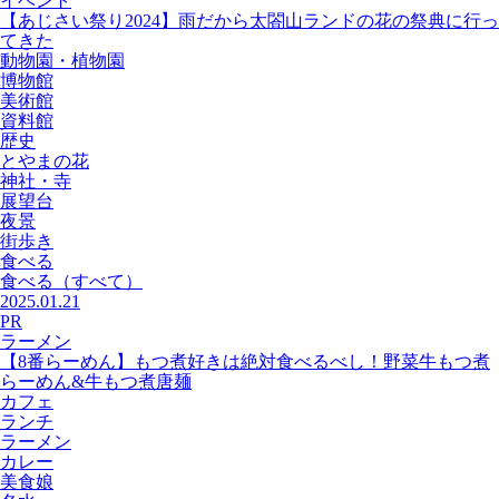
イベント
【あじさい祭り2024】雨だから太閤山ランドの花の祭典に行っ
てきた
動物園・植物園
博物館
美術館
資料館
歴史
とやまの花
神社・寺
展望台
夜景
街歩き
食べる
食べる
（すべて）
2025.01.21
PR
ラーメン
【8番らーめん】もつ煮好きは絶対食べるべし！野菜牛もつ煮
らーめん&牛もつ煮唐麺
カフェ
ランチ
ラーメン
カレー
美食娘