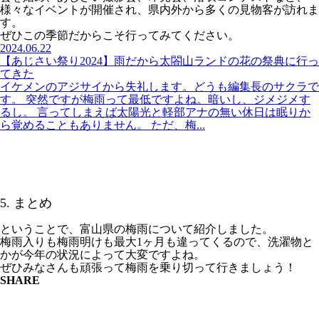
様々なイベントが開催され、県内外から多くの見物客が訪れま
す。
ぜひこの季節だからこそ行ってみてください。
2024.06.22
【あじさい祭り2024】雨だから太閤山ランドの花の祭典に行っ
てきた
イケメンのアジサイから失礼します。どうも編集長のサクラで
す。 突然ですが梅雨って最低ですよね。暗いし、ジメジメす
るし。 言ってしまえば太陽光と軽部アナの無い休日は眠りか
ら覚めることもありません。 ただ、梅...
5. まとめ
ということで、富山県の梅雨について紹介しました。
梅雨入りも梅雨明けも最大1ヶ月も違ってくるので、洗濯物と
かが今年の状況によって大変ですよね。
ぜひみなさんも頑張って梅雨を乗り切って行きましょう！
SHARE