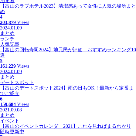
泊まる
【富山のラブホテル2023】清潔感あって女性に人気の場所まと
め
4
203,879
Views
2024.01.09
まとめ
ランチ
人気記事
【富山の回転寿司2024】地元民が評価！おすすめランキング10
選
5
161,229
Views
2024.01.09
まとめ
デートスポット
【富山のデートスポット2024】雨の日もOK！最新から定番ま
でご紹介
6
159,684
Views
2021.09.08
まとめ
イベント
【富山のイベントカレンダー2021】これを見ればまるわかり
随時更新中