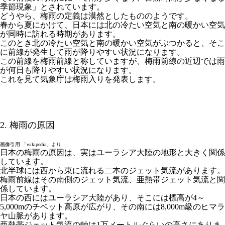
季節現象」とされています。
どうやら、梅雨の定義は漠然としたもののようです。
春から夏にかけて、日本には北の冷たい空気と南の暖かい空気
が同時に訪れる時期があります。
このとき北の冷たい空気と南の暖かい空気がぶつかると、そこ
に前線が発生して雨が降りやすい状況になります。
この前線を梅雨前線と称していますが、梅雨前線の近辺では雨
が何日も降りやすい状況になります。
これを見て気象庁は梅雨入りを発表します。
2. 梅雨の原因
画像引用 「wikipedia」より
日本の梅雨の原因は、実はユーラシア大陸の地形と大きく関係
しています。
北半球には西から東に流れる二本のジェット気流があります。
梅雨前線はその南側のジェット気流、亜熱帯ジェット気流と関
係しています。
日本の西にはユーラシア大陸があり、そこには標高が4～
5,000mのチベット高原が広がり、その南には8,000m級のヒマラ
ヤ山脈があります。
亜熱帯ジェット気流の軸は1万メートルぐらいの高さにありま