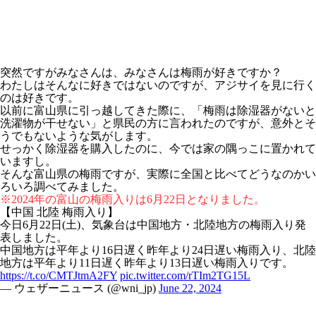
突然ですがみなさんは、みなさんは梅雨が好きですか？
わたしはそんなに好きではないのですが、アジサイを見に行く
のは好きです。
以前に富山県に引っ越してきた際に、「梅雨は除湿器がないと
洗濯物が干せない」と県民の方に言われたのですが、意外とそ
うでもないような気がします。
せっかく除湿器を購入したのに、今では家の隅っこに置かれて
いますし。
そんな富山県の梅雨ですが、実際に全国と比べてどうなのかい
ろいろ調べてみました。
※2024年の富山の梅雨入りは6月22日となりました。
【中国 北陸 梅雨入り】
今日6月22日(土)、気象台は中国地方・北陸地方の梅雨入り発
表しました。
中国地方は平年より16日遅く昨年より24日遅い梅雨入り、北陸
地方は平年より11日遅く昨年より13日遅い梅雨入りです。
https://t.co/CMTJtmA2FY
pic.twitter.com/rTIm2TG15L
— ウェザーニュース (@wni_jp)
June 22, 2024