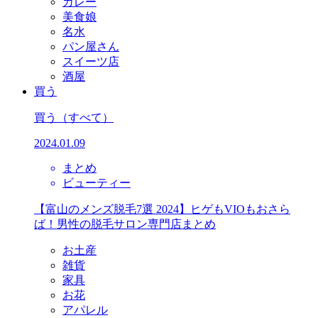
カレー
美食娘
名水
パン屋さん
スイーツ店
酒屋
買う
買う
（すべて）
2024.01.09
まとめ
ビューティー
【富山のメンズ脱毛7選 2024】ヒゲもVIOもおさら
ば！男性の脱毛サロン専門店まとめ
お土産
雑貨
家具
お花
アパレル