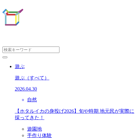
遊ぶ
遊ぶ
（すべて）
2026.04.30
自然
【ホタルイカの身投げ2026】旬や時期 地元民が実際に
採ってきた！
遊園地
手作り体験