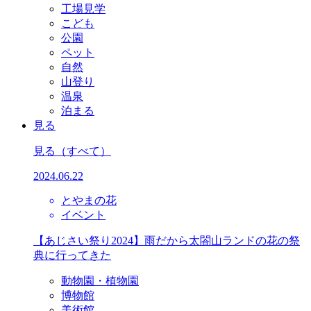
工場見学
こども
公園
ペット
自然
山登り
温泉
泊まる
見る
見る
（すべて）
2024.06.22
とやまの花
イベント
【あじさい祭り2024】雨だから太閤山ランドの花の祭
典に行ってきた
動物園・植物園
博物館
美術館