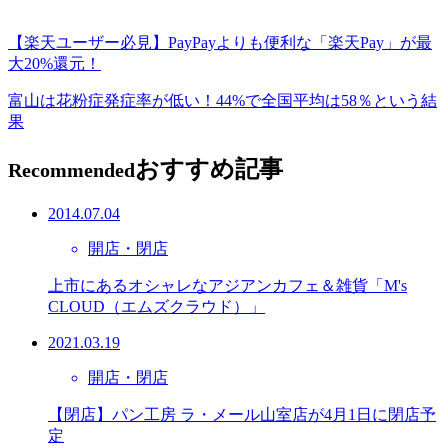
【楽天ユーザー必見】PayPayよりも便利な「楽天Pay」が最
大20%還元！
富山は花粉症発症率が低い！44%で全国平均は58％という結
果
おすすめ記事
Recommended
2014.07.04
開店・閉店
上市にあるオシャレなアジアンカフェ＆雑貨「M's
CLOUD（エムズクラウド）」
2021.03.19
開店・閉店
【閉店】パン工房 ラ・メール山室店が4月1日に閉店予
定