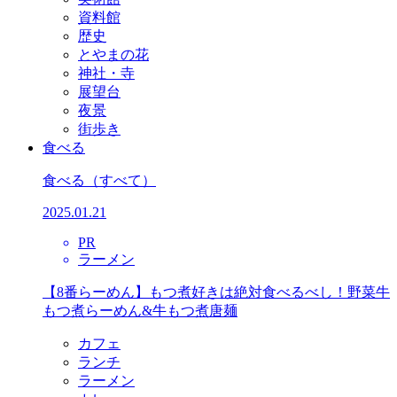
資料館
歴史
とやまの花
神社・寺
展望台
夜景
街歩き
食べる
食べる
（すべて）
2025.01.21
PR
ラーメン
【8番らーめん】もつ煮好きは絶対食べるべし！野菜牛
もつ煮らーめん&牛もつ煮唐麺
カフェ
ランチ
ラーメン