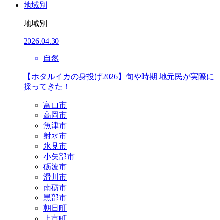
地域別
地域別
2026.04.30
自然
【ホタルイカの身投げ2026】旬や時期 地元民が実際に
採ってきた！
富山市
高岡市
魚津市
射水市
氷見市
小矢部市
砺波市
滑川市
南砺市
黒部市
朝日町
上市町