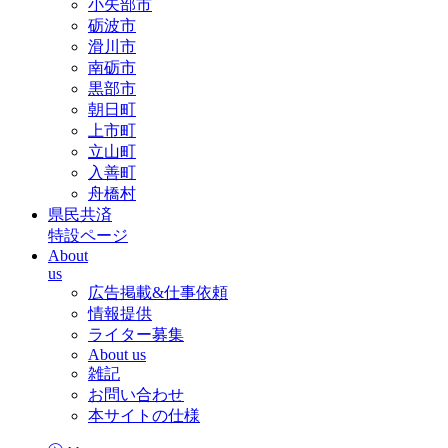
小矢部市
砺波市
滑川市
南砺市
黒部市
朝日町
上市町
立山町
入善町
舟橋村
県民共済
特設ページ
About
us
広告掲載&仕事依頼
情報提供
ライター募集
About us
雑記
お問い合わせ
本サイトの仕様