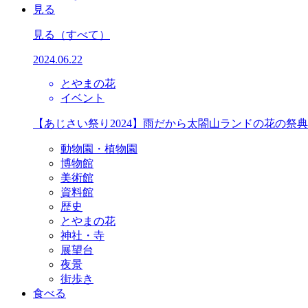
見る
見る
（すべて）
2024.06.22
とやまの花
イベント
【あじさい祭り2024】雨だから太閤山ランドの花の祭
動物園・植物園
博物館
美術館
資料館
歴史
とやまの花
神社・寺
展望台
夜景
街歩き
食べる