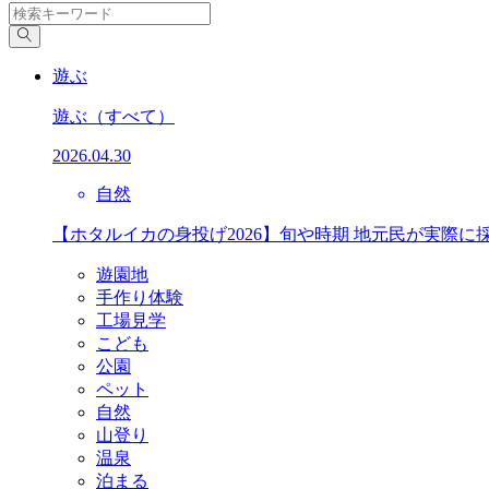
遊ぶ
遊ぶ
（すべて）
2026.04.30
自然
【ホタルイカの身投げ2026】旬や時期 地元民が実際に
遊園地
手作り体験
工場見学
こども
公園
ペット
自然
山登り
温泉
泊まる