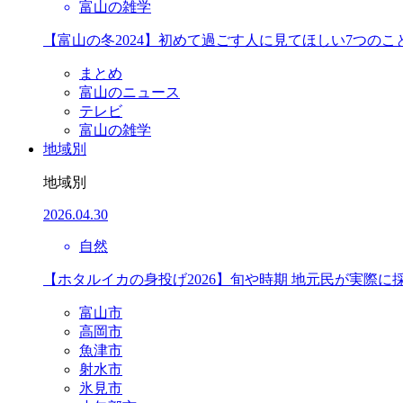
富山の雑学
【富山の冬2024】初めて過ごす人に見てほしい7つのこ
まとめ
富山のニュース
テレビ
富山の雑学
地域別
地域別
2026.04.30
自然
【ホタルイカの身投げ2026】旬や時期 地元民が実際に
富山市
高岡市
魚津市
射水市
氷見市