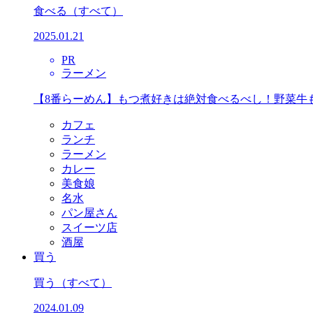
食べる
（すべて）
2025.01.21
PR
ラーメン
【8番らーめん】もつ煮好きは絶対食べるべし！野菜牛
カフェ
ランチ
ラーメン
カレー
美食娘
名水
パン屋さん
スイーツ店
酒屋
買う
買う
（すべて）
2024.01.09