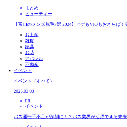
まとめ
ビューティー
【富山のメンズ脱毛7選 2024】ヒゲもVIOもおさら
お土産
雑貨
家具
お花
アパレル
不動産
イベント
イベント
（すべて）
2025.03.03
PR
イベント
バス運転手不足が深刻に！？バス業界が活躍できる未来