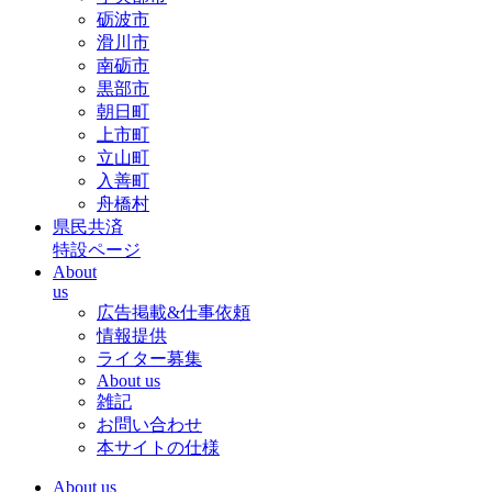
砺波市
滑川市
南砺市
黒部市
朝日町
上市町
立山町
入善町
舟橋村
県民共済
特設ページ
About
us
広告掲載&仕事依頼
情報提供
ライター募集
About us
雑記
お問い合わせ
本サイトの仕様
About us