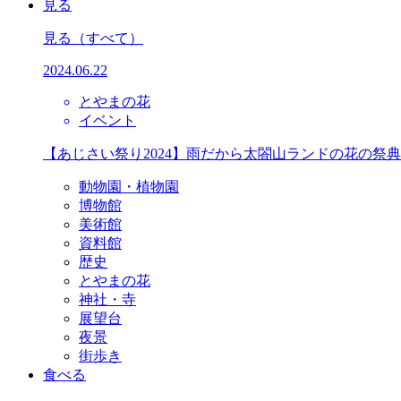
見る
見る
（すべて）
2024.06.22
とやまの花
イベント
【あじさい祭り2024】雨だから太閤山ランドの花の祭
動物園・植物園
博物館
美術館
資料館
歴史
とやまの花
神社・寺
展望台
夜景
街歩き
食べる