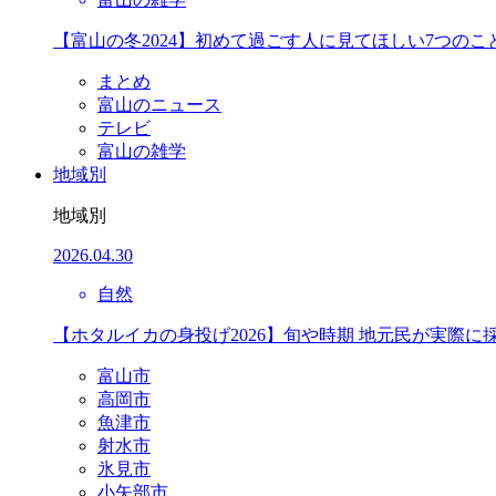
【富山の冬2024】初めて過ごす人に見てほしい7つのこ
まとめ
富山のニュース
テレビ
富山の雑学
地域別
地域別
2026.04.30
自然
【ホタルイカの身投げ2026】旬や時期 地元民が実際に
富山市
高岡市
魚津市
射水市
氷見市
小矢部市