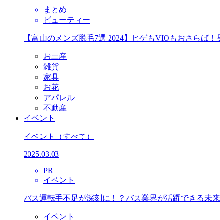
まとめ
ビューティー
【富山のメンズ脱毛7選 2024】ヒゲもVIOもおさら
お土産
雑貨
家具
お花
アパレル
不動産
イベント
イベント
（すべて）
2025.03.03
PR
イベント
バス運転手不足が深刻に！？バス業界が活躍できる未来
イベント