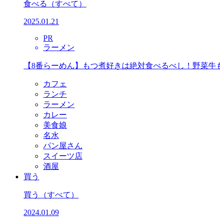
食べる
（すべて）
2025.01.21
PR
ラーメン
【8番らーめん】もつ煮好きは絶対食べるべし！野菜牛
カフェ
ランチ
ラーメン
カレー
美食娘
名水
パン屋さん
スイーツ店
酒屋
買う
買う
（すべて）
2024.01.09