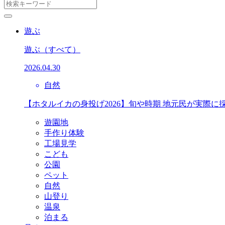
遊ぶ
遊ぶ
（すべて）
2026.04.30
自然
【ホタルイカの身投げ2026】旬や時期 地元民が実際に
遊園地
手作り体験
工場見学
こども
公園
ペット
自然
山登り
温泉
泊まる