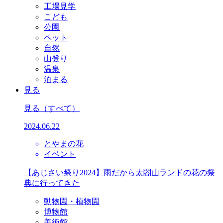
工場見学
こども
公園
ペット
自然
山登り
温泉
泊まる
見る
見る
（すべて）
2024.06.22
とやまの花
イベント
【あじさい祭り2024】雨だから太閤山ランドの花の祭
典に行ってきた
動物園・植物園
博物館
美術館