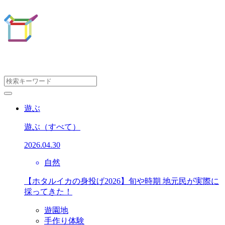
遊ぶ
遊ぶ
（すべて）
2026.04.30
自然
【ホタルイカの身投げ2026】旬や時期 地元民が実際に
採ってきた！
遊園地
手作り体験