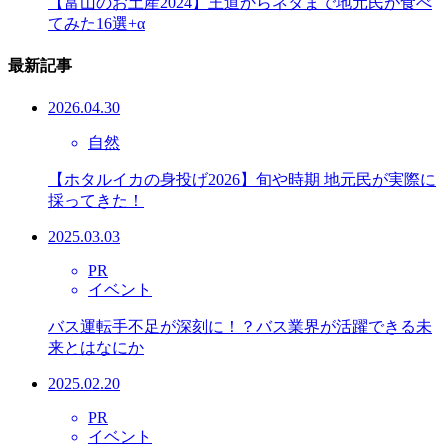
【富山のお土産2024】王道からネタまで地元民が食べ
てみた16選+α
最新記事
2026.04.30
自然
【ホタルイカの身投げ2026】旬や時期 地元民が実際に
採ってきた！
2025.03.03
PR
イベント
バス運転手不足が深刻に！？バス業界が活躍できる未
来とはなにか
2025.02.20
PR
イベント