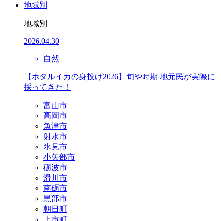
地域別
地域別
2026.04.30
自然
【ホタルイカの身投げ2026】旬や時期 地元民が実際に
採ってきた！
富山市
高岡市
魚津市
射水市
氷見市
小矢部市
砺波市
滑川市
南砺市
黒部市
朝日町
上市町