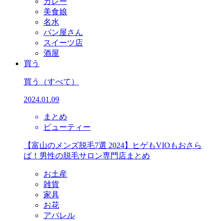
カレー
美食娘
名水
パン屋さん
スイーツ店
酒屋
買う
買う
（すべて）
2024.01.09
まとめ
ビューティー
【富山のメンズ脱毛7選 2024】ヒゲもVIOもおさら
ば！男性の脱毛サロン専門店まとめ
お土産
雑貨
家具
お花
アパレル