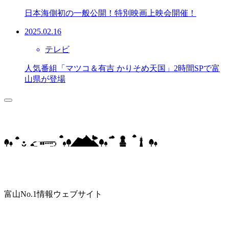
日本海側初の一般公開！特別映画上映会開催！
2025.02.16
テレビ
人気番組「マツコ＆有吉 かりそめ天国」2時間SPで富
山県が登場
富山No.1情報ウェブサイト