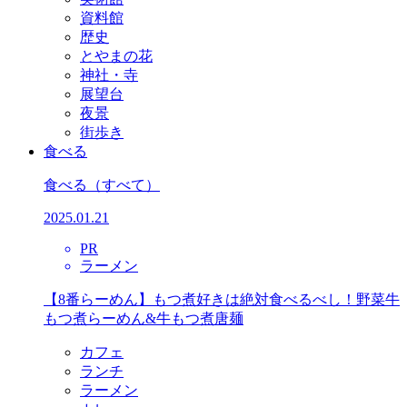
資料館
歴史
とやまの花
神社・寺
展望台
夜景
街歩き
食べる
食べる
（すべて）
2025.01.21
PR
ラーメン
【8番らーめん】もつ煮好きは絶対食べるべし！野菜牛
もつ煮らーめん&牛もつ煮唐麺
カフェ
ランチ
ラーメン