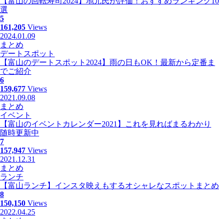
【富山の回転寿司2024】地元民が評価！おすすめランキング10
選
5
161,205
Views
2024.01.09
まとめ
デートスポット
【富山のデートスポット2024】雨の日もOK！最新から定番ま
でご紹介
6
159,677
Views
2021.09.08
まとめ
イベント
【富山のイベントカレンダー2021】これを見ればまるわかり
随時更新中
7
157,947
Views
2021.12.31
まとめ
ランチ
【富山ランチ】インスタ映えもするオシャレなスポットまとめ
8
150,150
Views
2022.04.25