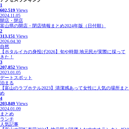
1
602,519
Views
2024.11.05
開店・閉店
富山県の開店・閉店情報まとめ2024年版（日付順）
2
313,151
Views
2026.04.30
自然
【ホタルイカの身投げ2026】旬や時期 地元民が実際に採って
きた！
3
207,852
Views
2023.01.05
デートスポット
泊まる
【富山のラブホテル2023】清潔感あって女性に人気の場所まと
め
4
203,849
Views
2024.01.09
まとめ
ランチ
人気記事