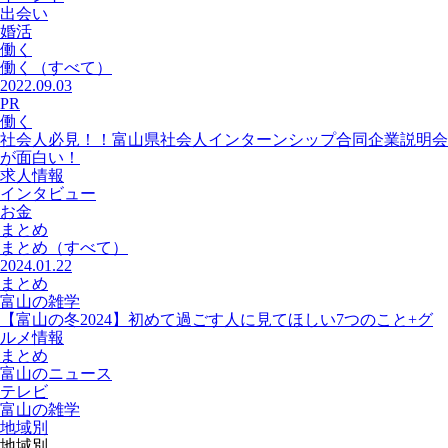
出会い
婚活
働く
働く
（すべて）
2022.09.03
PR
働く
社会人必見！！富山県社会人インターンシップ合同企業説明会
が面白い！
求人情報
インタビュー
お金
まとめ
まとめ
（すべて）
2024.01.22
まとめ
富山の雑学
【富山の冬2024】初めて過ごす人に見てほしい7つのこと+グ
ルメ情報
まとめ
富山のニュース
テレビ
富山の雑学
地域別
地域別