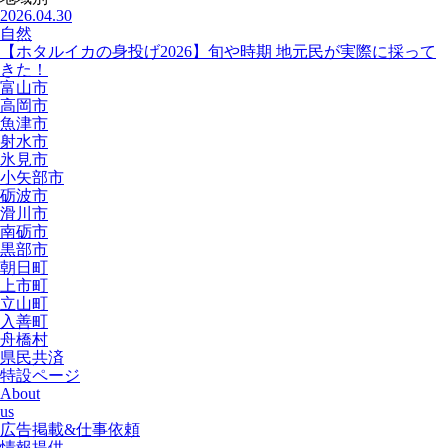
2026.04.30
自然
【ホタルイカの身投げ2026】旬や時期 地元民が実際に採って
きた！
富山市
高岡市
魚津市
射水市
氷見市
小矢部市
砺波市
滑川市
南砺市
黒部市
朝日町
上市町
立山町
入善町
舟橋村
県民共済
特設ページ
About
us
広告掲載&仕事依頼
情報提供