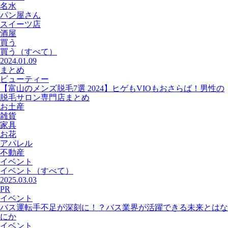
名水
パン屋さん
スイーツ店
酒屋
買う
買う
（すべて）
2024.01.09
まとめ
ビューティー
【富山のメンズ脱毛7選 2024】ヒゲもVIOもおさらば！男性の
脱毛サロン専門店まとめ
お土産
雑貨
家具
お花
アパレル
不動産
イベント
イベント
（すべて）
2025.03.03
PR
イベント
バス運転手不足が深刻に！？バス業界が活躍できる未来とはな
にか
イベント