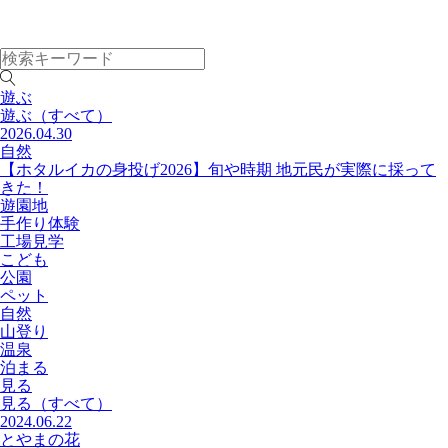
遊ぶ
遊ぶ
（すべて）
2026.04.30
自然
【ホタルイカの身投げ2026】旬や時期 地元民が実際に採って
きた！
遊園地
手作り体験
工場見学
こども
公園
ペット
自然
山登り
温泉
泊まる
見る
見る
（すべて）
2024.06.22
とやまの花