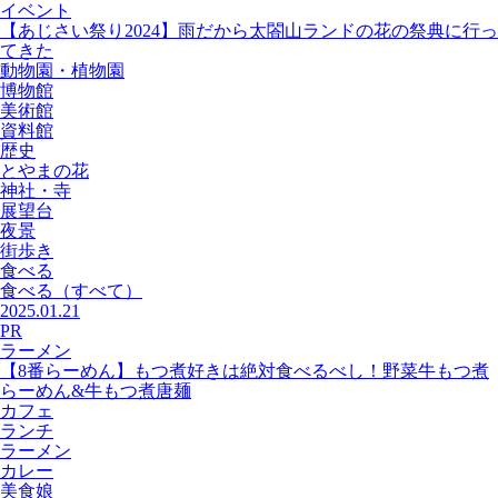
イベント
【あじさい祭り2024】雨だから太閤山ランドの花の祭典に行っ
てきた
動物園・植物園
博物館
美術館
資料館
歴史
とやまの花
神社・寺
展望台
夜景
街歩き
食べる
食べる
（すべて）
2025.01.21
PR
ラーメン
【8番らーめん】もつ煮好きは絶対食べるべし！野菜牛もつ煮
らーめん&牛もつ煮唐麺
カフェ
ランチ
ラーメン
カレー
美食娘