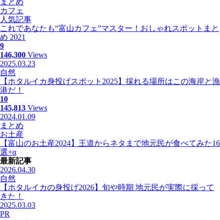
まとめ
カフェ
人気記事
これであなたも“富山カフェ”マスター！おしゃれスポットまと
め 2021
9
146,300
Views
2025.03.23
自然
【ホタルイカ身投げスポット2025】採れる場所はこの海岸と漁
港だ！
10
145,813
Views
2024.01.09
まとめ
お土産
【富山のお土産2024】王道からネタまで地元民が食べてみた16
選+α
最新記事
2026.04.30
自然
【ホタルイカの身投げ2026】旬や時期 地元民が実際に採って
きた！
2025.03.03
PR