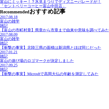
富山にミッキー！？氷見まつりでディズニーパレードが！
「セントベリーコーヒー富山中田店」
おすすめ記事
Recommended
2017.08.18
富山の雑学
雑記
【富山の市町村章】県章から市章まで由来や意味を調べてみた
2017.08.09
富山の雑学
雑記
【衝撃の事実】北陸三県の面積は新潟県とほぼ同じだった
2017.01.21
雑記
富山の遊び場のロゴマークが決定しました
2017.09.25
雑記
【衝撃の事実】Microsftで高岡大仏の年齢を測定してみた