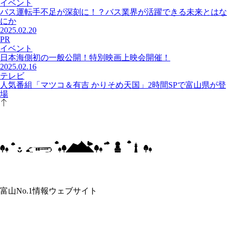
イベント
バス運転手不足が深刻に！？バス業界が活躍できる未来とはな
にか
2025.02.20
PR
イベント
日本海側初の一般公開！特別映画上映会開催！
2025.02.16
テレビ
人気番組「マツコ＆有吉 かりそめ天国」2時間SPで富山県が登
場
富山No.1情報ウェブサイト