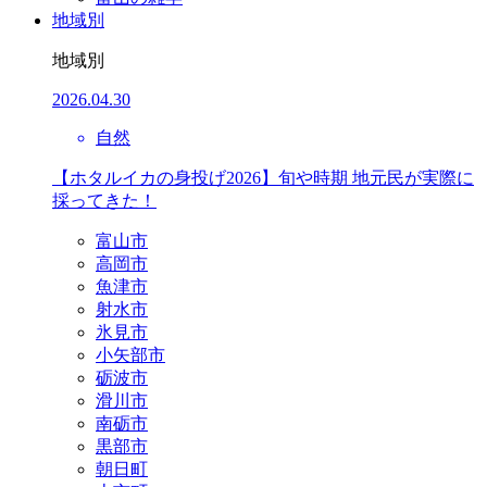
地域別
地域別
2026.04.30
自然
【ホタルイカの身投げ2026】旬や時期 地元民が実際に
採ってきた！
富山市
高岡市
魚津市
射水市
氷見市
小矢部市
砺波市
滑川市
南砺市
黒部市
朝日町