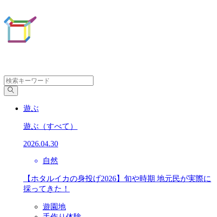
遊ぶ
遊ぶ
（すべて）
2026.04.30
自然
【ホタルイカの身投げ2026】旬や時期 地元民が実際に
採ってきた！
遊園地
手作り体験