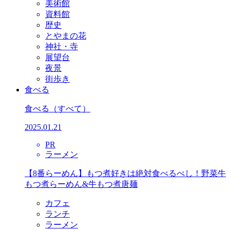
美術館
資料館
歴史
とやまの花
神社・寺
展望台
夜景
街歩き
食べる
食べる
（すべて）
2025.01.21
PR
ラーメン
【8番らーめん】もつ煮好きは絶対食べるべし！野菜牛
もつ煮らーめん&牛もつ煮唐麺
カフェ
ランチ
ラーメン