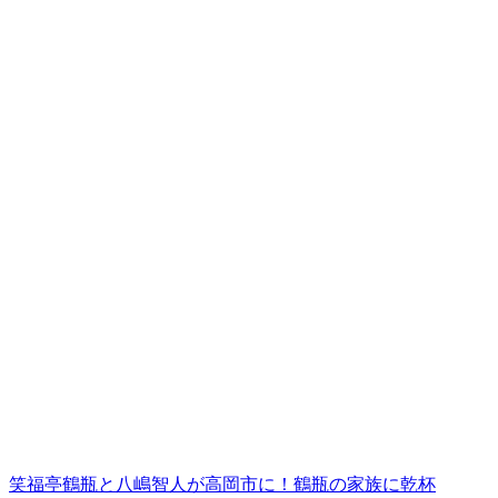
笑福亭鶴瓶と八嶋智人が高岡市に！鶴瓶の家族に乾杯