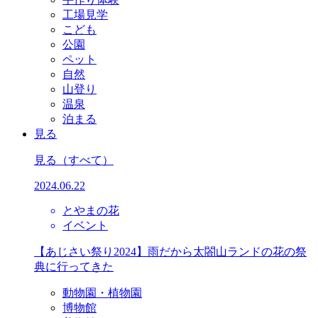
工場見学
こども
公園
ペット
自然
山登り
温泉
泊まる
見る
見る
（すべて）
2024.06.22
とやまの花
イベント
【あじさい祭り2024】雨だから太閤山ランドの花の祭
典に行ってきた
動物園・植物園
博物館