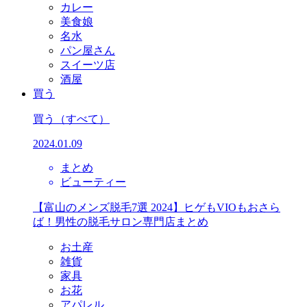
カレー
美食娘
名水
パン屋さん
スイーツ店
酒屋
買う
買う
（すべて）
2024.01.09
まとめ
ビューティー
【富山のメンズ脱毛7選 2024】ヒゲもVIOもおさら
ば！男性の脱毛サロン専門店まとめ
お土産
雑貨
家具
お花
アパレル