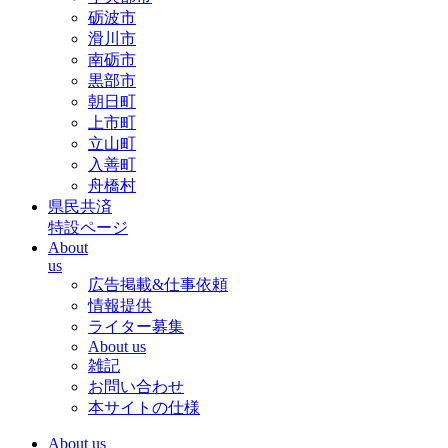
砺波市
滑川市
南砺市
黒部市
朝日町
上市町
立山町
入善町
舟橋村
県民共済
特設ページ
About
us
広告掲載&仕事依頼
情報提供
ライター募集
About us
雑記
お問い合わせ
本サイトの仕様
About us