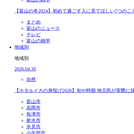
【富山の冬2024】初めて過ごす人に見てほしい7つのこ
まとめ
富山のニュース
テレビ
富山の雑学
地域別
地域別
2026.04.30
自然
【ホタルイカの身投げ2026】旬や時期 地元民が実際に
富山市
高岡市
魚津市
射水市
氷見市
小矢部市