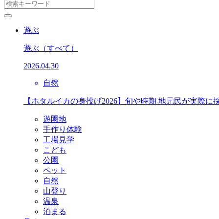
遊ぶ
遊ぶ
（すべて）
2026.04.30
自然
【ホタルイカの身投げ2026】旬や時期 地元民が実際に
遊園地
手作り体験
工場見学
こども
公園
ペット
自然
山登り
温泉
泊まる