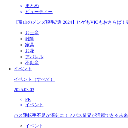
まとめ
ビューティー
【富山のメンズ脱毛7選 2024】ヒゲもVIOもおさら
お土産
雑貨
家具
お花
アパレル
不動産
イベント
イベント
（すべて）
2025.03.03
PR
イベント
バス運転手不足が深刻に！？バス業界が活躍できる未来
イベント