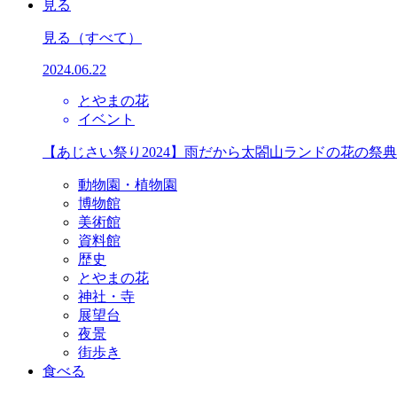
見る
見る
（すべて）
2024.06.22
とやまの花
イベント
【あじさい祭り2024】雨だから太閤山ランドの花の祭
動物園・植物園
博物館
美術館
資料館
歴史
とやまの花
神社・寺
展望台
夜景
街歩き
食べる