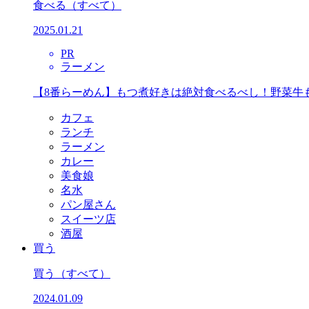
食べる
（すべて）
2025.01.21
PR
ラーメン
【8番らーめん】もつ煮好きは絶対食べるべし！野菜牛
カフェ
ランチ
ラーメン
カレー
美食娘
名水
パン屋さん
スイーツ店
酒屋
買う
買う
（すべて）
2024.01.09