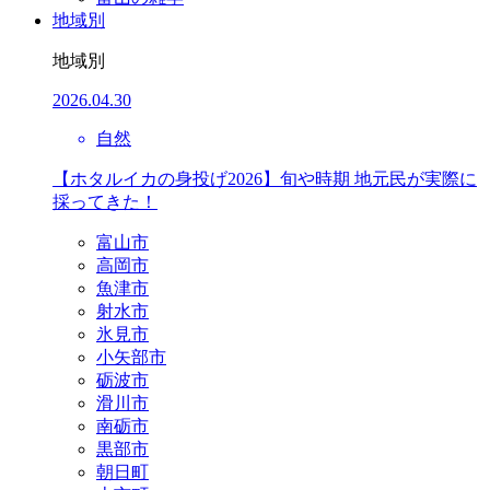
地域別
地域別
2026.04.30
自然
【ホタルイカの身投げ2026】旬や時期 地元民が実際に
採ってきた！
富山市
高岡市
魚津市
射水市
氷見市
小矢部市
砺波市
滑川市
南砺市
黒部市
朝日町