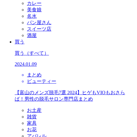
カレー
美食娘
名水
パン屋さん
スイーツ店
酒屋
買う
買う
（すべて）
2024.01.09
まとめ
ビューティー
【富山のメンズ脱毛7選 2024】ヒゲもVIOもおさら
ば！男性の脱毛サロン専門店まとめ
お土産
雑貨
家具
お花
アパレル