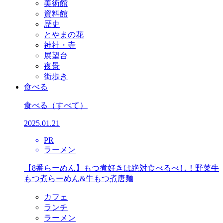
美術館
資料館
歴史
とやまの花
神社・寺
展望台
夜景
街歩き
食べる
食べる
（すべて）
2025.01.21
PR
ラーメン
【8番らーめん】もつ煮好きは絶対食べるべし！野菜牛
もつ煮らーめん&牛もつ煮唐麺
カフェ
ランチ
ラーメン