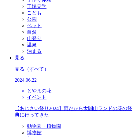
工場見学
こども
公園
ペット
自然
山登り
温泉
泊まる
見る
見る
（すべて）
2024.06.22
とやまの花
イベント
【あじさい祭り2024】雨だから太閤山ランドの花の祭
典に行ってきた
動物園・植物園
博物館