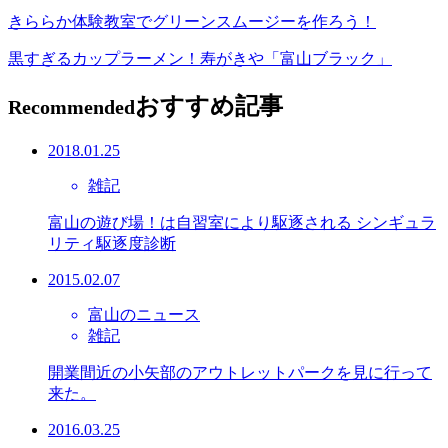
きららか体験教室でグリーンスムージーを作ろう！
黒すぎるカップラーメン！寿がきや「富山ブラック」
おすすめ記事
Recommended
2018.01.25
雑記
富山の遊び場！は自習室により駆逐される シンギュラ
リティ駆逐度診断
2015.02.07
富山のニュース
雑記
開業間近の小矢部のアウトレットパークを見に行って
来た。
2016.03.25