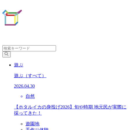
遊ぶ
遊ぶ
（すべて）
2026.04.30
自然
【ホタルイカの身投げ2026】旬や時期 地元民が実際に
採ってきた！
遊園地
手作り体験