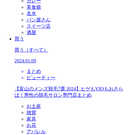
カレー
美食娘
名水
パン屋さん
スイーツ店
酒屋
買う
買う
（すべて）
2024.01.09
まとめ
ビューティー
【富山のメンズ脱毛7選 2024】ヒゲもVIOもおさら
ば！男性の脱毛サロン専門店まとめ
お土産
雑貨
家具
お花
アパレル