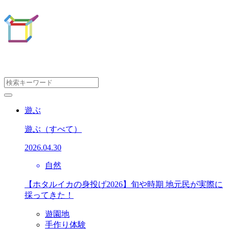
遊ぶ
遊ぶ
（すべて）
2026.04.30
自然
【ホタルイカの身投げ2026】旬や時期 地元民が実際に
採ってきた！
遊園地
手作り体験