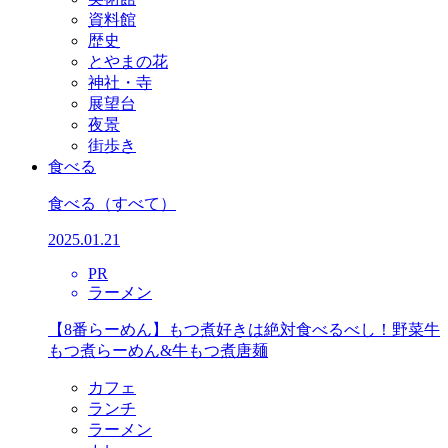
資料館
歴史
とやまの花
神社・寺
展望台
夜景
街歩き
食べる
食べる
（すべて）
2025.01.21
PR
ラーメン
【8番らーめん】もつ煮好きは絶対食べるべし！野菜牛
もつ煮らーめん&牛もつ煮唐麺
カフェ
ランチ
ラーメン