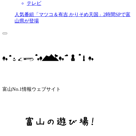
テレビ
人気番組「マツコ＆有吉 かりそめ天国」2時間SPで富
山県が登場
富山No.1情報ウェブサイト