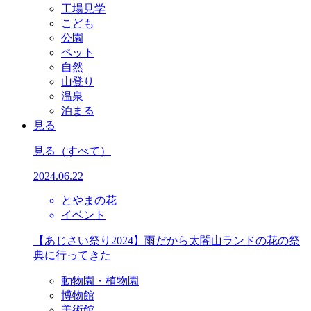
工場見学
こども
公園
ペット
自然
山登り
温泉
泊まる
見る
見る
（すべて）
2024.06.22
とやまの花
イベント
【あじさい祭り2024】雨だから太閤山ランドの花の祭
典に行ってきた
動物園・植物園
博物館
美術館