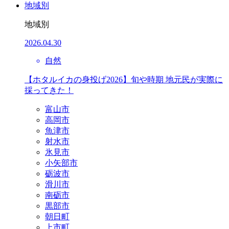
地域別
地域別
2026.04.30
自然
【ホタルイカの身投げ2026】旬や時期 地元民が実際に
採ってきた！
富山市
高岡市
魚津市
射水市
氷見市
小矢部市
砺波市
滑川市
南砺市
黒部市
朝日町
上市町