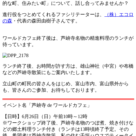
的な町、住みたい町」について、話し合ってみませんか？
進行役をつとめてくれるファシリテーターは、
（株）エコロ
の森
・代表の森田由樹子さんです。
ワールドカフェ終了後は、芦峅寺名物の精進料理のランチが
待っています。
ランチ終了後、お時間が許す方は、雄山神社（中宮）や布橋
などの芦峅寺散策にもご案内いたします。
立山町の町民の皆さんをはじめ、富山市内、富山県外から
も、皆さんのご参加、お待ちしております。
イベント名「芦峅寺 de ワールドカフェ」
【日時】6月26日（日）午前10時～12時
※ワークショップ終了後、芦峅寺名物のつぼ煮、焼き付けな
どの郷土料理ランチ付き（ランチは13時頃終了予定。その
後、希望者は芦峅寺散策、私の住む千垣ハウスでティータイ