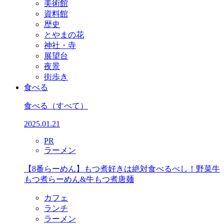
美術館
資料館
歴史
とやまの花
神社・寺
展望台
夜景
街歩き
食べる
食べる
（すべて）
2025.01.21
PR
ラーメン
【8番らーめん】もつ煮好きは絶対食べるべし！野菜牛
もつ煮らーめん&牛もつ煮唐麺
カフェ
ランチ
ラーメン