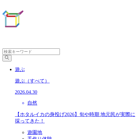
遊ぶ
遊ぶ
（すべて）
2026.04.30
自然
【ホタルイカの身投げ2026】旬や時期 地元民が実際に
採ってきた！
遊園地
手作り体験