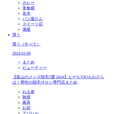
カレー
美食娘
名水
パン屋さん
スイーツ店
酒屋
買う
買う
（すべて）
2024.01.09
まとめ
ビューティー
【富山のメンズ脱毛7選 2024】ヒゲもVIOもおさら
ば！男性の脱毛サロン専門店まとめ
お土産
雑貨
家具
お花
アパレル