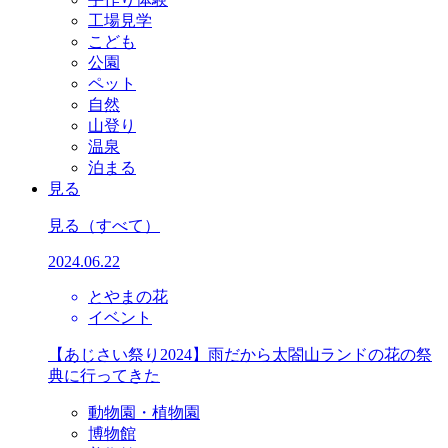
工場見学
こども
公園
ペット
自然
山登り
温泉
泊まる
見る
見る
（すべて）
2024.06.22
とやまの花
イベント
【あじさい祭り2024】雨だから太閤山ランドの花の祭
典に行ってきた
動物園・植物園
博物館