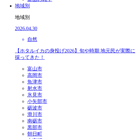
地域別
地域別
2026.04.30
自然
【ホタルイカの身投げ2026】旬や時期 地元民が実際に
採ってきた！
富山市
高岡市
魚津市
射水市
氷見市
小矢部市
砺波市
滑川市
南砺市
黒部市
朝日町