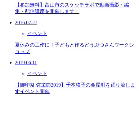
【参加無料】富山市のスケッチラボで動画撮影・編
集・配信講座を開催します！
2016.07.27
イベント
夏休みの工作に！子どもと作るどうぶつさんワークシ
ョップ
2019.06.11
イベント
【御印祭 弥栄節2019】千本格子の金屋町を踊り流しま
すイベント開催