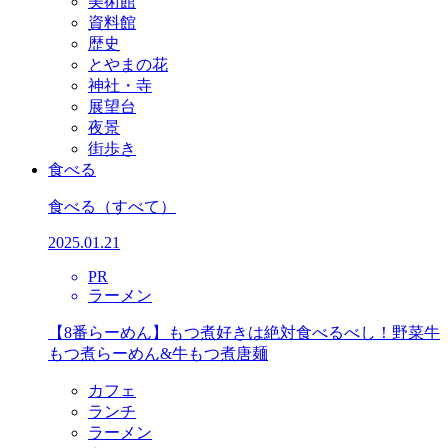
美術館
資料館
歴史
とやまの花
神社・寺
展望台
夜景
街歩き
食べる
食べる
（すべて）
2025.01.21
PR
ラーメン
【8番らーめん】もつ煮好きは絶対食べるべし！野菜牛
もつ煮らーめん&牛もつ煮唐麺
カフェ
ランチ
ラーメン