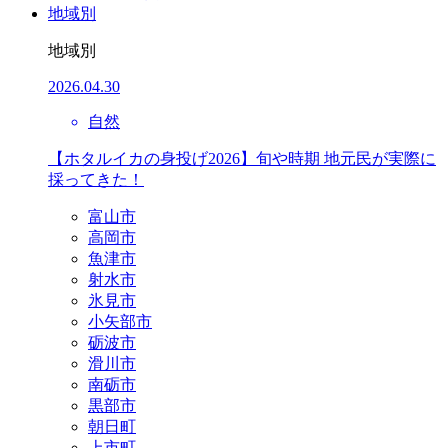
地域別
地域別
2026.04.30
自然
【ホタルイカの身投げ2026】旬や時期 地元民が実際に
採ってきた！
富山市
高岡市
魚津市
射水市
氷見市
小矢部市
砺波市
滑川市
南砺市
黒部市
朝日町
上市町