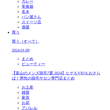
カレー
美食娘
名水
パン屋さん
スイーツ店
酒屋
買う
買う
（すべて）
2024.01.09
まとめ
ビューティー
【富山のメンズ脱毛7選 2024】ヒゲもVIOもおさら
ば！男性の脱毛サロン専門店まとめ
お土産
雑貨
家具
お花
アパレル