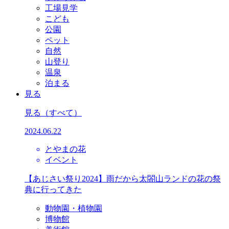
工場見学
こども
公園
ペット
自然
山登り
温泉
泊まる
見る
見る
（すべて）
2024.06.22
とやまの花
イベント
【あじさい祭り2024】雨だから太閤山ランドの花の祭
典に行ってきた
動物園・植物園
博物館