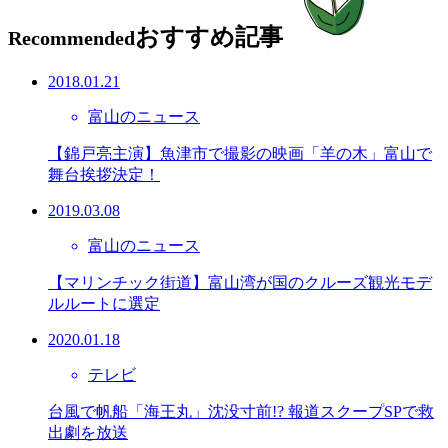
おすすめ記事
Recommended
2018.01.21
富山のニュース
【錦戸亮主演】魚津市で撮影の映画「羊の木」富山で
舞台挨拶決定！
2019.03.08
富山のニュース
【マリンチック街道】富山湾が国のクルーズ観光モデ
ルルートに選定
2020.01.18
テレビ
台風で帆船「海王丸」沈没寸前!? 報道スクープSPで救
出劇を放送