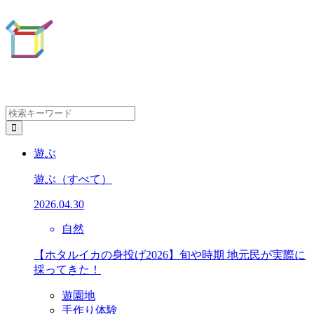
遊ぶ
遊ぶ
（すべて）
2026.04.30
自然
【ホタルイカの身投げ2026】旬や時期 地元民が実際に
採ってきた！
遊園地
手作り体験