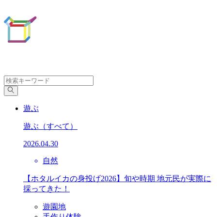
遊ぶ
遊ぶ
（すべて）
2026.04.30
自然
【ホタルイカの身投げ2026】旬や時期 地元民が実際に
採ってきた！
遊園地
手作り体験