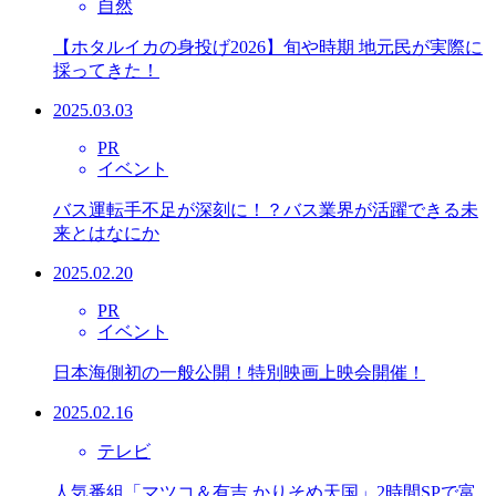
自然
【ホタルイカの身投げ2026】旬や時期 地元民が実際に
採ってきた！
2025.03.03
PR
イベント
バス運転手不足が深刻に！？バス業界が活躍できる未
来とはなにか
2025.02.20
PR
イベント
日本海側初の一般公開！特別映画上映会開催！
2025.02.16
テレビ
人気番組「マツコ＆有吉 かりそめ天国」2時間SPで富