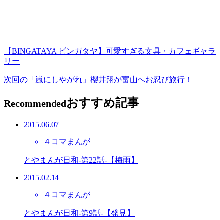
【BINGATAYA ビンガタヤ】可愛すぎる文具・カフェギャラ
リー
次回の「嵐にしやがれ」櫻井翔が富山へお忍び旅行！
おすすめ記事
Recommended
2015.06.07
４コマまんが
とやまんが日和-第22話-【梅雨】
2015.02.14
４コマまんが
とやまんが日和-第9話-【発見】