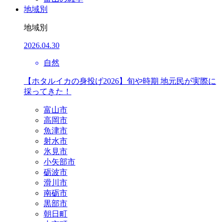
地域別
地域別
2026.04.30
自然
【ホタルイカの身投げ2026】旬や時期 地元民が実際に
採ってきた！
富山市
高岡市
魚津市
射水市
氷見市
小矢部市
砺波市
滑川市
南砺市
黒部市
朝日町