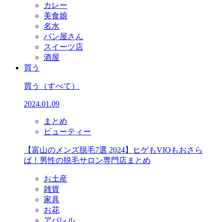
カレー
美食娘
名水
パン屋さん
スイーツ店
酒屋
買う
買う
（すべて）
2024.01.09
まとめ
ビューティー
【富山のメンズ脱毛7選 2024】ヒゲもVIOもおさら
ば！男性の脱毛サロン専門店まとめ
お土産
雑貨
家具
お花
アパレル