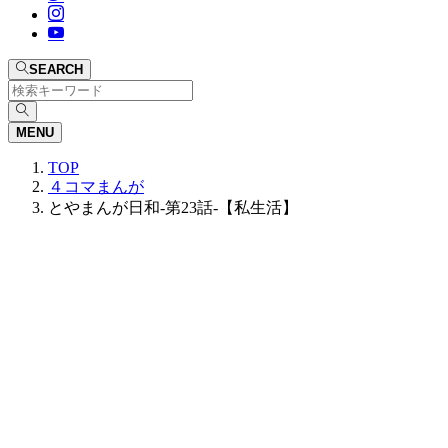
SEARCH
MENU
TOP
４コマまんが
とやまんが日和-第23話-【私生活】