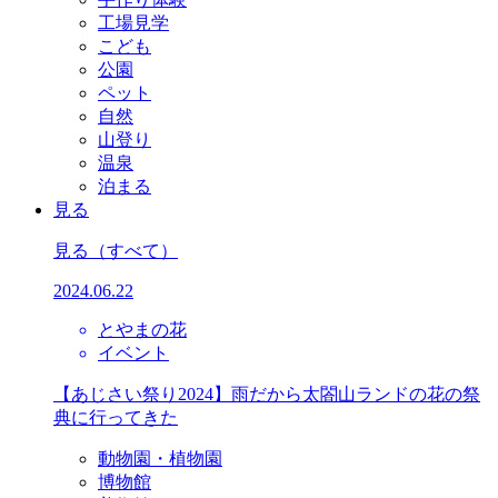
工場見学
こども
公園
ペット
自然
山登り
温泉
泊まる
見る
見る
（すべて）
2024.06.22
とやまの花
イベント
【あじさい祭り2024】雨だから太閤山ランドの花の祭
典に行ってきた
動物園・植物園
博物館