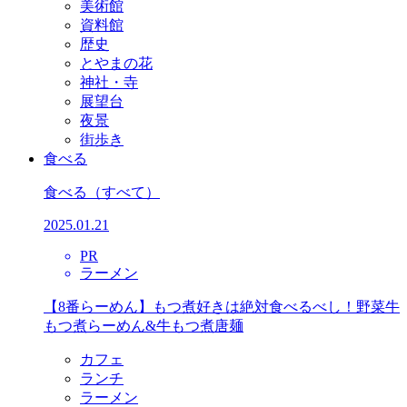
美術館
資料館
歴史
とやまの花
神社・寺
展望台
夜景
街歩き
食べる
食べる
（すべて）
2025.01.21
PR
ラーメン
【8番らーめん】もつ煮好きは絶対食べるべし！野菜牛
もつ煮らーめん&牛もつ煮唐麺
カフェ
ランチ
ラーメン