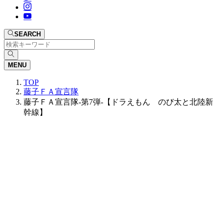
SEARCH
MENU
TOP
藤子ＦＡ宣言隊
藤子ＦＡ宣言隊-第7弾-【ドラえもん のび太と北陸新
幹線】