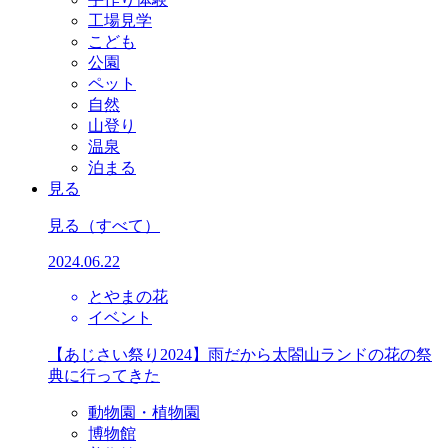
工場見学
こども
公園
ペット
自然
山登り
温泉
泊まる
見る
見る
（すべて）
2024.06.22
とやまの花
イベント
【あじさい祭り2024】雨だから太閤山ランドの花の祭
典に行ってきた
動物園・植物園
博物館