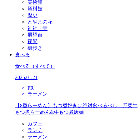
美術館
資料館
歴史
とやまの花
神社・寺
展望台
夜景
街歩き
食べる
食べる
（すべて）
2025.01.21
PR
ラーメン
【8番らーめん】もつ煮好きは絶対食べるべし！野菜牛
もつ煮らーめん&牛もつ煮唐麺
カフェ
ランチ
ラーメン