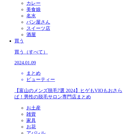
カレー
美食娘
名水
パン屋さん
スイーツ店
酒屋
買う
買う
（すべて）
2024.01.09
まとめ
ビューティー
【富山のメンズ脱毛7選 2024】ヒゲもVIOもおさら
ば！男性の脱毛サロン専門店まとめ
お土産
雑貨
家具
お花
アパレル