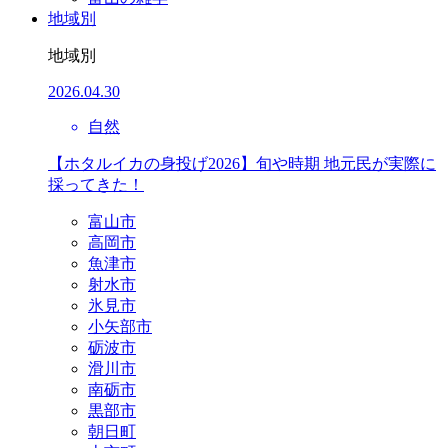
地域別
地域別
2026.04.30
自然
【ホタルイカの身投げ2026】旬や時期 地元民が実際に
採ってきた！
富山市
高岡市
魚津市
射水市
氷見市
小矢部市
砺波市
滑川市
南砺市
黒部市
朝日町