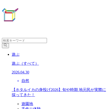
遊ぶ
遊ぶ
（すべて）
2026.04.30
自然
【ホタルイカの身投げ2026】旬や時期 地元民が実際に
採ってきた！
遊園地
手作り体験