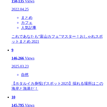
150,135
Views
2022.04.25
まとめ
カフェ
人気記事
これであなたも“富山カフェ”マスター！おしゃれスポ
ットまとめ 2021
9
146,266
Views
2025.03.23
自然
【ホタルイカ身投げスポット2025】採れる場所はこの
海岸と漁港だ！
10
145,795
Views