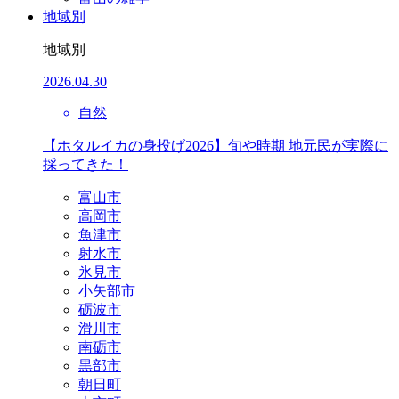
地域別
地域別
2026.04.30
自然
【ホタルイカの身投げ2026】旬や時期 地元民が実際に
採ってきた！
富山市
高岡市
魚津市
射水市
氷見市
小矢部市
砺波市
滑川市
南砺市
黒部市
朝日町