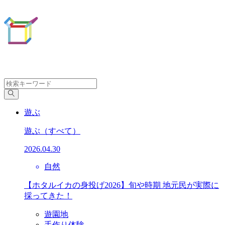
遊ぶ
遊ぶ
（すべて）
2026.04.30
自然
【ホタルイカの身投げ2026】旬や時期 地元民が実際に
採ってきた！
遊園地
手作り体験