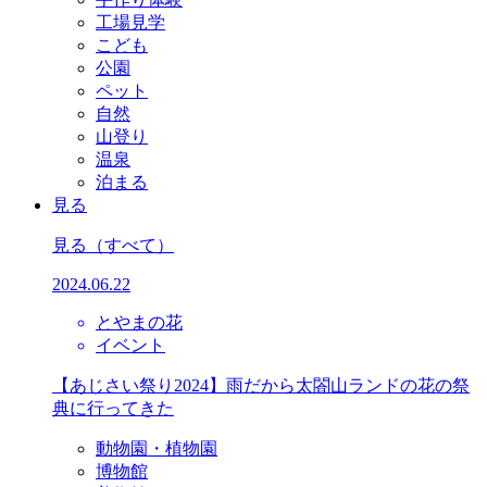
工場見学
こども
公園
ペット
自然
山登り
温泉
泊まる
見る
見る
（すべて）
2024.06.22
とやまの花
イベント
【あじさい祭り2024】雨だから太閤山ランドの花の祭
典に行ってきた
動物園・植物園
博物館