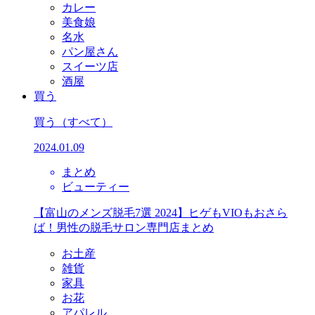
カレー
美食娘
名水
パン屋さん
スイーツ店
酒屋
買う
買う
（すべて）
2024.01.09
まとめ
ビューティー
【富山のメンズ脱毛7選 2024】ヒゲもVIOもおさら
ば！男性の脱毛サロン専門店まとめ
お土産
雑貨
家具
お花
アパレル