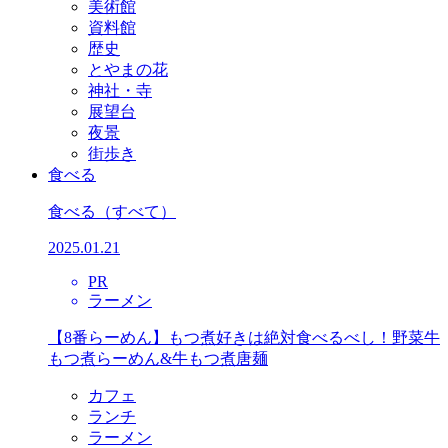
美術館
資料館
歴史
とやまの花
神社・寺
展望台
夜景
街歩き
食べる
食べる
（すべて）
2025.01.21
PR
ラーメン
【8番らーめん】もつ煮好きは絶対食べるべし！野菜牛
もつ煮らーめん&牛もつ煮唐麺
カフェ
ランチ
ラーメン