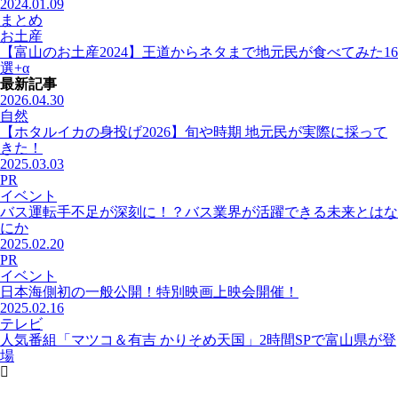
2024.01.09
まとめ
お土産
【富山のお土産2024】王道からネタまで地元民が食べてみた16
選+α
最新記事
2026.04.30
自然
【ホタルイカの身投げ2026】旬や時期 地元民が実際に採って
きた！
2025.03.03
PR
イベント
バス運転手不足が深刻に！？バス業界が活躍できる未来とはな
にか
2025.02.20
PR
イベント
日本海側初の一般公開！特別映画上映会開催！
2025.02.16
テレビ
人気番組「マツコ＆有吉 かりそめ天国」2時間SPで富山県が登
場