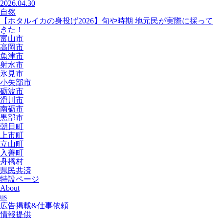
2026.04.30
自然
【ホタルイカの身投げ2026】旬や時期 地元民が実際に採って
きた！
富山市
高岡市
魚津市
射水市
氷見市
小矢部市
砺波市
滑川市
南砺市
黒部市
朝日町
上市町
立山町
入善町
舟橋村
県民共済
特設ページ
About
us
広告掲載&仕事依頼
情報提供