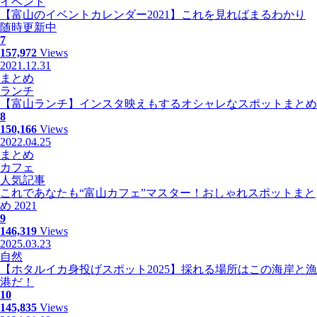
イベント
【富山のイベントカレンダー2021】これを見ればまるわかり
随時更新中
7
157,972
Views
2021.12.31
まとめ
ランチ
【富山ランチ】インスタ映えもするオシャレなスポットまとめ
8
150,166
Views
2022.04.25
まとめ
カフェ
人気記事
これであなたも“富山カフェ”マスター！おしゃれスポットまと
め 2021
9
146,319
Views
2025.03.23
自然
【ホタルイカ身投げスポット2025】採れる場所はこの海岸と漁
港だ！
10
145,835
Views