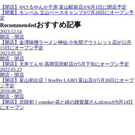
【閉店】やけるやんか千房 富山駅前店が6月1日に閉店予定
【開業】モンベル 立山ベースキャンプが7月20日にオープン予
定
おすすめ記事
Recommended
2023.12.14
開店・閉店
【開店】金澤味噌ラーメン神仙 小矢部アウトレット店が12月
15日にオープン予定
2023.05.20
開店・閉店
【開店】天丼てんや 高岡宮田町店が5月下旬にオープン予定
2022.05.23
開店・閉店
【開店】富山初出店！KeePer LABO 富山店が5月26日にオープ
ン予定
2019.08.29
開店・閉店
【開店】北陸初！conoka+花と緑の雑貨屋さんnicocoが9月14日
にオープン