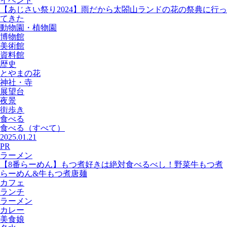
イベント
【あじさい祭り2024】雨だから太閤山ランドの花の祭典に行っ
てきた
動物園・植物園
博物館
美術館
資料館
歴史
とやまの花
神社・寺
展望台
夜景
街歩き
食べる
食べる
（すべて）
2025.01.21
PR
ラーメン
【8番らーめん】もつ煮好きは絶対食べるべし！野菜牛もつ煮
らーめん&牛もつ煮唐麺
カフェ
ランチ
ラーメン
カレー
美食娘