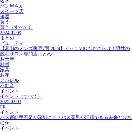
名水
パン屋さん
スイーツ店
酒屋
買う
買う
（すべて）
2024.01.09
まとめ
ビューティー
【富山のメンズ脱毛7選 2024】ヒゲもVIOもおさらば！男性の
脱毛サロン専門店まとめ
お土産
雑貨
家具
お花
アパレル
不動産
イベント
イベント
（すべて）
2025.03.03
PR
イベント
バス運転手不足が深刻に！？バス業界が活躍できる未来とはな
にか
イベント