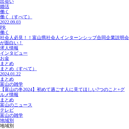
出会い
婚活
働く
働く
（すべて）
2022.09.03
PR
働く
社会人必見！！富山県社会人インターンシップ合同企業説明会
が面白い！
求人情報
インタビュー
お金
まとめ
まとめ
（すべて）
2024.01.22
まとめ
富山の雑学
【富山の冬2024】初めて過ごす人に見てほしい7つのこと+グ
ルメ情報
まとめ
富山のニュース
テレビ
富山の雑学
地域別
地域別