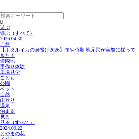
遊ぶ
遊ぶ
（すべて）
2026.04.30
自然
【ホタルイカの身投げ2026】旬や時期 地元民が実際に採って
きた！
遊園地
手作り体験
工場見学
こども
公園
ペット
自然
山登り
温泉
泊まる
見る
見る
（すべて）
2024.06.22
とやまの花