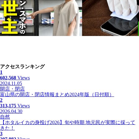
アクセスランキング
1
602,568
Views
2024.11.05
開店・閉店
富山県の開店・閉店情報まとめ2024年版（日付順）
2
313,175
Views
2026.04.30
自然
【ホタルイカの身投げ2026】旬や時期 地元民が実際に採って
きた！
3