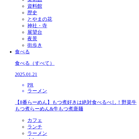
資料館
歴史
とやまの花
神社・寺
展望台
夜景
街歩き
食べる
食べる
（すべて）
2025.01.21
PR
ラーメン
【8番らーめん】もつ煮好きは絶対食べるべし！野菜牛
もつ煮らーめん&牛もつ煮唐麺
カフェ
ランチ
ラーメン