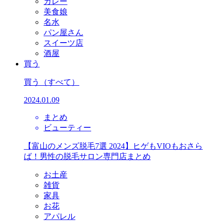
カレー
美食娘
名水
パン屋さん
スイーツ店
酒屋
買う
買う
（すべて）
2024.01.09
まとめ
ビューティー
【富山のメンズ脱毛7選 2024】ヒゲもVIOもおさら
ば！男性の脱毛サロン専門店まとめ
お土産
雑貨
家具
お花
アパレル