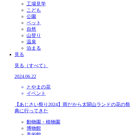
工場見学
こども
公園
ペット
自然
山登り
温泉
泊まる
見る
見る
（すべて）
2024.06.22
とやまの花
イベント
【あじさい祭り2024】雨だから太閤山ランドの花の祭
典に行ってきた
動物園・植物園
博物館
美術館