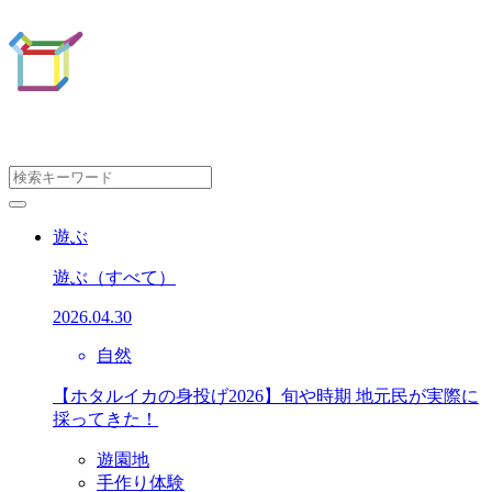
遊ぶ
遊ぶ
（すべて）
2026.04.30
自然
【ホタルイカの身投げ2026】旬や時期 地元民が実際に
採ってきた！
遊園地
手作り体験