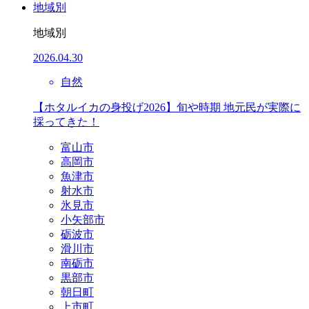
地域別
地域別
2026.04.30
自然
【ホタルイカの身投げ2026】旬や時期 地元民が実際に
採ってきた！
富山市
高岡市
魚津市
射水市
氷見市
小矢部市
砺波市
滑川市
南砺市
黒部市
朝日町
上市町