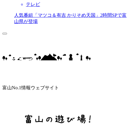
テレビ
人気番組「マツコ＆有吉 かりそめ天国」2時間SPで富
山県が登場
富山No.1情報ウェブサイト