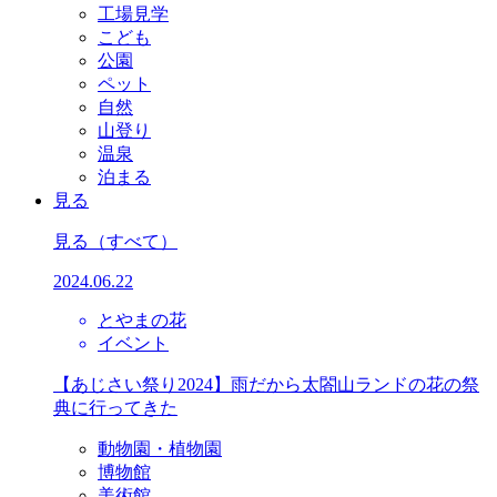
工場見学
こども
公園
ペット
自然
山登り
温泉
泊まる
見る
見る
（すべて）
2024.06.22
とやまの花
イベント
【あじさい祭り2024】雨だから太閤山ランドの花の祭
典に行ってきた
動物園・植物園
博物館
美術館