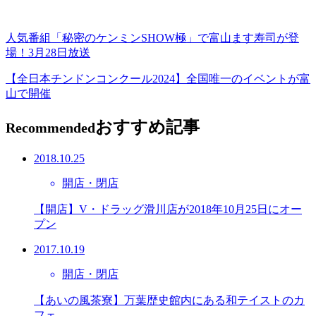
人気番組「秘密のケンミンSHOW極」で富山ます寿司が登
場！3月28日放送
【全日本チンドンコンクール2024】全国唯一のイベントが富
山で開催
おすすめ記事
Recommended
2018.10.25
開店・閉店
【開店】V・ドラッグ滑川店が2018年10月25日にオー
プン
2017.10.19
開店・閉店
【あいの風茶寮】万葉歴史館内にある和テイストのカ
フェ