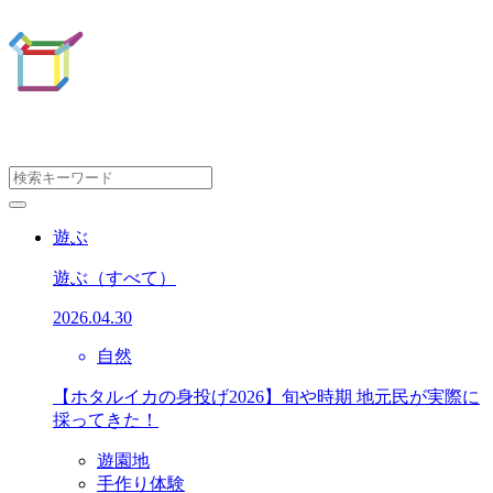
遊ぶ
遊ぶ
（すべて）
2026.04.30
自然
【ホタルイカの身投げ2026】旬や時期 地元民が実際に
採ってきた！
遊園地
手作り体験