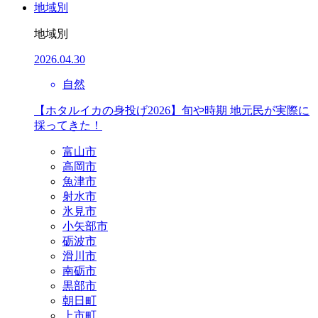
地域別
地域別
2026.04.30
自然
【ホタルイカの身投げ2026】旬や時期 地元民が実際に
採ってきた！
富山市
高岡市
魚津市
射水市
氷見市
小矢部市
砺波市
滑川市
南砺市
黒部市
朝日町
上市町