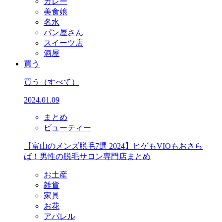
カレー
美食娘
名水
パン屋さん
スイーツ店
酒屋
買う
買う
（すべて）
2024.01.09
まとめ
ビューティー
【富山のメンズ脱毛7選 2024】ヒゲもVIOもおさら
ば！男性の脱毛サロン専門店まとめ
お土産
雑貨
家具
お花
アパレル