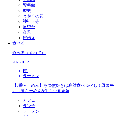
資料館
歴史
とやまの花
神社・寺
展望台
夜景
街歩き
食べる
食べる
（すべて）
2025.01.21
PR
ラーメン
【8番らーめん】もつ煮好きは絶対食べるべし！野菜牛
もつ煮らーめん&牛もつ煮唐麺
カフェ
ランチ
ラーメン