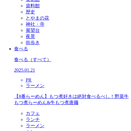
資料館
歴史
とやまの花
神社・寺
展望台
夜景
街歩き
食べる
食べる
（すべて）
2025.01.21
PR
ラーメン
【8番らーめん】もつ煮好きは絶対食べるべし！野菜牛
もつ煮らーめん&牛もつ煮唐麺
カフェ
ランチ
ラーメン