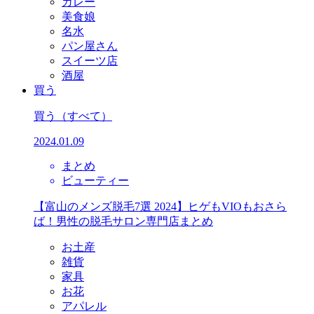
カレー
美食娘
名水
パン屋さん
スイーツ店
酒屋
買う
買う
（すべて）
2024.01.09
まとめ
ビューティー
【富山のメンズ脱毛7選 2024】ヒゲもVIOもおさら
ば！男性の脱毛サロン専門店まとめ
お土産
雑貨
家具
お花
アパレル