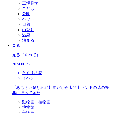
工場見学
こども
公園
ペット
自然
山登り
温泉
泊まる
見る
見る
（すべて）
2024.06.22
とやまの花
イベント
【あじさい祭り2024】雨だから太閤山ランドの花の祭
典に行ってきた
動物園・植物園
博物館
美術館