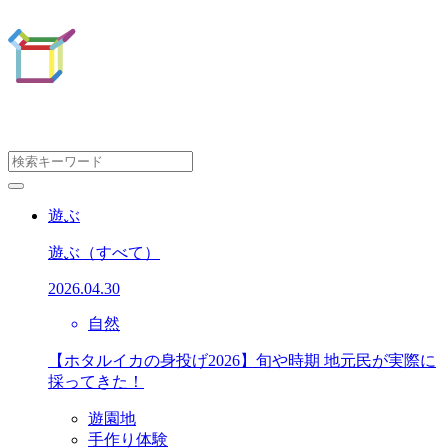
遊ぶ
遊ぶ
（すべて）
2026.04.30
自然
【ホタルイカの身投げ2026】旬や時期 地元民が実際に
採ってきた！
遊園地
手作り体験