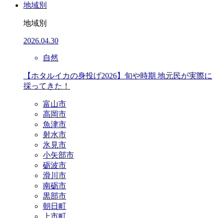
地域別
地域別
2026.04.30
自然
【ホタルイカの身投げ2026】旬や時期 地元民が実際に
採ってきた！
富山市
高岡市
魚津市
射水市
氷見市
小矢部市
砺波市
滑川市
南砺市
黒部市
朝日町
上市町