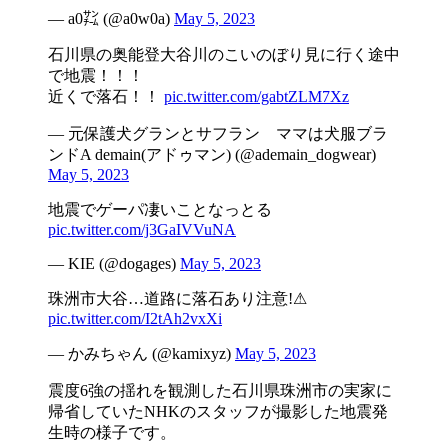
— a0㌠ (@a0w0a)
May 5, 2023
石川県の奥能登大谷川のこいのぼり見に行く途中
で地震！！！
近くで落石！！
pic.twitter.com/gabtZLM7Xz
— 元保護犬グランとサフラン ママは犬服ブラ
ンドA demain(アドゥマン) (@ademain_dogwear)
May 5, 2023
地震でゲーパ凄いことなっとる
pic.twitter.com/j3GaIVVuNA
— KIE (@dogages)
May 5, 2023
珠洲市大谷…道路に落石あり注意!⚠
pic.twitter.com/I2tAh2vxXi
— かみちゃん (@kamixyz)
May 5, 2023
震度6強の揺れを観測した石川県珠洲市の実家に
帰省していたNHKのスタッフが撮影した地震発
生時の様子です。