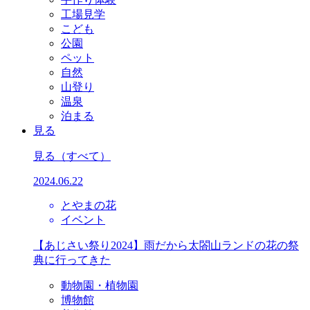
工場見学
こども
公園
ペット
自然
山登り
温泉
泊まる
見る
見る
（すべて）
2024.06.22
とやまの花
イベント
【あじさい祭り2024】雨だから太閤山ランドの花の祭
典に行ってきた
動物園・植物園
博物館