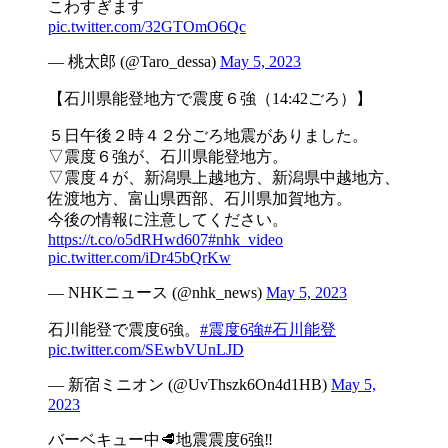
こわすぎます
pic.twitter.com/32GTOmO6Qc
— 桃太郎 (@Taro_dessa)
May 5, 2023
【石川県能登地方で震度６強（14:42ごろ）】
５日午後２時４２分ごろ地震がありました。
▽震度６強が、石川県能登地方。
▽震度４が、新潟県上越地方、新潟県中越地方、
佐渡地方、富山県西部、石川県加賀地方。
今後の情報に注意してください。
https://t.co/o5dRHwd607
#nhk_video
pic.twitter.com/iDr45bQrKw
— NHKニュース (@nhk_news)
May 5, 2023
石川能登で震度6強。
#震度6強
#石川能登
pic.twitter.com/SEwbVUnLJD
— 新宿ミニオン (@UvThszk6On4d1HB)
May 5,
2023
バーベキュー中🥩地震震度6強‼️