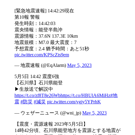
[緊急地震速報] 14:42:29現在
第10報 警報
発生時刻：14:42:03
震央情報：能登半島沖
震源情報：37.6N 137.3E 10km
地震規模：M7.0 最大震度：7
予想震度：2.4 猶予時間：あと51秒
pic.twitter.com/KPScZts9em
— 地震速報 (@EqAlarm)
May 5, 2023
5月5日 14:42 震度6強
【石川県】石川県能登
▶生放送で解説中
https://t.co/zf8T8e26Wb
https://t.co/HBUlA6MiHz
#地
震
#防災
#減災
pic.twitter.com/vgjy5YPrhK
— ウェザーニュース (@wni_jp)
May 5, 2023
【震度・震源速報 2023年5月5日】
14時42分頃、石川県能登地方を震源とする地震が