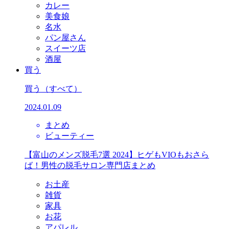
カレー
美食娘
名水
パン屋さん
スイーツ店
酒屋
買う
買う
（すべて）
2024.01.09
まとめ
ビューティー
【富山のメンズ脱毛7選 2024】ヒゲもVIOもおさら
ば！男性の脱毛サロン専門店まとめ
お土産
雑貨
家具
お花
アパレル