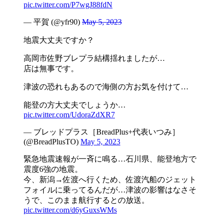
pic.twitter.com/P7wgJ88fdN
— 平賀 (@yfr90)
May 5, 2023
地震大丈夫ですか？
高岡市佐野ブレプラ結構揺れましたが…
店は無事です。
津波の恐れもあるので海側の方お気を付けて…
能登の方大丈夫でしょうか…
pic.twitter.com/UdoraZdXR7
— ブレッドプラス［BreadPlus+代表いつみ］
(@BreadPlusTO)
May 5, 2023
緊急地震速報が一斉に鳴る…石川県、能登地方で
震度6強の地震。
今、新潟→佐渡へ行くため、佐渡汽船のジェット
フォイルに乗ってるんだが…津波の影響はなさそ
うで、このまま航行するとの放送。
pic.twitter.com/d6yGuxsWMs