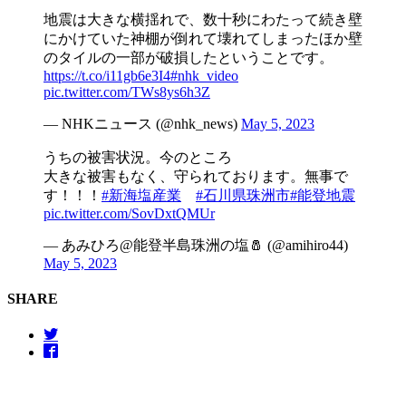
地震は大きな横揺れで、数十秒にわたって続き壁
にかけていた神棚が倒れて壊れてしまったほか壁
のタイルの一部が破損したということです。
https://t.co/i11gb6e3I4
#nhk_video
pic.twitter.com/TWs8ys6h3Z
— NHKニュース (@nhk_news)
May 5, 2023
うちの被害状況。今のところ
大きな被害もなく、守られております。無事で
す！！！
#新海塩産業
#石川県珠洲市
#能登地震
pic.twitter.com/SovDxtQMUr
— あみひろ@能登半島珠洲の塩🧂 (@amihiro44)
May 5, 2023
SHARE