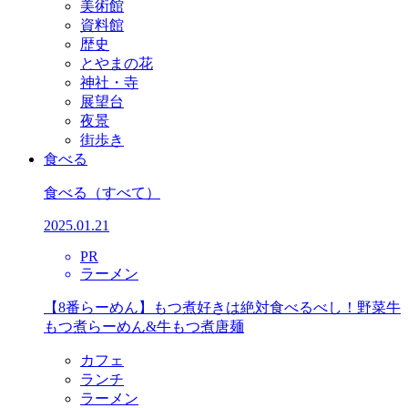
美術館
資料館
歴史
とやまの花
神社・寺
展望台
夜景
街歩き
食べる
食べる
（すべて）
2025.01.21
PR
ラーメン
【8番らーめん】もつ煮好きは絶対食べるべし！野菜牛
もつ煮らーめん&牛もつ煮唐麺
カフェ
ランチ
ラーメン