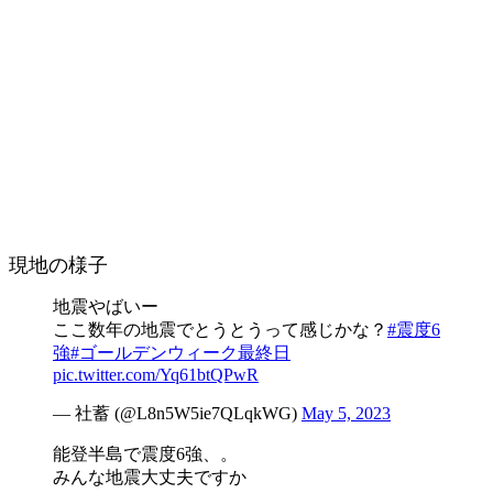
現地の様子
地震やばいー
ここ数年の地震でとうとうって感じかな？
#震度6
強
#ゴールデンウィーク最終日
pic.twitter.com/Yq61btQPwR
— 社蓄 (@L8n5W5ie7QLqkWG)
May 5, 2023
能登半島で震度6強、。
みんな地震大丈夫ですか