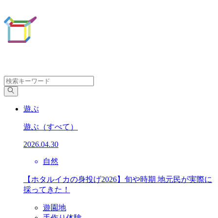
遊ぶ
遊ぶ
（すべて）
2026.04.30
自然
【ホタルイカの身投げ2026】旬や時期 地元民が実際に
採ってきた！
遊園地
手作り体験