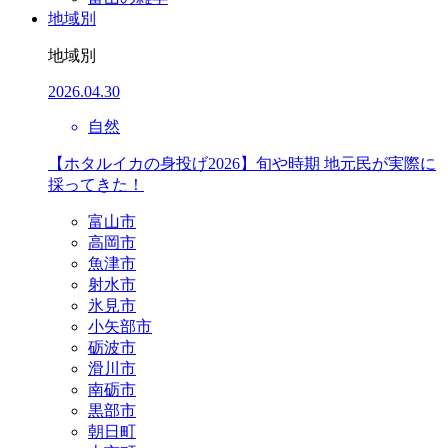
地域別
地域別
2026.04.30
自然
【ホタルイカの身投げ2026】旬や時期 地元民が実際に
採ってきた！
富山市
高岡市
魚津市
射水市
氷見市
小矢部市
砺波市
滑川市
南砺市
黒部市
朝日町