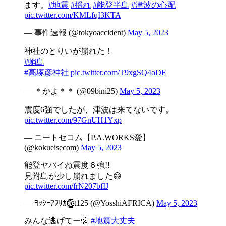
ます。
#地震
#揺れ
#能登半島
#津波の心配
pic.twitter.com/KMLfqI3KTA
— 事件速報 (@tokyoaccident)
May 5, 2023
神社のとりいが崩れた！
#蛸島
#高塚彦神社
pic.twitter.com/T9xgSQ4oDF
— ＊かよ＊＊ (@09bini25)
May 5, 2023
震度6強でしたが、津波は来てないです。
pic.twitter.com/97GnUH1Yxp
— ニートセコム【P.A.WORKS愛】
(@kokueisecom)
May 5, 2023
能登ヤバイね震度６強!!
見附島が少し崩れました😅
pic.twitter.com/frN207bfIJ
— ﾖｯｼｰｱﾌﾘｶ0҈҉̳̳̳̳̳̳̳̳̳̳̳̳̳̳̳̳̳̳̳̳̿̿̿̿̿̿̿̿̿̿̿̿̿ct125 (@YosshiAFRICA)
May 5, 2023
みんな逃げてー💦
#地震大丈夫