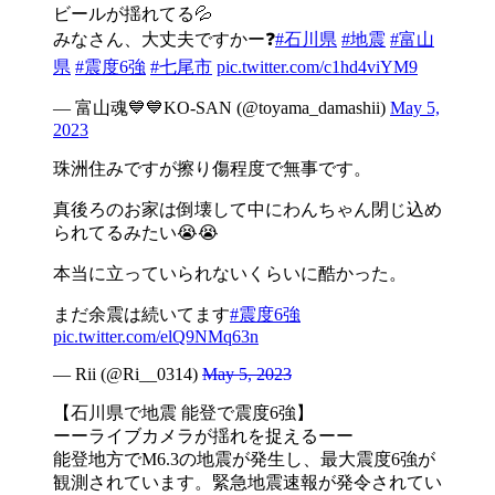
ビールが揺れてる💦
みなさん、大丈夫ですかー❓
#石川県
#地震
#富山
県
#震度6強
#七尾市
pic.twitter.com/c1hd4viYM9
— 富山魂💙💙KO-SAN (@toyama_damashii)
May 5,
2023
珠洲住みですが擦り傷程度で無事です。
真後ろのお家は倒壊して中にわんちゃん閉じ込め
られてるみたい😭😭
本当に立っていられないくらいに酷かった。
まだ余震は続いてます
#震度6強
pic.twitter.com/elQ9NMq63n
— Rii (@Ri__0314)
May 5, 2023
【石川県で地震 能登で震度6強】
ーーライブカメラが揺れを捉えるーー
能登地方でM6.3の地震が発生し、最大震度6強が
観測されています。緊急地震速報が発令されてい