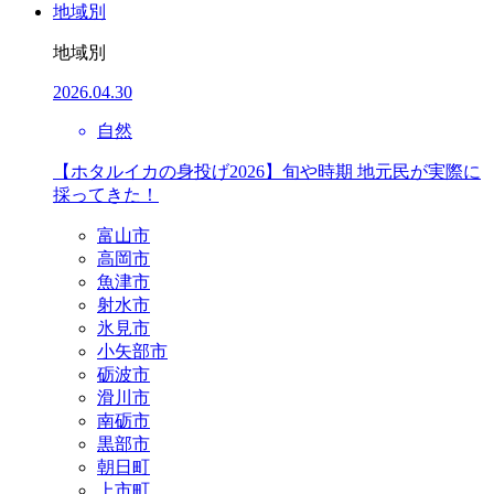
地域別
地域別
2026.04.30
自然
【ホタルイカの身投げ2026】旬や時期 地元民が実際に
採ってきた！
富山市
高岡市
魚津市
射水市
氷見市
小矢部市
砺波市
滑川市
南砺市
黒部市
朝日町
上市町