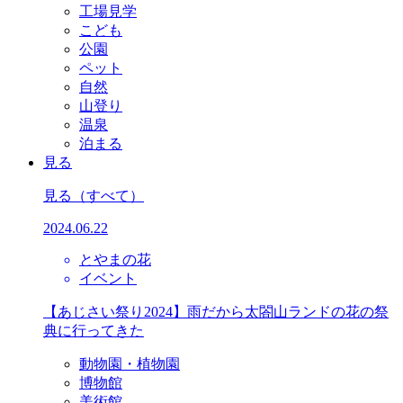
工場見学
こども
公園
ペット
自然
山登り
温泉
泊まる
見る
見る
（すべて）
2024.06.22
とやまの花
イベント
【あじさい祭り2024】雨だから太閤山ランドの花の祭
典に行ってきた
動物園・植物園
博物館
美術館