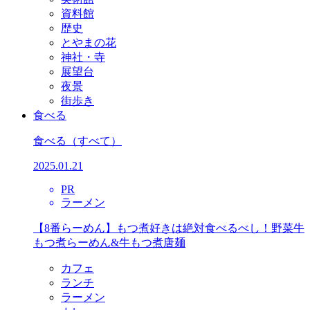
資料館
歴史
とやまの花
神社・寺
展望台
夜景
街歩き
食べる
食べる
（すべて）
2025.01.21
PR
ラーメン
【8番らーめん】もつ煮好きは絶対食べるべし！野菜牛
もつ煮らーめん&牛もつ煮唐麺
カフェ
ランチ
ラーメン