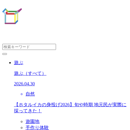
遊ぶ
遊ぶ
（すべて）
2026.04.30
自然
【ホタルイカの身投げ2026】旬や時期 地元民が実際に
採ってきた！
遊園地
手作り体験