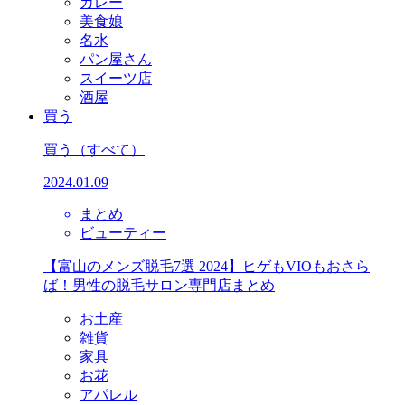
カレー
美食娘
名水
パン屋さん
スイーツ店
酒屋
買う
買う
（すべて）
2024.01.09
まとめ
ビューティー
【富山のメンズ脱毛7選 2024】ヒゲもVIOもおさら
ば！男性の脱毛サロン専門店まとめ
お土産
雑貨
家具
お花
アパレル