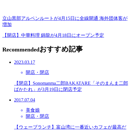
立山黒部アルペンルートが4月15日に全線開通 海外団体客が
増加
【開店】中華料理 錦龍が4月18日にオープン予定
おすすめ記事
Recommended
2023.03.17
開店・閉店
【閉店】Sonomanma二郎BAKATARE「そのまんま二郎
ばかたれ」が3月19日に閉店予定
2017.07.04
美食娘
開店・閉店
【ウェーブランチ】富山湾に一番近いカフェが最高だ