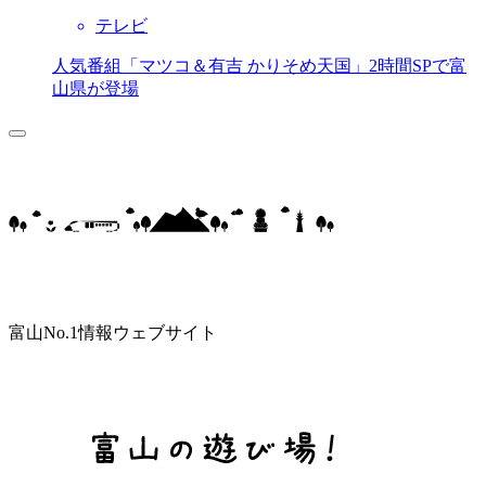
テレビ
人気番組「マツコ＆有吉 かりそめ天国」2時間SPで富
山県が登場
富山No.1情報ウェブサイト