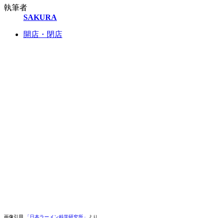
執筆者
SAKURA
開店・閉店
画像引用
「日本ラーメン科学研究所」
より