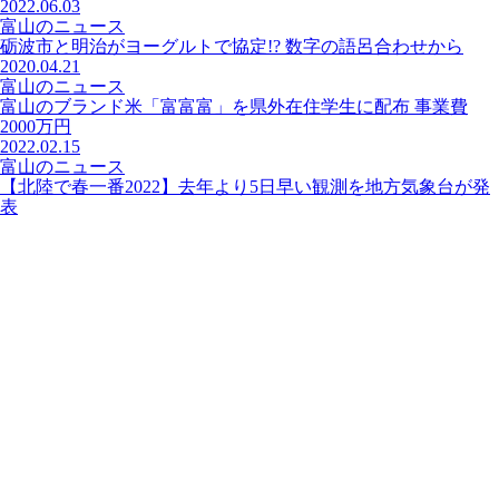
2022.06.03
富山のニュース
砺波市と明治がヨーグルトで協定!? 数字の語呂合わせから
2020.04.21
富山のニュース
富山のブランド米「富富富」を県外在住学生に配布 事業費
2000万円
2022.02.15
富山のニュース
【北陸で春一番2022】去年より5日早い観測を地方気象台が発
表