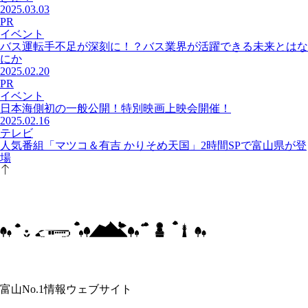
2025.03.03
PR
イベント
バス運転手不足が深刻に！？バス業界が活躍できる未来とはな
にか
2025.02.20
PR
イベント
日本海側初の一般公開！特別映画上映会開催！
2025.02.16
テレビ
人気番組「マツコ＆有吉 かりそめ天国」2時間SPで富山県が登
場
富山No.1情報ウェブサイト