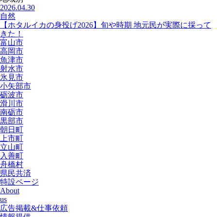
2026.04.30
自然
【ホタルイカの身投げ2026】旬や時期 地元民が実際に採って
きた！
富山市
高岡市
魚津市
射水市
氷見市
小矢部市
砺波市
滑川市
南砺市
黒部市
朝日町
上市町
立山町
入善町
舟橋村
県民共済
特設ページ
About
us
広告掲載&仕事依頼
情報提供