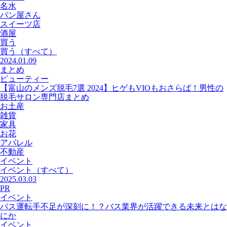
名水
パン屋さん
スイーツ店
酒屋
買う
買う
（すべて）
2024.01.09
まとめ
ビューティー
【富山のメンズ脱毛7選 2024】ヒゲもVIOもおさらば！男性の
脱毛サロン専門店まとめ
お土産
雑貨
家具
お花
アパレル
不動産
イベント
イベント
（すべて）
2025.03.03
PR
イベント
バス運転手不足が深刻に！？バス業界が活躍できる未来とはな
にか
イベント