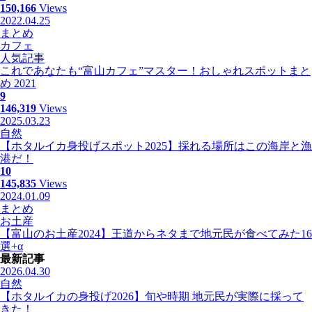
150,166
Views
2022.04.25
まとめ
カフェ
人気記事
これであなたも“富山カフェ”マスター！おしゃれスポットまと
め 2021
9
146,319
Views
2025.03.23
自然
【ホタルイカ身投げスポット2025】採れる場所はこの海岸と漁
港だ！
10
145,835
Views
2024.01.09
まとめ
お土産
【富山のお土産2024】王道からネタまで地元民が食べてみた16
選+α
最新記事
2026.04.30
自然
【ホタルイカの身投げ2026】旬や時期 地元民が実際に採って
きた！