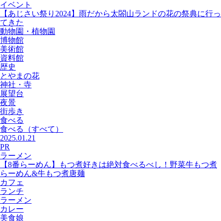
イベント
【あじさい祭り2024】雨だから太閤山ランドの花の祭典に行っ
てきた
動物園・植物園
博物館
美術館
資料館
歴史
とやまの花
神社・寺
展望台
夜景
街歩き
食べる
食べる
（すべて）
2025.01.21
PR
ラーメン
【8番らーめん】もつ煮好きは絶対食べるべし！野菜牛もつ煮
らーめん&牛もつ煮唐麺
カフェ
ランチ
ラーメン
カレー
美食娘