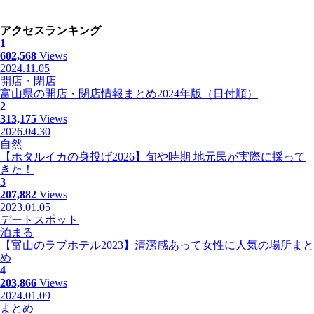
アクセスランキング
1
602,568
Views
2024.11.05
開店・閉店
富山県の開店・閉店情報まとめ2024年版（日付順）
2
313,175
Views
2026.04.30
自然
【ホタルイカの身投げ2026】旬や時期 地元民が実際に採って
きた！
3
207,882
Views
2023.01.05
デートスポット
泊まる
【富山のラブホテル2023】清潔感あって女性に人気の場所まと
め
4
203,866
Views
2024.01.09
まとめ