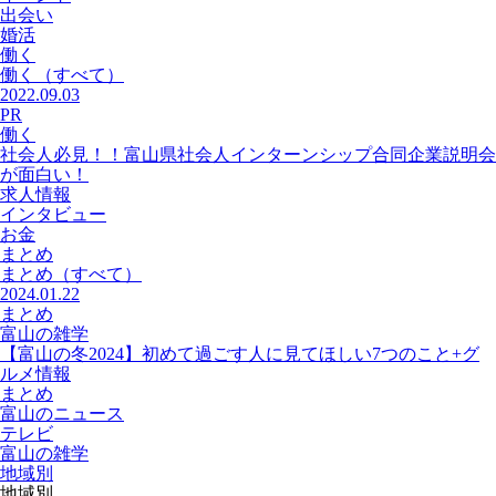
出会い
婚活
働く
働く
（すべて）
2022.09.03
PR
働く
社会人必見！！富山県社会人インターンシップ合同企業説明会
が面白い！
求人情報
インタビュー
お金
まとめ
まとめ
（すべて）
2024.01.22
まとめ
富山の雑学
【富山の冬2024】初めて過ごす人に見てほしい7つのこと+グ
ルメ情報
まとめ
富山のニュース
テレビ
富山の雑学
地域別
地域別