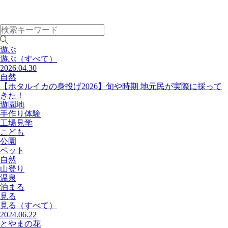
遊ぶ
遊ぶ
（すべて）
2026.04.30
自然
【ホタルイカの身投げ2026】旬や時期 地元民が実際に採って
きた！
遊園地
手作り体験
工場見学
こども
公園
ペット
自然
山登り
温泉
泊まる
見る
見る
（すべて）
2024.06.22
とやまの花