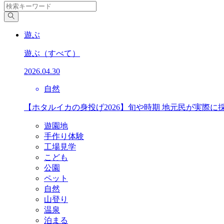
遊ぶ
遊ぶ
（すべて）
2026.04.30
自然
【ホタルイカの身投げ2026】旬や時期 地元民が実際に
遊園地
手作り体験
工場見学
こども
公園
ペット
自然
山登り
温泉
泊まる