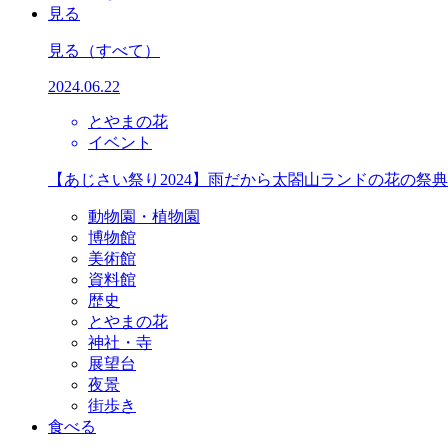
見る
見る
（すべて）
2024.06.22
とやまの花
イベント
【あじさい祭り2024】雨だから太閤山ランドの花の祭
動物園・植物園
博物館
美術館
資料館
歴史
とやまの花
神社・寺
展望台
夜景
街歩き
食べる