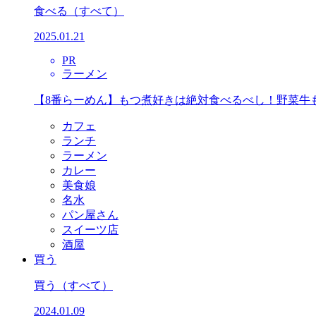
食べる
（すべて）
2025.01.21
PR
ラーメン
【8番らーめん】もつ煮好きは絶対食べるべし！野菜牛
カフェ
ランチ
ラーメン
カレー
美食娘
名水
パン屋さん
スイーツ店
酒屋
買う
買う
（すべて）
2024.01.09