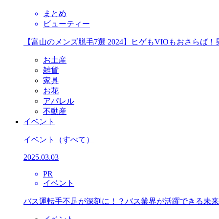
まとめ
ビューティー
【富山のメンズ脱毛7選 2024】ヒゲもVIOもおさら
お土産
雑貨
家具
お花
アパレル
不動産
イベント
イベント
（すべて）
2025.03.03
PR
イベント
バス運転手不足が深刻に！？バス業界が活躍できる未来