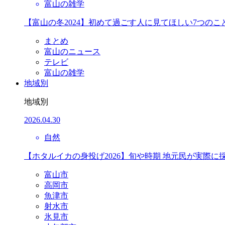
富山の雑学
【富山の冬2024】初めて過ごす人に見てほしい7つのこ
まとめ
富山のニュース
テレビ
富山の雑学
地域別
地域別
2026.04.30
自然
【ホタルイカの身投げ2026】旬や時期 地元民が実際に
富山市
高岡市
魚津市
射水市
氷見市