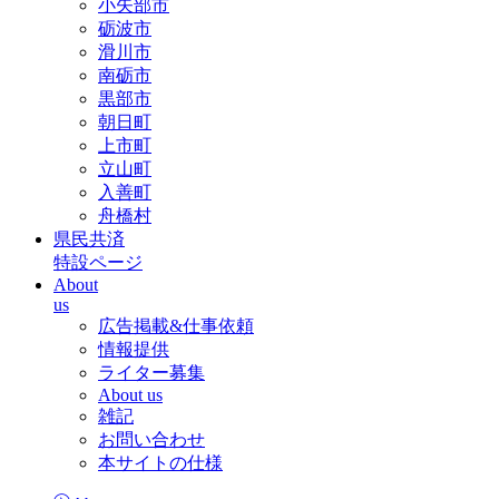
小矢部市
砺波市
滑川市
南砺市
黒部市
朝日町
上市町
立山町
入善町
舟橋村
県民共済
特設ページ
About
us
広告掲載&仕事依頼
情報提供
ライター募集
About us
雑記
お問い合わせ
本サイトの仕様