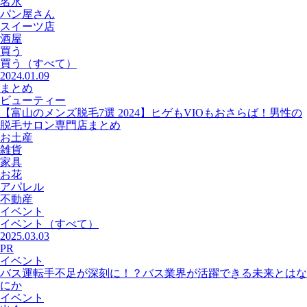
名水
パン屋さん
スイーツ店
酒屋
買う
買う
（すべて）
2024.01.09
まとめ
ビューティー
【富山のメンズ脱毛7選 2024】ヒゲもVIOもおさらば！男性の
脱毛サロン専門店まとめ
お土産
雑貨
家具
お花
アパレル
不動産
イベント
イベント
（すべて）
2025.03.03
PR
イベント
バス運転手不足が深刻に！？バス業界が活躍できる未来とはな
にか
イベント