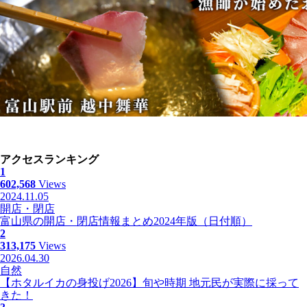
アクセスランキング
1
602,568
Views
2024.11.05
開店・閉店
富山県の開店・閉店情報まとめ2024年版（日付順）
2
313,175
Views
2026.04.30
自然
【ホタルイカの身投げ2026】旬や時期 地元民が実際に採って
きた！