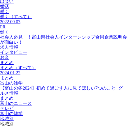
出会い
婚活
働く
働く
（すべて）
2022.09.03
PR
働く
社会人必見！！富山県社会人インターンシップ合同企業説明会
が面白い！
求人情報
インタビュー
お金
まとめ
まとめ
（すべて）
2024.01.22
まとめ
富山の雑学
【富山の冬2024】初めて過ごす人に見てほしい7つのこと+グ
ルメ情報
まとめ
富山のニュース
テレビ
富山の雑学
地域別
地域別