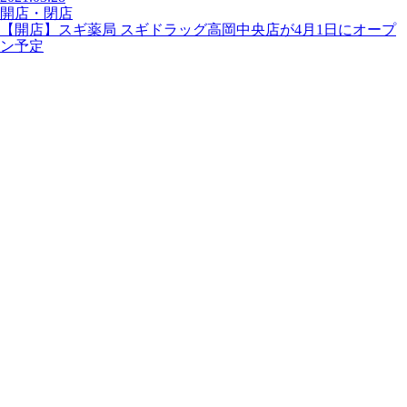
開店・閉店
【開店】スギ薬局 スギドラッグ高岡中央店が4月1日にオープ
ン予定