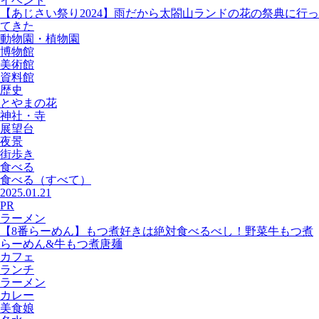
イベント
【あじさい祭り2024】雨だから太閤山ランドの花の祭典に行っ
てきた
動物園・植物園
博物館
美術館
資料館
歴史
とやまの花
神社・寺
展望台
夜景
街歩き
食べる
食べる
（すべて）
2025.01.21
PR
ラーメン
【8番らーめん】もつ煮好きは絶対食べるべし！野菜牛もつ煮
らーめん&牛もつ煮唐麺
カフェ
ランチ
ラーメン
カレー
美食娘