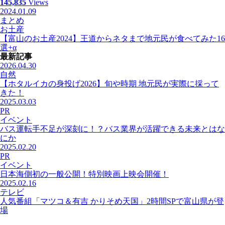
145,835
Views
2024.01.09
まとめ
お土産
【富山のお土産2024】王道からネタまで地元民が食べてみた16
選+α
最新記事
2026.04.30
自然
【ホタルイカの身投げ2026】旬や時期 地元民が実際に採って
きた！
2025.03.03
PR
イベント
バス運転手不足が深刻に！？バス業界が活躍できる未来とはな
にか
2025.02.20
PR
イベント
日本海側初の一般公開！特別映画上映会開催！
2025.02.16
テレビ
人気番組「マツコ＆有吉 かりそめ天国」2時間SPで富山県が登
場