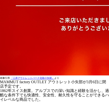
画像引用
「三井アウトレットパーク北陸小矢部」
より
MAMMUT factory OUTLET アウトレット小矢部が3月6日に閉
店予定です。
1862年スイス創業。アルプスでの深い知識と経験を活かし、過
酷な条件下でも快適性、安全性、耐久性を守ることができるハ
イレベルな商品でした。