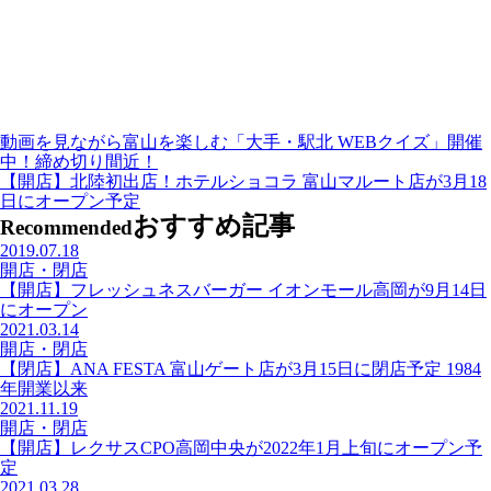
動画を見ながら富山を楽しむ「大手・駅北 WEBクイズ」開催
中！締め切り間近！
【開店】北陸初出店！ホテルショコラ 富山マルート店が3月18
日にオープン予定
おすすめ記事
Recommended
2019.07.18
開店・閉店
【開店】フレッシュネスバーガー イオンモール高岡が9月14日
にオープン
2021.03.14
開店・閉店
【閉店】ANA FESTA 富山ゲート店が3月15日に閉店予定 1984
年開業以来
2021.11.19
開店・閉店
【開店】レクサスCPO高岡中央が2022年1月上旬にオープン予
定
2021.03.28