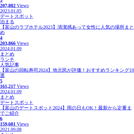
3
207,882
Views
2023.01.05
デートスポット
泊まる
【富山のラブホテル2023】清潔感あって女性に人気の場所まと
め
4
203,866
Views
2024.01.09
まとめ
ランチ
人気記事
【富山の回転寿司2024】地元民が評価！おすすめランキング10
選
5
161,217
Views
2024.01.09
まとめ
デートスポット
【富山のデートスポット2024】雨の日もOK！最新から定番ま
でご紹介
6
159,681
Views
2021.09.08