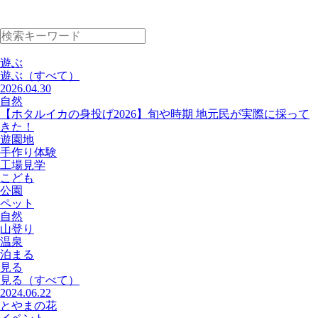
遊ぶ
遊ぶ
（すべて）
2026.04.30
自然
【ホタルイカの身投げ2026】旬や時期 地元民が実際に採って
きた！
遊園地
手作り体験
工場見学
こども
公園
ペット
自然
山登り
温泉
泊まる
見る
見る
（すべて）
2024.06.22
とやまの花