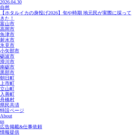
2026.04.30
自然
【ホタルイカの身投げ2026】旬や時期 地元民が実際に採って
きた！
富山市
高岡市
魚津市
射水市
氷見市
小矢部市
砺波市
滑川市
南砺市
黒部市
朝日町
上市町
立山町
入善町
舟橋村
県民共済
特設ページ
About
us
広告掲載&仕事依頼
情報提供