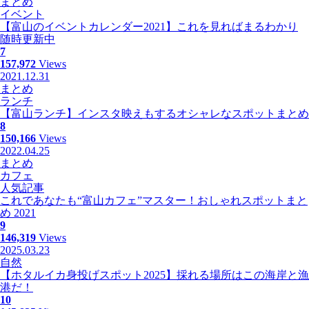
まとめ
イベント
【富山のイベントカレンダー2021】これを見ればまるわかり
随時更新中
7
157,972
Views
2021.12.31
まとめ
ランチ
【富山ランチ】インスタ映えもするオシャレなスポットまとめ
8
150,166
Views
2022.04.25
まとめ
カフェ
人気記事
これであなたも“富山カフェ”マスター！おしゃれスポットまと
め 2021
9
146,319
Views
2025.03.23
自然
【ホタルイカ身投げスポット2025】採れる場所はこの海岸と漁
港だ！
10