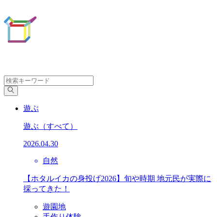
遊ぶ
遊ぶ
（すべて）
2026.04.30
自然
【ホタルイカの身投げ2026】旬や時期 地元民が実際に
採ってきた！
遊園地
手作り体験