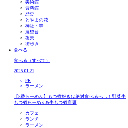
美術館
資料館
歴史
とやまの花
神社・寺
展望台
夜景
街歩き
食べる
食べる
（すべて）
2025.01.21
PR
ラーメン
【8番らーめん】もつ煮好きは絶対食べるべし！野菜牛
もつ煮らーめん&牛もつ煮唐麺
カフェ
ランチ
ラーメン