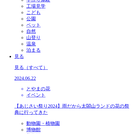
工場見学
こども
公園
ペット
自然
山登り
温泉
泊まる
見る
見る
（すべて）
2024.06.22
とやまの花
イベント
【あじさい祭り2024】雨だから太閤山ランドの花の祭
典に行ってきた
動物園・植物園
博物館