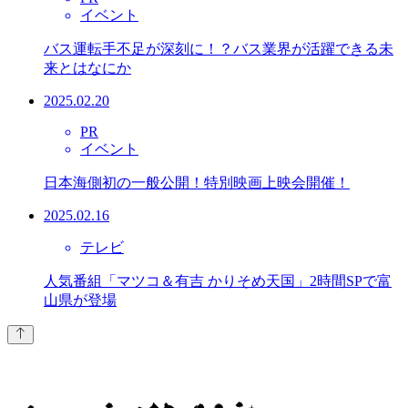
イベント
バス運転手不足が深刻に！？バス業界が活躍できる未
来とはなにか
2025.02.20
PR
イベント
日本海側初の一般公開！特別映画上映会開催！
2025.02.16
テレビ
人気番組「マツコ＆有吉 かりそめ天国」2時間SPで富
山県が登場