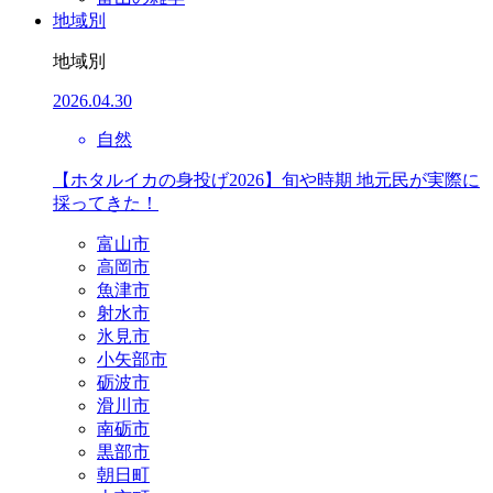
地域別
地域別
2026.04.30
自然
【ホタルイカの身投げ2026】旬や時期 地元民が実際に
採ってきた！
富山市
高岡市
魚津市
射水市
氷見市
小矢部市
砺波市
滑川市
南砺市
黒部市
朝日町