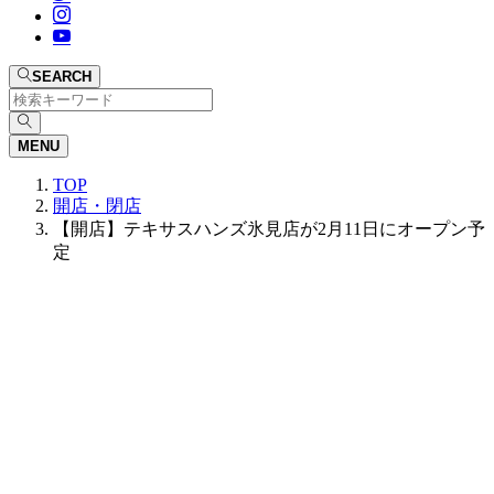
SEARCH
MENU
TOP
開店・閉店
【開店】テキサスハンズ氷見店が2月11日にオープン予
定