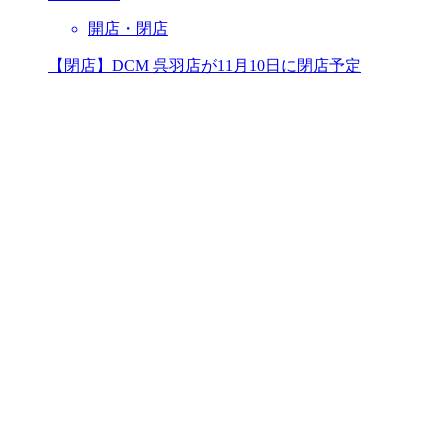
開店・閉店
【閉店】DCM 呉羽店が11月10日に閉店予定