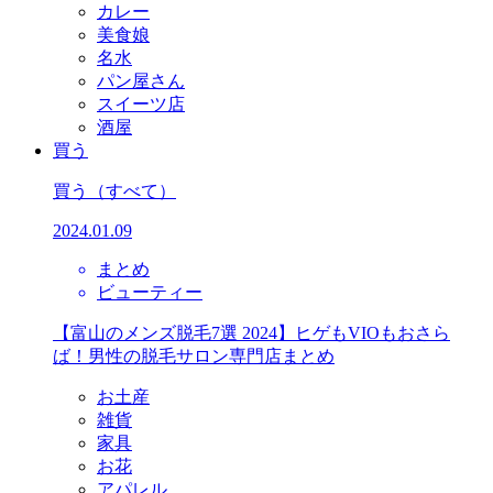
カレー
美食娘
名水
パン屋さん
スイーツ店
酒屋
買う
買う
（すべて）
2024.01.09
まとめ
ビューティー
【富山のメンズ脱毛7選 2024】ヒゲもVIOもおさら
ば！男性の脱毛サロン専門店まとめ
お土産
雑貨
家具
お花
アパレル