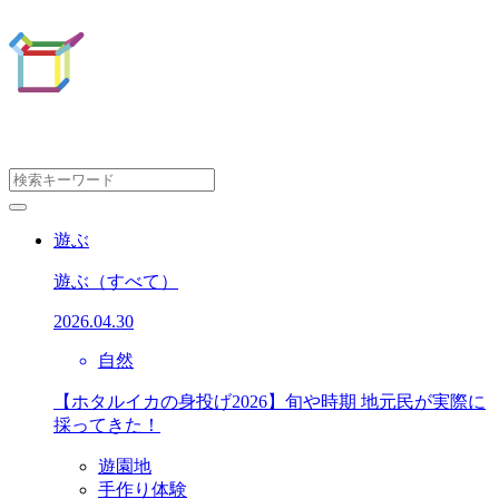
遊ぶ
遊ぶ
（すべて）
2026.04.30
自然
【ホタルイカの身投げ2026】旬や時期 地元民が実際に
採ってきた！
遊園地
手作り体験