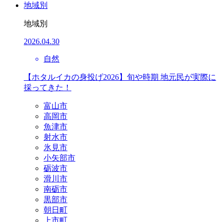
地域別
地域別
2026.04.30
自然
【ホタルイカの身投げ2026】旬や時期 地元民が実際に
採ってきた！
富山市
高岡市
魚津市
射水市
氷見市
小矢部市
砺波市
滑川市
南砺市
黒部市
朝日町
上市町