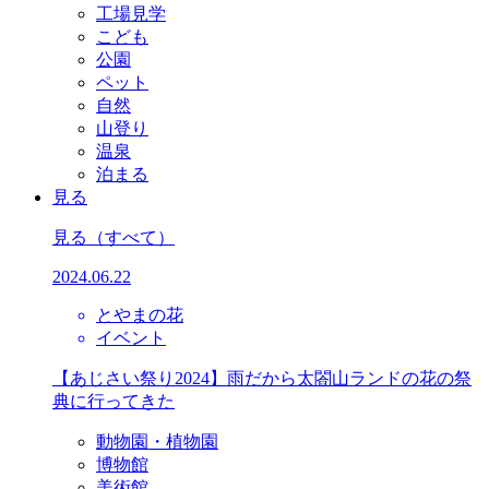
工場見学
こども
公園
ペット
自然
山登り
温泉
泊まる
見る
見る
（すべて）
2024.06.22
とやまの花
イベント
【あじさい祭り2024】雨だから太閤山ランドの花の祭
典に行ってきた
動物園・植物園
博物館
美術館