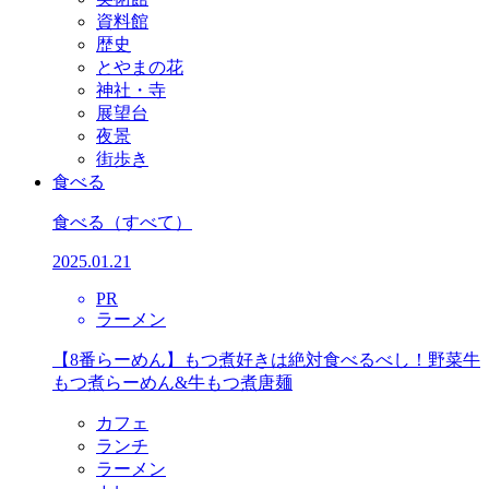
資料館
歴史
とやまの花
神社・寺
展望台
夜景
街歩き
食べる
食べる
（すべて）
2025.01.21
PR
ラーメン
【8番らーめん】もつ煮好きは絶対食べるべし！野菜牛
もつ煮らーめん&牛もつ煮唐麺
カフェ
ランチ
ラーメン