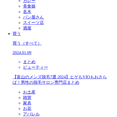
カレー
美食娘
名水
パン屋さん
スイーツ店
酒屋
買う
買う
（すべて）
2024.01.09
まとめ
ビューティー
【富山のメンズ脱毛7選 2024】ヒゲもVIOもおさら
ば！男性の脱毛サロン専門店まとめ
お土産
雑貨
家具
お花
アパレル