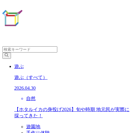
遊ぶ
遊ぶ
（すべて）
2026.04.30
自然
【ホタルイカの身投げ2026】旬や時期 地元民が実際に
採ってきた！
遊園地
手作り体験