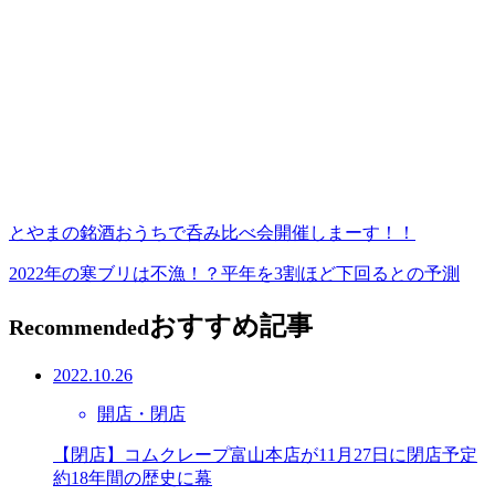
とやまの銘酒おうちで呑み比べ会開催しまーす！！
2022年の寒ブリは不漁！？平年を3割ほど下回るとの予測
おすすめ記事
Recommended
2022.10.26
開店・閉店
【閉店】コムクレープ富山本店が11月27日に閉店予定
約18年間の歴史に幕