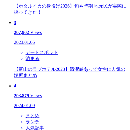
【ホタルイカの身投げ2026】旬や時期 地元民が実際に
採ってきた！
3
207,902
Views
2023.01.05
デートスポット
泊まる
【富山のラブホテル2023】清潔感あって女性に人気の
場所まとめ
4
203,879
Views
2024.01.09
まとめ
ランチ
人気記事