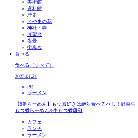
美術館
資料館
歴史
とやまの花
神社・寺
展望台
夜景
街歩き
食べる
食べる
（すべて）
2025.01.21
PR
ラーメン
【8番らーめん】もつ煮好きは絶対食べるべし！野菜牛
もつ煮らーめん&牛もつ煮唐麺
カフェ
ランチ
ラーメン