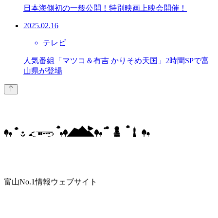
日本海側初の一般公開！特別映画上映会開催！
2025.02.16
テレビ
人気番組「マツコ＆有吉 かりそめ天国」2時間SPで富
山県が登場
富山No.1情報ウェブサイト