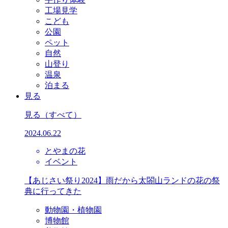
工場見学
こども
公園
ペット
自然
山登り
温泉
泊まる
見る
見る
（すべて）
2024.06.22
とやまの花
イベント
【あじさい祭り2024】雨だから太閤山ランドの花の祭
典に行ってきた
動物園・植物園
博物館