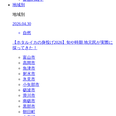
地域別
地域別
2026.04.30
自然
【ホタルイカの身投げ2026】旬や時期 地元民が実際に
採ってきた！
富山市
高岡市
魚津市
射水市
氷見市
小矢部市
砺波市
滑川市
南砺市
黒部市
朝日町