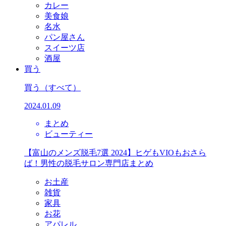
カレー
美食娘
名水
パン屋さん
スイーツ店
酒屋
買う
買う
（すべて）
2024.01.09
まとめ
ビューティー
【富山のメンズ脱毛7選 2024】ヒゲもVIOもおさら
ば！男性の脱毛サロン専門店まとめ
お土産
雑貨
家具
お花
アパレル