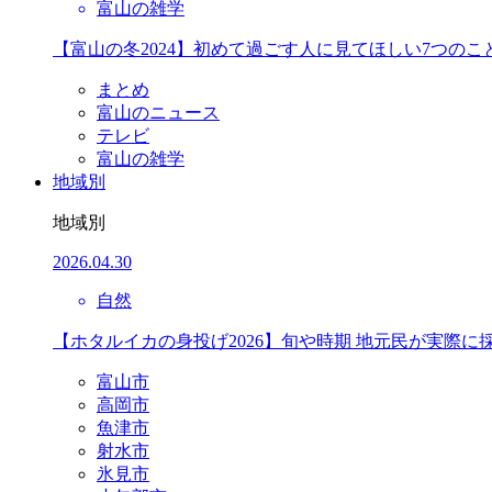
富山の雑学
【富山の冬2024】初めて過ごす人に見てほしい7つのこ
まとめ
富山のニュース
テレビ
富山の雑学
地域別
地域別
2026.04.30
自然
【ホタルイカの身投げ2026】旬や時期 地元民が実際に
富山市
高岡市
魚津市
射水市
氷見市