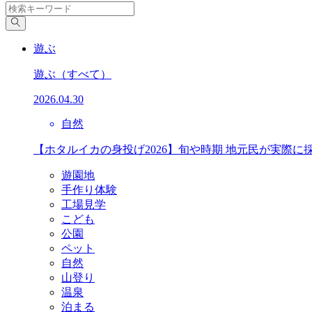
遊ぶ
遊ぶ
（すべて）
2026.04.30
自然
【ホタルイカの身投げ2026】旬や時期 地元民が実際に
遊園地
手作り体験
工場見学
こども
公園
ペット
自然
山登り
温泉
泊まる