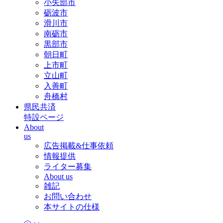
小矢部市
砺波市
滑川市
南砺市
黒部市
朝日町
上市町
立山町
入善町
舟橋村
県民共済
特設ページ
About
us
広告掲載&仕事依頼
情報提供
ライター募集
About us
雑記
お問い合わせ
本サイトの仕様