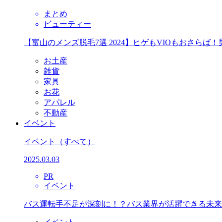
まとめ
ビューティー
【富山のメンズ脱毛7選 2024】ヒゲもVIOもおさら
お土産
雑貨
家具
お花
アパレル
不動産
イベント
イベント
（すべて）
2025.03.03
PR
イベント
バス運転手不足が深刻に！？バス業界が活躍できる未来