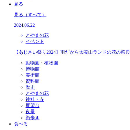
見る
見る
（すべて）
2024.06.22
とやまの花
イベント
【あじさい祭り2024】雨だから太閤山ランドの花の祭
動物園・植物園
博物館
美術館
資料館
歴史
とやまの花
神社・寺
展望台
夜景
街歩き
食べる