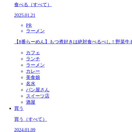
食べる
（すべて）
2025.01.21
PR
ラーメン
【8番らーめん】もつ煮好きは絶対食べるべし！野菜牛
カフェ
ランチ
ラーメン
カレー
美食娘
名水
パン屋さん
スイーツ店
酒屋
買う
買う
（すべて）
2024.01.09