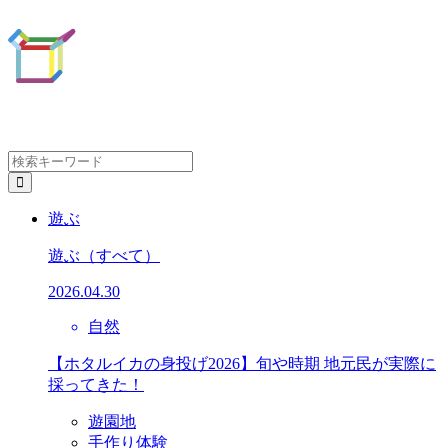
遊ぶ
遊ぶ
（すべて）
2026.04.30
自然
【ホタルイカの身投げ2026】旬や時期 地元民が実際に
採ってきた！
遊園地
手作り体験