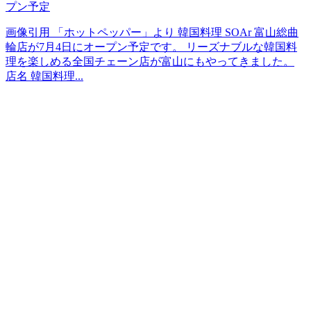
プン予定
画像引用 「ホットペッパー」より 韓国料理 SOAr 富山総曲
輪店が7月4日にオープン予定です。 リーズナブルな韓国料
理を楽しめる全国チェーン店が富山にもやってきました。
店名 韓国料理...