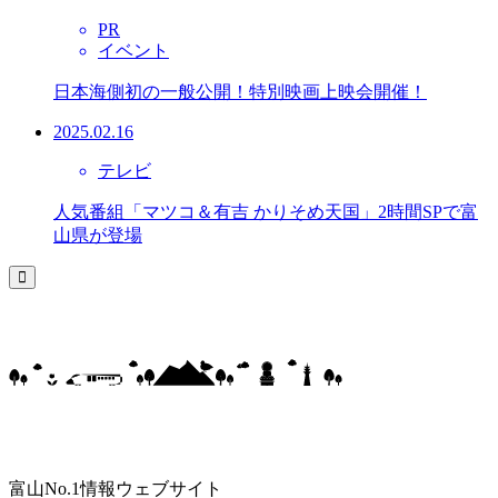
PR
イベント
日本海側初の一般公開！特別映画上映会開催！
2025.02.16
テレビ
人気番組「マツコ＆有吉 かりそめ天国」2時間SPで富
山県が登場
富山No.1情報ウェブサイト