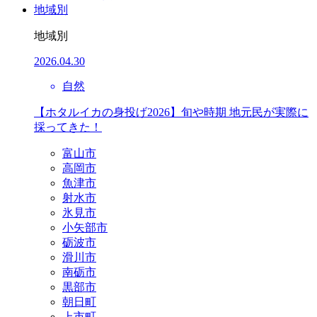
地域別
地域別
2026.04.30
自然
【ホタルイカの身投げ2026】旬や時期 地元民が実際に
採ってきた！
富山市
高岡市
魚津市
射水市
氷見市
小矢部市
砺波市
滑川市
南砺市
黒部市
朝日町
上市町