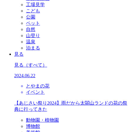
工場見学
こども
公園
ペット
自然
山登り
温泉
泊まる
見る
見る
（すべて）
2024.06.22
とやまの花
イベント
【あじさい祭り2024】雨だから太閤山ランドの花の祭
典に行ってきた
動物園・植物園
博物館