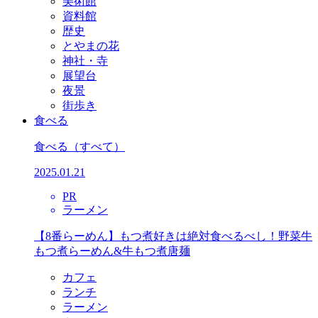
美術館
資料館
歴史
とやまの花
神社・寺
展望台
夜景
街歩き
食べる
食べる
（すべて）
2025.01.21
PR
ラーメン
【8番らーめん】もつ煮好きは絶対食べるべし！野菜牛
もつ煮らーめん&牛もつ煮唐麺
カフェ
ランチ
ラーメン