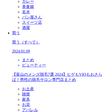
カレー
美食娘
名水
パン屋さん
スイーツ店
酒屋
買う
買う
（すべて）
2024.01.09
まとめ
ビューティー
【富山のメンズ脱毛7選 2024】ヒゲもVIOもおさら
ば！男性の脱毛サロン専門店まとめ
お土産
雑貨
家具
お花
アパレル