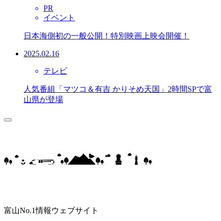
PR
イベント
日本海側初の一般公開！特別映画上映会開催！
2025.02.16
テレビ
人気番組「マツコ＆有吉 かりそめ天国」2時間SPで富
山県が登場
富山No.1情報ウェブサイト