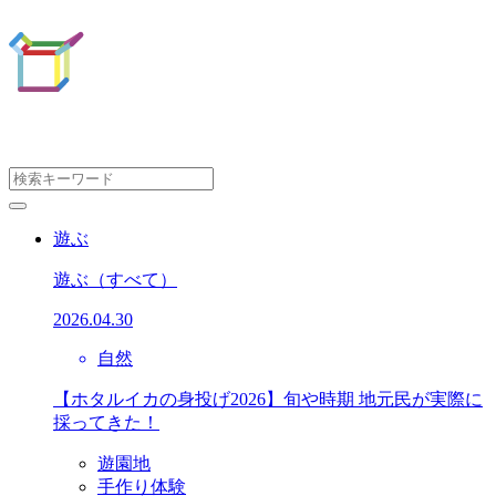
遊ぶ
遊ぶ
（すべて）
2026.04.30
自然
【ホタルイカの身投げ2026】旬や時期 地元民が実際に
採ってきた！
遊園地
手作り体験