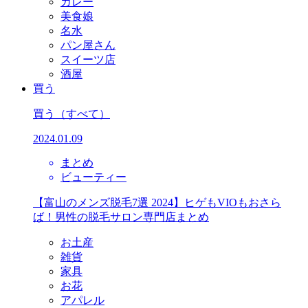
カレー
美食娘
名水
パン屋さん
スイーツ店
酒屋
買う
買う
（すべて）
2024.01.09
まとめ
ビューティー
【富山のメンズ脱毛7選 2024】ヒゲもVIOもおさら
ば！男性の脱毛サロン専門店まとめ
お土産
雑貨
家具
お花
アパレル