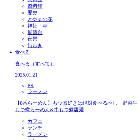
資料館
歴史
とやまの花
神社・寺
展望台
夜景
街歩き
食べる
食べる
（すべて）
2025.01.21
PR
ラーメン
【8番らーめん】もつ煮好きは絶対食べるべし！野菜牛
もつ煮らーめん&牛もつ煮唐麺
カフェ
ランチ
ラーメン