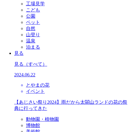
工場見学
こども
公園
ペット
自然
山登り
温泉
泊まる
見る
見る
（すべて）
2024.06.22
とやまの花
イベント
【あじさい祭り2024】雨だから太閤山ランドの花の祭
典に行ってきた
動物園・植物園
博物館
美術館