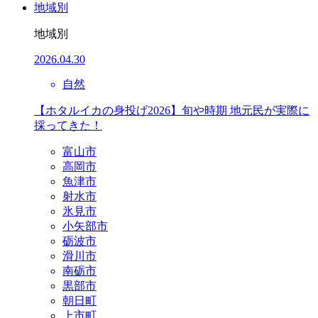
地域別
地域別
2026.04.30
自然
【ホタルイカの身投げ2026】旬や時期 地元民が実際に
採ってきた！
富山市
高岡市
魚津市
射水市
氷見市
小矢部市
砺波市
滑川市
南砺市
黒部市
朝日町
上市町