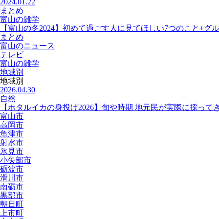
2024.01.22
まとめ
富山の雑学
【富山の冬2024】初めて過ごす人に見てほしい7つのこと+グ
まとめ
富山のニュース
テレビ
富山の雑学
地域別
地域別
2026.04.30
自然
【ホタルイカの身投げ2026】旬や時期 地元民が実際に採って
富山市
高岡市
魚津市
射水市
氷見市
小矢部市
砺波市
滑川市
南砺市
黒部市
朝日町
上市町