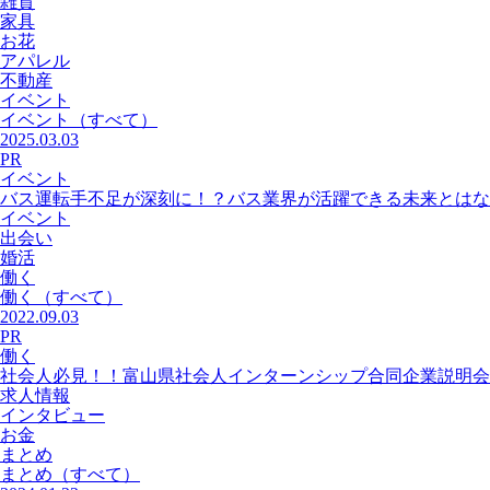
雑貨
家具
お花
アパレル
不動産
イベント
イベント
（すべて）
2025.03.03
PR
イベント
バス運転手不足が深刻に！？バス業界が活躍できる未来とはな
イベント
出会い
婚活
働く
働く
（すべて）
2022.09.03
PR
働く
社会人必見！！富山県社会人インターンシップ合同企業説明会
求人情報
インタビュー
お金
まとめ
まとめ
（すべて）