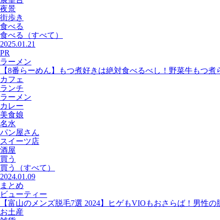
夜景
街歩き
食べる
食べる
（すべて）
2025.01.21
PR
ラーメン
【8番らーめん】もつ煮好きは絶対食べるべし！野菜牛もつ煮
カフェ
ランチ
ラーメン
カレー
美食娘
名水
パン屋さん
スイーツ店
酒屋
買う
買う
（すべて）
2024.01.09
まとめ
ビューティー
【富山のメンズ脱毛7選 2024】ヒゲもVIOもおさらば！男性
お土産