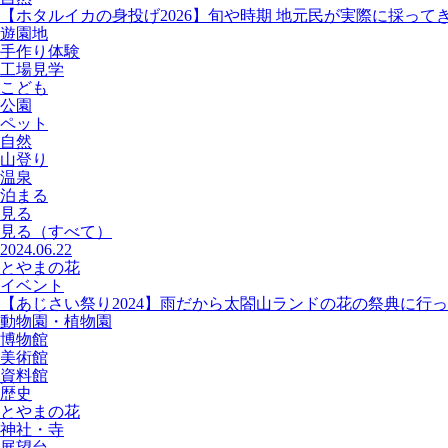
【ホタルイカの身投げ2026】旬や時期 地元民が実際に採って
遊園地
手作り体験
工場見学
こども
公園
ペット
自然
山登り
温泉
泊まる
見る
見る
（すべて）
2024.06.22
とやまの花
イベント
【あじさい祭り2024】雨だから太閤山ランドの花の祭典に行
動物園・植物園
博物館
美術館
資料館
歴史
とやまの花
神社・寺
展望台