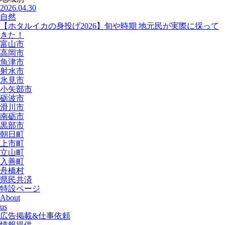
2026.04.30
自然
【ホタルイカの身投げ2026】旬や時期 地元民が実際に採って
きた！
富山市
高岡市
魚津市
射水市
氷見市
小矢部市
砺波市
滑川市
南砺市
黒部市
朝日町
上市町
立山町
入善町
舟橋村
県民共済
特設ページ
About
us
広告掲載&仕事依頼
情報提供