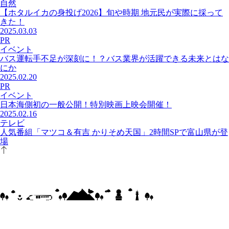
自然
【ホタルイカの身投げ2026】旬や時期 地元民が実際に採って
きた！
2025.03.03
PR
イベント
バス運転手不足が深刻に！？バス業界が活躍できる未来とはな
にか
2025.02.20
PR
イベント
日本海側初の一般公開！特別映画上映会開催！
2025.02.16
テレビ
人気番組「マツコ＆有吉 かりそめ天国」2時間SPで富山県が登
場