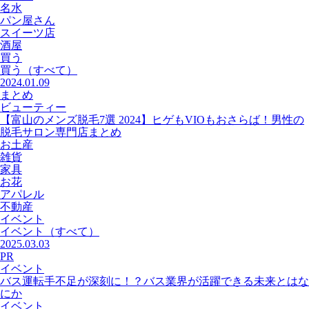
名水
パン屋さん
スイーツ店
酒屋
買う
買う
（すべて）
2024.01.09
まとめ
ビューティー
【富山のメンズ脱毛7選 2024】ヒゲもVIOもおさらば！男性の
脱毛サロン専門店まとめ
お土産
雑貨
家具
お花
アパレル
不動産
イベント
イベント
（すべて）
2025.03.03
PR
イベント
バス運転手不足が深刻に！？バス業界が活躍できる未来とはな
にか
イベント