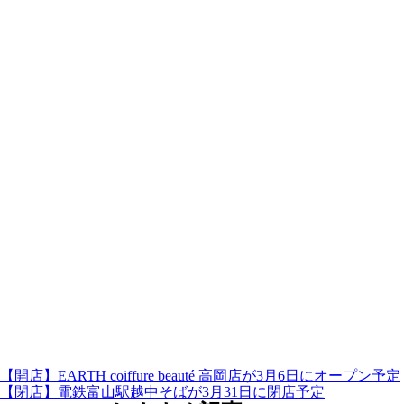
【開店】EARTH coiffure beauté 高岡店が3月6日にオープン予定
【閉店】電鉄富山駅越中そばが3月31日に閉店予定