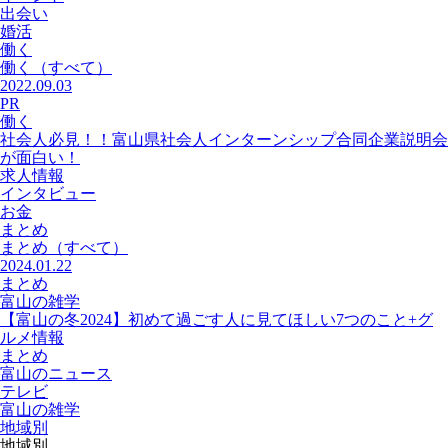
出会い
婚活
働く
働く
（すべて）
2022.09.03
PR
働く
社会人必見！！富山県社会人インターンシップ合同企業説明会
が面白い！
求人情報
インタビュー
お金
まとめ
まとめ
（すべて）
2024.01.22
まとめ
富山の雑学
【富山の冬2024】初めて過ごす人に見てほしい7つのこと+グ
ルメ情報
まとめ
富山のニュース
テレビ
富山の雑学
地域別
地域別