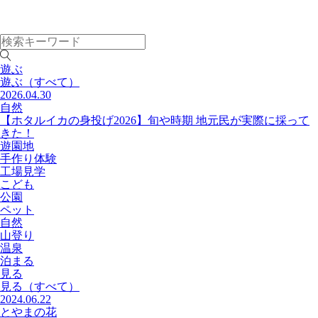
遊ぶ
遊ぶ
（すべて）
2026.04.30
自然
【ホタルイカの身投げ2026】旬や時期 地元民が実際に採って
きた！
遊園地
手作り体験
工場見学
こども
公園
ペット
自然
山登り
温泉
泊まる
見る
見る
（すべて）
2024.06.22
とやまの花