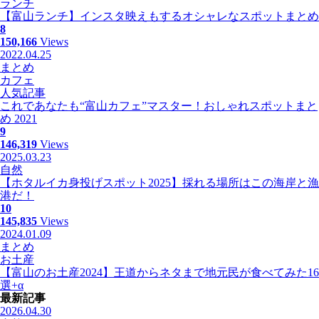
ランチ
【富山ランチ】インスタ映えもするオシャレなスポットまとめ
8
150,166
Views
2022.04.25
まとめ
カフェ
人気記事
これであなたも“富山カフェ”マスター！おしゃれスポットまと
め 2021
9
146,319
Views
2025.03.23
自然
【ホタルイカ身投げスポット2025】採れる場所はこの海岸と漁
港だ！
10
145,835
Views
2024.01.09
まとめ
お土産
【富山のお土産2024】王道からネタまで地元民が食べてみた16
選+α
最新記事
2026.04.30