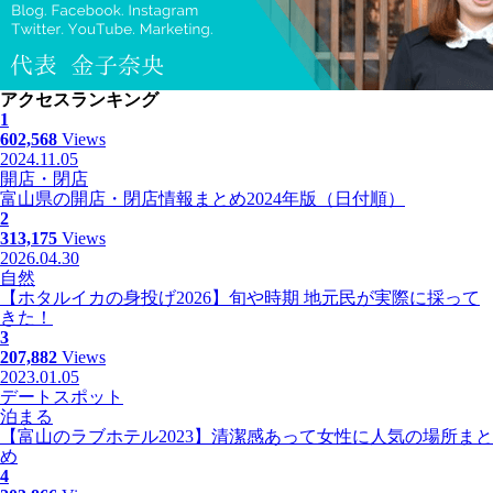
アクセスランキング
1
602,568
Views
2024.11.05
開店・閉店
富山県の開店・閉店情報まとめ2024年版（日付順）
2
313,175
Views
2026.04.30
自然
【ホタルイカの身投げ2026】旬や時期 地元民が実際に採って
きた！
3
207,882
Views
2023.01.05
デートスポット
泊まる
【富山のラブホテル2023】清潔感あって女性に人気の場所まと
め
4