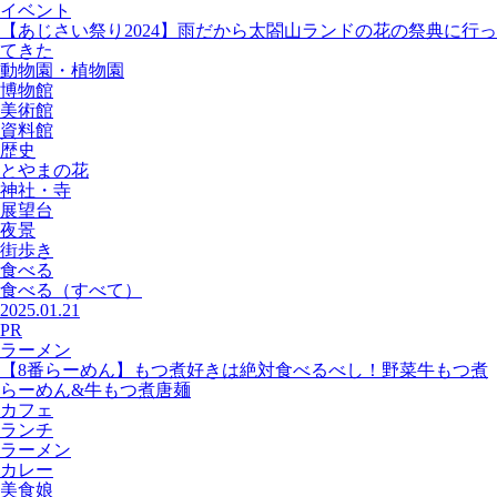
イベント
【あじさい祭り2024】雨だから太閤山ランドの花の祭典に行っ
てきた
動物園・植物園
博物館
美術館
資料館
歴史
とやまの花
神社・寺
展望台
夜景
街歩き
食べる
食べる
（すべて）
2025.01.21
PR
ラーメン
【8番らーめん】もつ煮好きは絶対食べるべし！野菜牛もつ煮
らーめん&牛もつ煮唐麺
カフェ
ランチ
ラーメン
カレー
美食娘