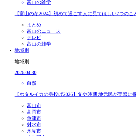
富山の雑学
【富山の冬2024】初めて過ごす人に見てほしい7つのこ
まとめ
富山のニュース
テレビ
富山の雑学
地域別
地域別
2026.04.30
自然
【ホタルイカの身投げ2026】旬や時期 地元民が実際に
富山市
高岡市
魚津市
射水市
氷見市