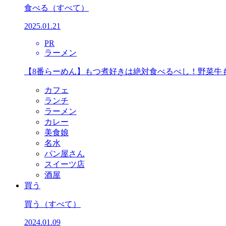
食べる
（すべて）
2025.01.21
PR
ラーメン
【8番らーめん】もつ煮好きは絶対食べるべし！野菜牛
カフェ
ランチ
ラーメン
カレー
美食娘
名水
パン屋さん
スイーツ店
酒屋
買う
買う
（すべて）
2024.01.09