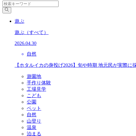
遊ぶ
遊ぶ
（すべて）
2026.04.30
自然
【ホタルイカの身投げ2026】旬や時期 地元民が実際に
遊園地
手作り体験
工場見学
こども
公園
ペット
自然
山登り
温泉
泊まる