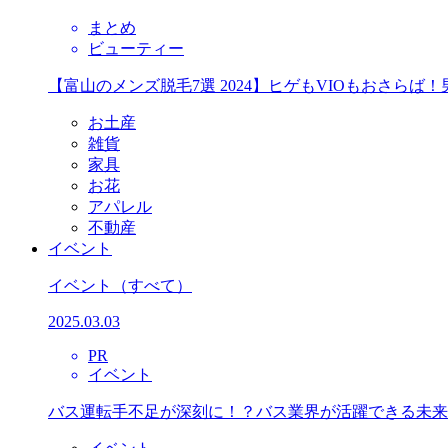
まとめ
ビューティー
【富山のメンズ脱毛7選 2024】ヒゲもVIOもおさら
お土産
雑貨
家具
お花
アパレル
不動産
イベント
イベント
（すべて）
2025.03.03
PR
イベント
バス運転手不足が深刻に！？バス業界が活躍できる未来