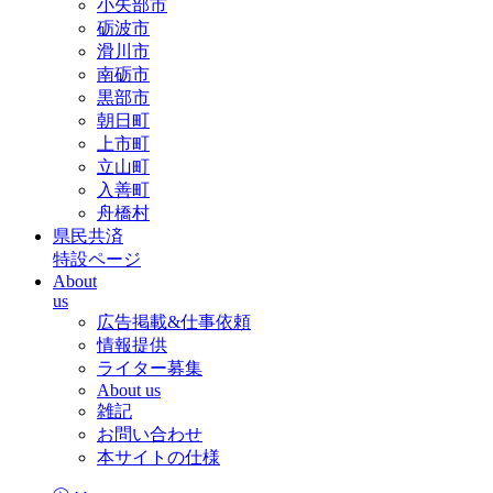
小矢部市
砺波市
滑川市
南砺市
黒部市
朝日町
上市町
立山町
入善町
舟橋村
県民共済
特設ページ
About
us
広告掲載&仕事依頼
情報提供
ライター募集
About us
雑記
お問い合わせ
本サイトの仕様