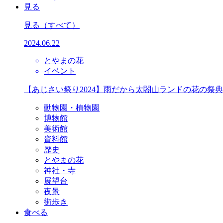
見る
見る
（すべて）
2024.06.22
とやまの花
イベント
【あじさい祭り2024】雨だから太閤山ランドの花の祭
動物園・植物園
博物館
美術館
資料館
歴史
とやまの花
神社・寺
展望台
夜景
街歩き
食べる