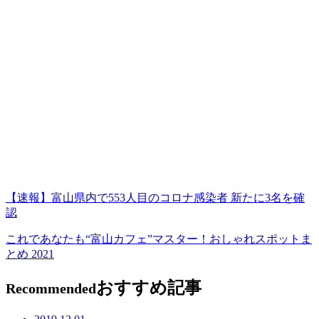
【速報】富山県内で553人目のコロナ感染者 新たに3名を確
認
これであなたも“富山カフェ”マスター！おしゃれスポットま
とめ 2021
おすすめ記事
Recommended