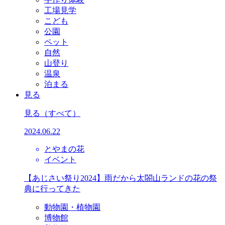
工場見学
こども
公園
ペット
自然
山登り
温泉
泊まる
見る
見る
（すべて）
2024.06.22
とやまの花
イベント
【あじさい祭り2024】雨だから太閤山ランドの花の祭
典に行ってきた
動物園・植物園
博物館