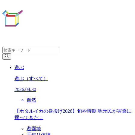
遊ぶ
遊ぶ
（すべて）
2026.04.30
自然
【ホタルイカの身投げ2026】旬や時期 地元民が実際に
採ってきた！
遊園地
手作り体験