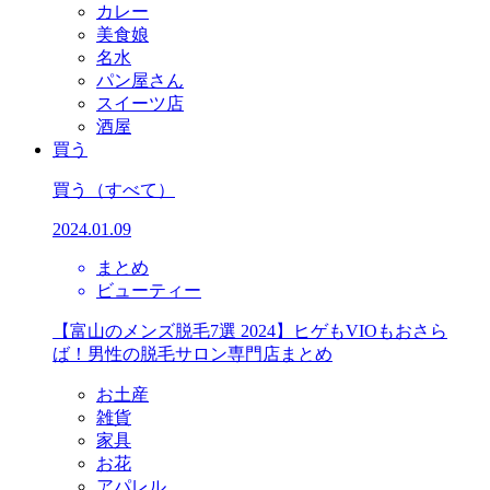
カレー
美食娘
名水
パン屋さん
スイーツ店
酒屋
買う
買う
（すべて）
2024.01.09
まとめ
ビューティー
【富山のメンズ脱毛7選 2024】ヒゲもVIOもおさら
ば！男性の脱毛サロン専門店まとめ
お土産
雑貨
家具
お花
アパレル