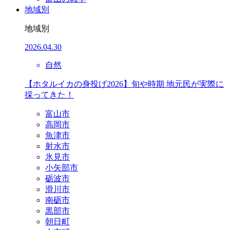
地域別
地域別
2026.04.30
自然
【ホタルイカの身投げ2026】旬や時期 地元民が実際に
採ってきた！
富山市
高岡市
魚津市
射水市
氷見市
小矢部市
砺波市
滑川市
南砺市
黒部市
朝日町