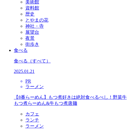
美術館
資料館
歴史
とやまの花
神社・寺
展望台
夜景
街歩き
食べる
食べる
（すべて）
2025.01.21
PR
ラーメン
【8番らーめん】もつ煮好きは絶対食べるべし！野菜牛
もつ煮らーめん&牛もつ煮唐麺
カフェ
ランチ
ラーメン