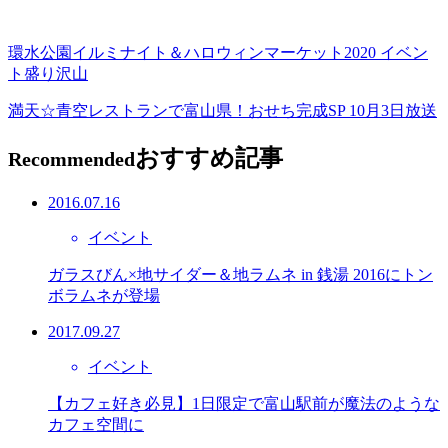
環水公園イルミナイト＆ハロウィンマーケット2020 イベン
ト盛り沢山
満天☆青空レストランで富山県！おせち完成SP 10月3日放送
おすすめ記事
Recommended
2016.07.16
イベント
ガラスびん×地サイダー＆地ラムネ in 銭湯 2016にトン
ボラムネが登場
2017.09.27
イベント
【カフェ好き必見】1日限定で富山駅前が魔法のような
カフェ空間に