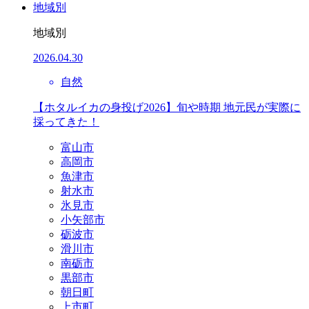
地域別
地域別
2026.04.30
自然
【ホタルイカの身投げ2026】旬や時期 地元民が実際に
採ってきた！
富山市
高岡市
魚津市
射水市
氷見市
小矢部市
砺波市
滑川市
南砺市
黒部市
朝日町
上市町