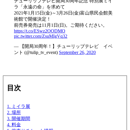
チューリップテレビ開局30周年記念 特別展ミイ
ラ「永遠の命」を求めて
2021年1月15日(金)～3月26日(金)富山県民会館美
術館で開催決定！
前売券発売は11月1日(日)。ご期待ください。
https://t.co/ESwz2OODMO
pic.twitter.com/ZsuMIgVq32
— 【開局30周年！】チューリップテレビ イベ
ント (@tulip_tv_event)
September 26, 2020
目次
1. ミイラ展
2. 場所
3. 開催期間
4. 料金