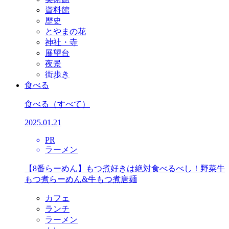
資料館
歴史
とやまの花
神社・寺
展望台
夜景
街歩き
食べる
食べる
（すべて）
2025.01.21
PR
ラーメン
【8番らーめん】もつ煮好きは絶対食べるべし！野菜牛
もつ煮らーめん&牛もつ煮唐麺
カフェ
ランチ
ラーメン