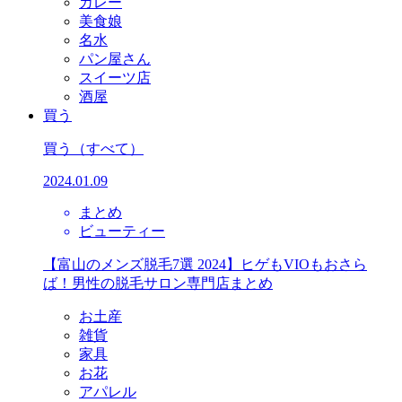
カレー
美食娘
名水
パン屋さん
スイーツ店
酒屋
買う
買う
（すべて）
2024.01.09
まとめ
ビューティー
【富山のメンズ脱毛7選 2024】ヒゲもVIOもおさら
ば！男性の脱毛サロン専門店まとめ
お土産
雑貨
家具
お花
アパレル