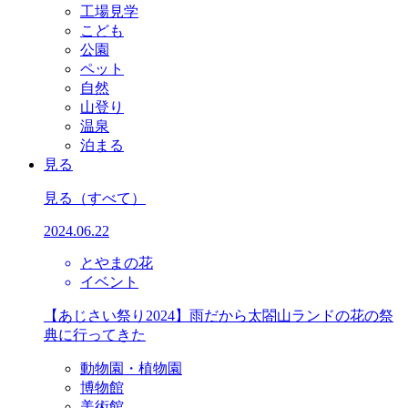
工場見学
こども
公園
ペット
自然
山登り
温泉
泊まる
見る
見る
（すべて）
2024.06.22
とやまの花
イベント
【あじさい祭り2024】雨だから太閤山ランドの花の祭
典に行ってきた
動物園・植物園
博物館
美術館