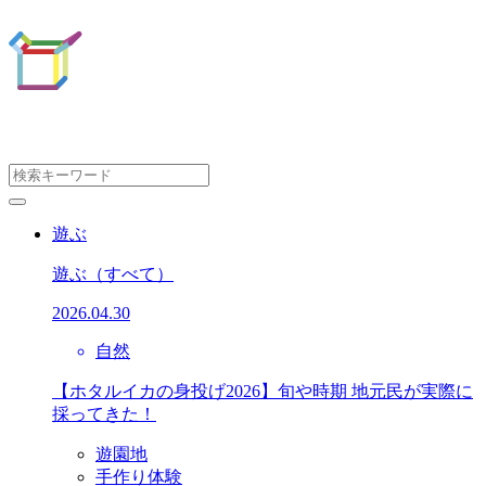
遊ぶ
遊ぶ
（すべて）
2026.04.30
自然
【ホタルイカの身投げ2026】旬や時期 地元民が実際に
採ってきた！
遊園地
手作り体験