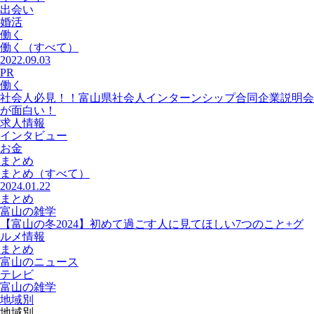
出会い
婚活
働く
働く
（すべて）
2022.09.03
PR
働く
社会人必見！！富山県社会人インターンシップ合同企業説明会
が面白い！
求人情報
インタビュー
お金
まとめ
まとめ
（すべて）
2024.01.22
まとめ
富山の雑学
【富山の冬2024】初めて過ごす人に見てほしい7つのこと+グ
ルメ情報
まとめ
富山のニュース
テレビ
富山の雑学
地域別
地域別