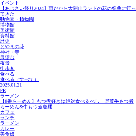
イベント
【あじさい祭り2024】雨だから太閤山ランドの花の祭典に行っ
てきた
動物園・植物園
博物館
美術館
資料館
歴史
とやまの花
神社・寺
展望台
夜景
街歩き
食べる
食べる
（すべて）
2025.01.21
PR
ラーメン
【8番らーめん】もつ煮好きは絶対食べるべし！野菜牛もつ煮
らーめん&牛もつ煮唐麺
カフェ
ランチ
ラーメン
カレー
美食娘