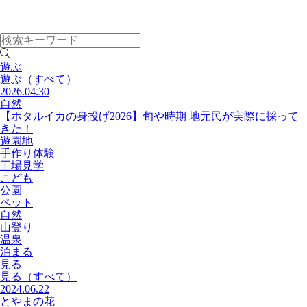
遊ぶ
遊ぶ
（すべて）
2026.04.30
自然
【ホタルイカの身投げ2026】旬や時期 地元民が実際に採って
きた！
遊園地
手作り体験
工場見学
こども
公園
ペット
自然
山登り
温泉
泊まる
見る
見る
（すべて）
2024.06.22
とやまの花