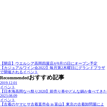
【開店】ウエルシア高岡四屋店が9月15日にオープン予定
【カジュアルワイン会2022】毎月第2木曜日にグランドプラザ
で開催されるイベント
おすすめ記事
Recommended
2019.12.01
イベント
【日本海高岡なべ祭り2020】前売り券やどんな鍋か食べてきた
2023.08.09
イベント
【古着のヤマヒサ古着直売会 in 富山】東京の古着卸問屋によ