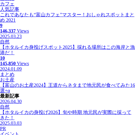
カフェ
人気記事
これであなたも“富山カフェ”マスター！おしゃれスポットまと
め 2021
9
146,337
Views
2025.03.23
自然
【ホタルイカ身投げスポット2025】採れる場所はこの海岸と漁
港だ！
10
145,850
Views
2024.01.09
まとめ
お土産
【富山のお土産2024】王道からネタまで地元民が食べてみた16
選+α
最新記事
2026.04.30
自然
【ホタルイカの身投げ2026】旬や時期 地元民が実際に採って
きた！
2025.03.03
PR
イベント