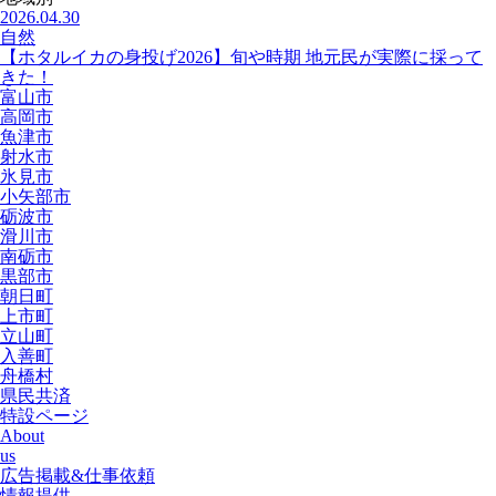
2026.04.30
自然
【ホタルイカの身投げ2026】旬や時期 地元民が実際に採って
きた！
富山市
高岡市
魚津市
射水市
氷見市
小矢部市
砺波市
滑川市
南砺市
黒部市
朝日町
上市町
立山町
入善町
舟橋村
県民共済
特設ページ
About
us
広告掲載&仕事依頼
情報提供