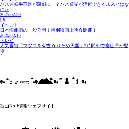
バス運転手不足が深刻に！？バス業界が活躍できる未来とはな
にか
2025.02.20
PR
イベント
日本海側初の一般公開！特別映画上映会開催！
2025.02.16
テレビ
人気番組「マツコ＆有吉 かりそめ天国」2時間SPで富山県が登
場
富山No.1情報ウェブサイト