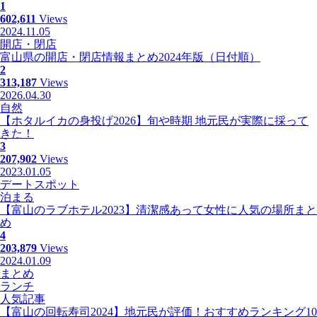
1
602,611
Views
2024.11.05
開店・閉店
富山県の開店・閉店情報まとめ2024年版（日付順）
2
313,187
Views
2026.04.30
自然
【ホタルイカの身投げ2026】旬や時期 地元民が実際に採って
きた！
3
207,902
Views
2023.01.05
デートスポット
泊まる
【富山のラブホテル2023】清潔感あって女性に人気の場所まと
め
4
203,879
Views
2024.01.09
まとめ
ランチ
人気記事
【富山の回転寿司2024】地元民が評価！おすすめランキング10