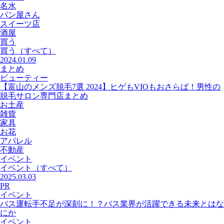
名水
パン屋さん
スイーツ店
酒屋
買う
買う
（すべて）
2024.01.09
まとめ
ビューティー
【富山のメンズ脱毛7選 2024】ヒゲもVIOもおさらば！男性の
脱毛サロン専門店まとめ
お土産
雑貨
家具
お花
アパレル
不動産
イベント
イベント
（すべて）
2025.03.03
PR
イベント
バス運転手不足が深刻に！？バス業界が活躍できる未来とはな
にか
イベント