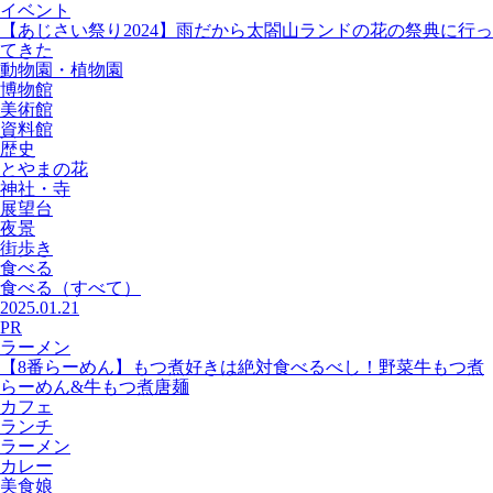
イベント
【あじさい祭り2024】雨だから太閤山ランドの花の祭典に行っ
てきた
動物園・植物園
博物館
美術館
資料館
歴史
とやまの花
神社・寺
展望台
夜景
街歩き
食べる
食べる
（すべて）
2025.01.21
PR
ラーメン
【8番らーめん】もつ煮好きは絶対食べるべし！野菜牛もつ煮
らーめん&牛もつ煮唐麺
カフェ
ランチ
ラーメン
カレー
美食娘