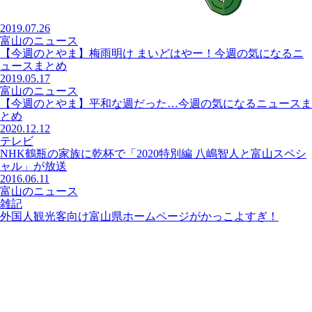
2019.07.26
富山のニュース
【今週のとやま】梅雨明け まいどはやー！今週の気になるニ
ュースまとめ
2019.05.17
富山のニュース
【今週のとやま】平和な週だった…今週の気になるニュースま
とめ
2020.12.12
テレビ
NHK鶴瓶の家族に乾杯で「2020特別編 八嶋智人と富山スペシ
ャル」が放送
2016.06.11
富山のニュース
雑記
外国人観光客向け富山県ホームページがかっこよすぎ！