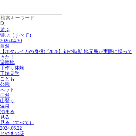
遊ぶ
遊ぶ
（すべて）
2026.04.30
自然
【ホタルイカの身投げ2026】旬や時期 地元民が実際に採って
きた！
遊園地
手作り体験
工場見学
こども
公園
ペット
自然
山登り
温泉
泊まる
見る
見る
（すべて）
2024.06.22
とやまの花