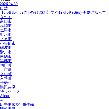
2026.04.30
自然
【ホタルイカの身投げ2026】旬や時期 地元民が実際に採って
きた！
富山市
高岡市
魚津市
射水市
氷見市
小矢部市
砺波市
滑川市
南砺市
黒部市
朝日町
上市町
立山町
入善町
舟橋村
県民共済
特設ページ
About
us
広告掲載&仕事依頼
情報提供