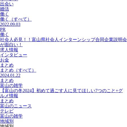
出会い
婚活
働く
働く
（すべて）
2022.09.03
PR
働く
社会人必見！！富山県社会人インターンシップ合同企業説明会
が面白い！
求人情報
インタビュー
お金
まとめ
まとめ
（すべて）
2024.01.22
まとめ
富山の雑学
【富山の冬2024】初めて過ごす人に見てほしい7つのこと+グ
ルメ情報
まとめ
富山のニュース
テレビ
富山の雑学
地域別
地域別