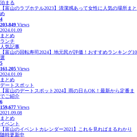
泊まる
【富山のラブホテル2023】清潔感あって女性に人気の場所まと
め
4
203,849
Views
2024.01.09
まとめ
ランチ
人気記事
【富山の回転寿司2024】地元民が評価！おすすめランキング10
選
5
161,205
Views
2024.01.09
まとめ
デートスポット
【富山のデートスポット2024】雨の日もOK！最新から定番ま
でご紹介
6
159,677
Views
2021.09.08
まとめ
イベント
【富山のイベントカレンダー2021】これを見ればまるわかり
随時更新中