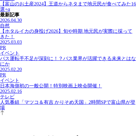
【富山のお土産2024】王道からネタまで地元民が食べてみた16
選+α
最新記事
2026.04.30
自然
【ホタルイカの身投げ2026】旬や時期 地元民が実際に採って
きた！
2025.03.03
PR
イベント
バス運転手不足が深刻に！？バス業界が活躍できる未来とはな
にか
2025.02.20
PR
イベント
日本海側初の一般公開！特別映画上映会開催！
2025.02.16
テレビ
人気番組「マツコ＆有吉 かりそめ天国」2時間SPで富山県が登
場