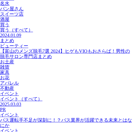
名水
パン屋さん
スイーツ店
酒屋
買う
買う
（すべて）
2024.01.09
まとめ
ビューティー
【富山のメンズ脱毛7選 2024】ヒゲもVIOもおさらば！男性の
脱毛サロン専門店まとめ
お土産
雑貨
家具
お花
アパレル
不動産
イベント
イベント
（すべて）
2025.03.03
PR
イベント
バス運転手不足が深刻に！？バス業界が活躍できる未来とはな
にか
イベント