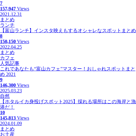
7
157,947
Views
2021.12.31
まとめ
ランチ
【富山ランチ】インスタ映えもするオシャレなスポットまとめ
8
150,150
Views
2022.04.25
まとめ
カフェ
人気記事
これであなたも“富山カフェ”マスター！おしゃれスポットまと
め 2021
9
146,300
Views
2025.03.23
自然
【ホタルイカ身投げスポット2025】採れる場所はこの海岸と漁
港だ！
10
145,813
Views
2024.01.09
まとめ
お土産