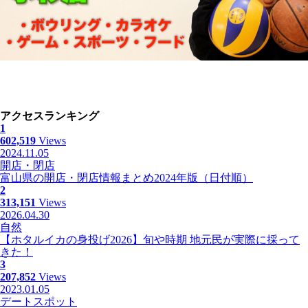
アクセスランキング
1
602,519
Views
2024.11.05
開店・閉店
富山県の開店・閉店情報まとめ2024年版（日付順）
2
313,151
Views
2026.04.30
自然
【ホタルイカの身投げ2026】旬や時期 地元民が実際に採って
きた！
3
207,852
Views
2023.01.05
デートスポット