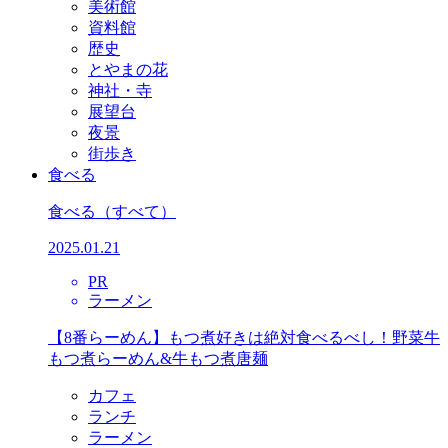
美術館
資料館
歴史
とやまの花
神社・寺
展望台
夜景
街歩き
食べる
食べる
（すべて）
2025.01.21
PR
ラーメン
【8番らーめん】もつ煮好きは絶対食べるべし！野菜牛
もつ煮らーめん&牛もつ煮唐麺
カフェ
ランチ
ラーメン