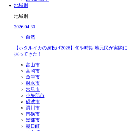
地域別
地域別
2026.04.30
自然
【ホタルイカの身投げ2026】旬や時期 地元民が実際に
採ってきた！
富山市
高岡市
魚津市
射水市
氷見市
小矢部市
砺波市
滑川市
南砺市
黒部市
朝日町