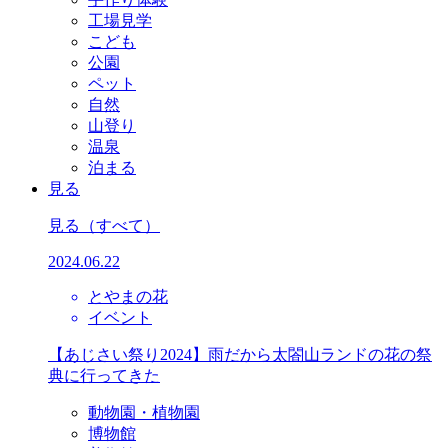
工場見学
こども
公園
ペット
自然
山登り
温泉
泊まる
見る
見る
（すべて）
2024.06.22
とやまの花
イベント
【あじさい祭り2024】雨だから太閤山ランドの花の祭
典に行ってきた
動物園・植物園
博物館