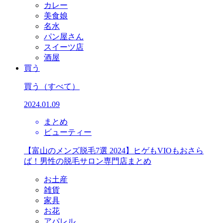
カレー
美食娘
名水
パン屋さん
スイーツ店
酒屋
買う
買う
（すべて）
2024.01.09
まとめ
ビューティー
【富山のメンズ脱毛7選 2024】ヒゲもVIOもおさら
ば！男性の脱毛サロン専門店まとめ
お土産
雑貨
家具
お花
アパレル