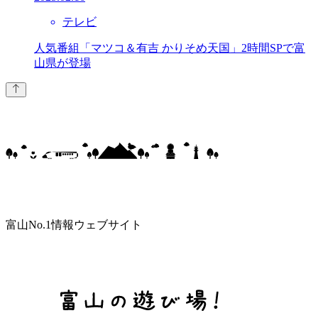
テレビ
人気番組「マツコ＆有吉 かりそめ天国」2時間SPで富
山県が登場
富山No.1情報ウェブサイト