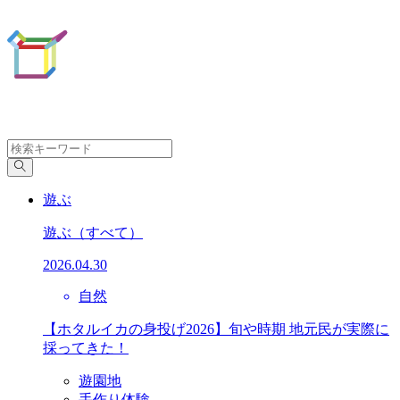
遊ぶ
遊ぶ
（すべて）
2026.04.30
自然
【ホタルイカの身投げ2026】旬や時期 地元民が実際に
採ってきた！
遊園地
手作り体験