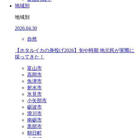
地域別
地域別
2026.04.30
自然
【ホタルイカの身投げ2026】旬や時期 地元民が実際に
採ってきた！
富山市
高岡市
魚津市
射水市
氷見市
小矢部市
砺波市
滑川市
南砺市
黒部市
朝日町