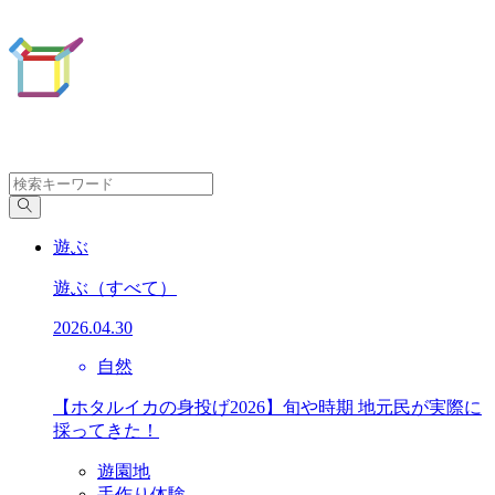
遊ぶ
遊ぶ
（すべて）
2026.04.30
自然
【ホタルイカの身投げ2026】旬や時期 地元民が実際に
採ってきた！
遊園地
手作り体験