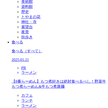
美術館
資料館
歴史
とやまの花
神社・寺
展望台
夜景
街歩き
食べる
食べる
（すべて）
2025.01.21
PR
ラーメン
【8番らーめん】もつ煮好きは絶対食べるべし！野菜牛
もつ煮らーめん&牛もつ煮唐麺
カフェ
ランチ
ラーメン