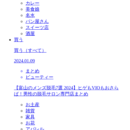
カレー
美食娘
名水
パン屋さん
スイーツ店
酒屋
買う
買う
（すべて）
2024.01.09
まとめ
ビューティー
【富山のメンズ脱毛7選 2024】ヒゲもVIOもおさら
ば！男性の脱毛サロン専門店まとめ
お土産
雑貨
家具
お花
アパレル