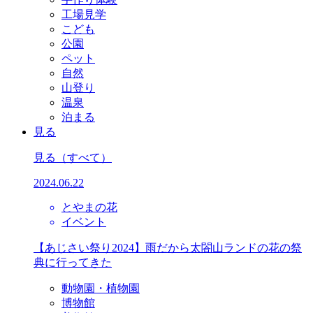
工場見学
こども
公園
ペット
自然
山登り
温泉
泊まる
見る
見る
（すべて）
2024.06.22
とやまの花
イベント
【あじさい祭り2024】雨だから太閤山ランドの花の祭
典に行ってきた
動物園・植物園
博物館