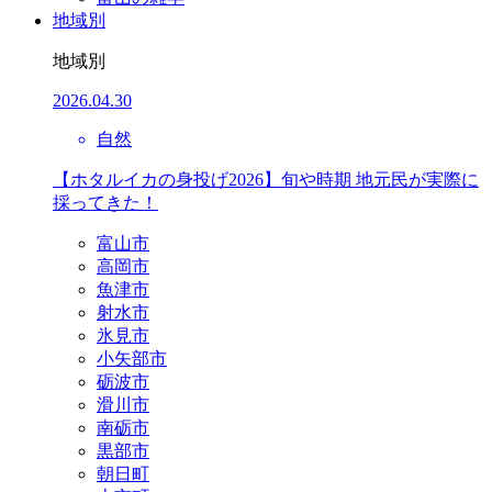
地域別
地域別
2026.04.30
自然
【ホタルイカの身投げ2026】旬や時期 地元民が実際に
採ってきた！
富山市
高岡市
魚津市
射水市
氷見市
小矢部市
砺波市
滑川市
南砺市
黒部市
朝日町