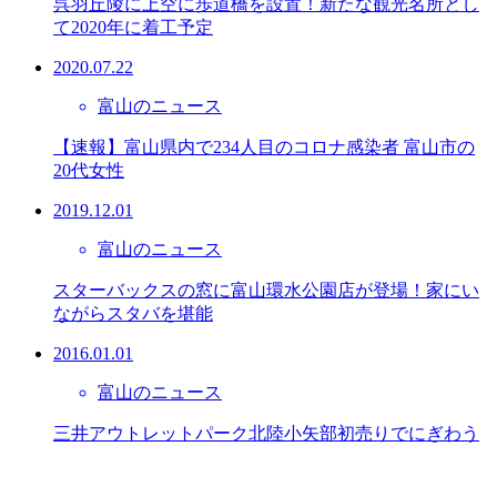
呉羽丘陵に上空に歩道橋を設置！新たな観光名所とし
て2020年に着工予定
2020.07.22
富山のニュース
【速報】富山県内で234人目のコロナ感染者 富山市の
20代女性
2019.12.01
富山のニュース
スターバックスの窓に富山環水公園店が登場！家にい
ながらスタバを堪能
2016.01.01
富山のニュース
三井アウトレットパーク北陸小矢部初売りでにぎわう