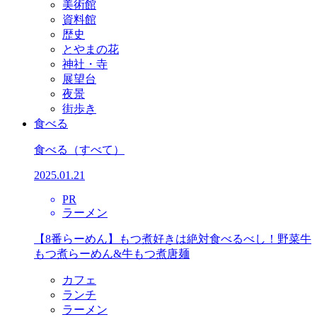
美術館
資料館
歴史
とやまの花
神社・寺
展望台
夜景
街歩き
食べる
食べる
（すべて）
2025.01.21
PR
ラーメン
【8番らーめん】もつ煮好きは絶対食べるべし！野菜牛
もつ煮らーめん&牛もつ煮唐麺
カフェ
ランチ
ラーメン