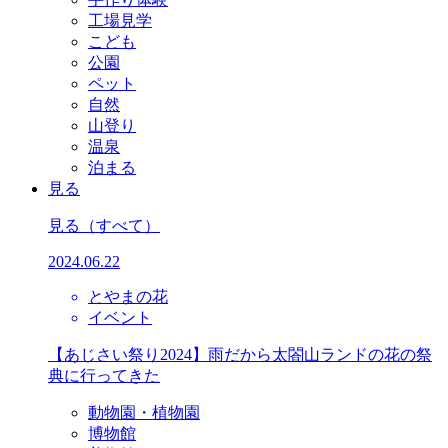
工場見学
こども
公園
ペット
自然
山登り
温泉
泊まる
見る
見る
（すべて）
2024.06.22
とやまの花
イベント
【あじさい祭り2024】雨だから太閤山ランドの花の祭
典に行ってきた
動物園・植物園
博物館