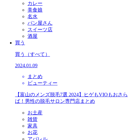
カレー
美食娘
名水
パン屋さん
スイーツ店
酒屋
買う
買う
（すべて）
2024.01.09
まとめ
ビューティー
【富山のメンズ脱毛7選 2024】ヒゲもVIOもおさら
ば！男性の脱毛サロン専門店まとめ
お土産
雑貨
家具
お花
アパレル