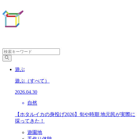
遊ぶ
遊ぶ
（すべて）
2026.04.30
自然
【ホタルイカの身投げ2026】旬や時期 地元民が実際に
採ってきた！
遊園地
手作り体験